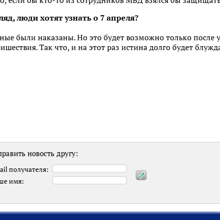
о, если бы кто-то из сотрудников МВД взялся бы защищать
гляд, люди хотят узнать о 7 апреля?
вные были наказаны. Но это будет возможно только после 
ишествия. Так что, и на этот раз истина долго будет блужд
равить новость другу:
ail получателя:
ше имя: