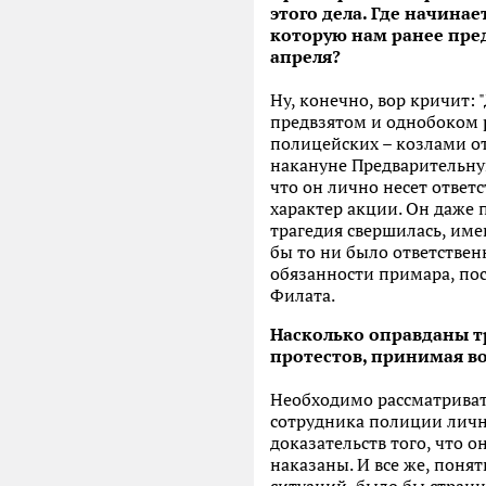
этого дела. Где начина
которую нам ранее пре
апреля?
Ну, конечно, вор кричит: 
предвзятом и однобоком 
полицейских – козлами о
накануне Предварительную
что он лично несет ответ
характер акции. Он даже 
трагедия свершилась, име
бы то ни было ответствен
обязанности примара, по
Филата.
Насколько оправданы т
протестов, принимая в
Необходимо рассматриват
сотрудника полиции лична
доказательств того, что 
наказаны. И все же, поня