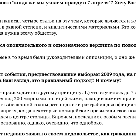
ют: "когда же мы узнаем правду о 7 апреля"? Хочу Ва
 я написал четыре статьи на эту тему, которые являются и
, в равной степени, и аналитическими материалами. Кто хо
да нужна всему обществу.
тся окончательного и однозначного вердикта по повод
рые в то время были руководителями оппозиции, и они же
т события, предшествовавшие выборам 2009 года, на п
а Ваш взгляд, это правильный подход? И почему?
 происходит по другому принципу: 1.) что случилось до 7 
лся над 300 мирными полицейскими, находившимися при и
т взбешенной толпы, кто поджег и разграбил два официаль
8 апреля, когда некоторые полицейские превысили свои п
хся в центре столицы. Впрочем, последних с особым рвени
боснованно, однако, очевидно, что однобоко.
недавно заявил о своем недовольстве, как граждани