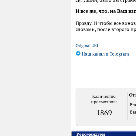
ситуаций, было бы странн
И все же, что, на Ваш вз
Правду. И чтобы все вино
словами, после второго пр
Original URL
Наш канал в Telegram
Отп
Количество
просмотров:
Em
1869
Ва
Рекомендуем