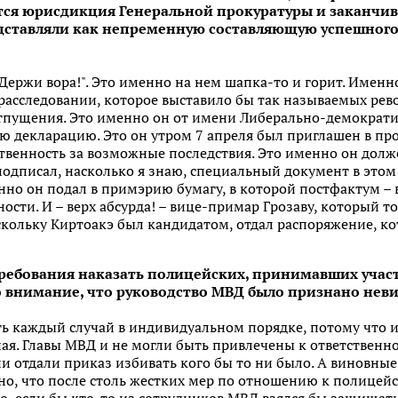
ется юрисдикция Генеральной прокуратуры и заканчива
дставляли как непременную составляющую успешного
"Держи вора!". Это именно на нем шапка-то и горит. Именн
расследовании, которое выставило бы так называемых рев
тпущения. Это именно он от имени Либерально-демократ
 декларацию. Это он утром 7 апреля был приглашен в прок
ственность за возможные последствия. Это именно он дол
подписал, насколько я знаю, специальный документ в этом
нно он подал в примэрию бумагу, в которой постфактум – 
ности. И – верх абсурда! – вице-примар Грозаву, который 
скольку Киртоакэ был кандидатом, отдал распоряжение, к
ребования
наказать полицейских, принимавших участ
о внимание, что руководство МВД было признано нев
ь каждый случай в индивидуальном порядке, потому что и
я. Главы МВД и не могли быть привлечены к ответственно
они отдали приказ избивать кого бы то ни было. А виновны
тно, что после столь жестких мер по отношению к полице