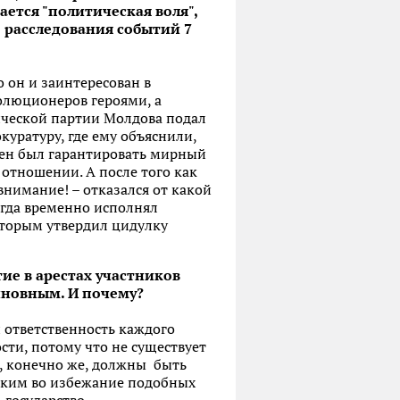
ется "политическая воля",
 расследования событий 7
о он и заинтересован в
олюционеров героями, а
ической партии Молдова подал
уратуру, где ему объяснили,
жен был гарантировать мирный
 отношении. А после того как
внимание! – отказался от какой
тогда временно исполнял
оторым утвердил цидулку
ие в арестах участников
иновным. И почему?
 ответственность каждого
сти, потому что не существует
е, конечно же, должны быть
йским во избежание подобных