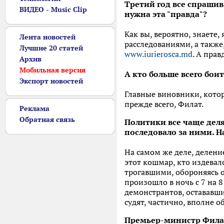
Третий год все спрашива
ВИДЕО - Music Clip
нужна эта "правда"?
Как вы, вероятно, знаете,
Лента новостей
расследованиями, а также
Лучшие 20 статей
www.iurierosca.md
. А прав
Архив
Мобильная версия
А кто больше всего бои
Экспорт новостей
Главные виновники, кото
прежде всего, Филат.
Реклама
Обратная связь
Политики все чаще деля
последовало за ними. Н
На самом же деле, деление
этот кошмар, кто издева
трогавшими, обороняясь о
произошло в ночь с 7 на 
демонстрантов, остававши
судят, частично, вполне о
Премьер-министр Филат 