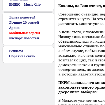
ВИДЕО - Music Clip
Каковы, на Ваш взгляд,
Совершенно очевидно, веро
Лента новостей
стремится к нулю. На это
Лучшие 20 статей
растоптать конституцию, н
Архив
А цели этого, с позволен
Мобильная версия
Назову лишь несколько бл
Экспорт новостей
объединяющихся на наших 
максимально отдалить пос
любом случае, с объекти
Реклама
возможно, на очень долгие
Обратная связь
возглавляющих, так и сто
демократической и групп
четвертая цель, но далек
а, который является вто
ПКРМ заявила, что могл
законодательного орган
досрочные выборы?
В Молдове уже нет ни одно