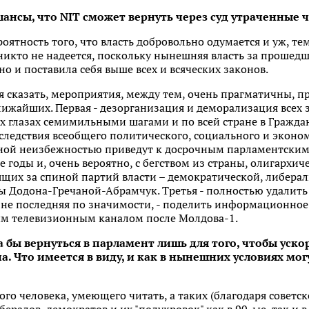
 шансы, что NIT сможет вернуть через суд утраченные 
ятность того, что власть добровольно одумается и уж, тем
 никто не надеется, поскольку нынешняя власть за прошедш
о и поставила себя выше всех и всяческих законов.
ия сказать, мероприятия, между тем, очень прагматичны, п
ижайших. Первая - дезорганизация и деморализация всех 
глазах семимильными шагами и по всей стране в Гражданс
ледствия всеобщего политического, социального и эконом
вной неизбежностью приведут к досрочным парламентским
 годы и, очень вероятно, с бегством из страны, олигархич
ящих за спиной партий власти – демократической, либера
ы Додона-Гречаной-Абрамчук. Третья - полностью удалить
о не последняя по значимости, - поделить информационное
рым телевизионным каналом после Молдова-1.
а бы вернуться в парламент лишь для того, чтобы уско
а. Что имеется в виду, и как в нынешних условиях мо
го человека, умеющего читать, а таких (благодаря советск