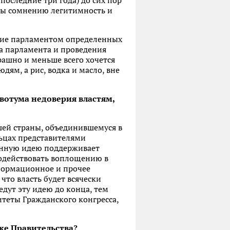
последние три года) до сих пор
 бы сомнению легитимность и
тие парламентом определенных
ка парламента и проведения
трашно и меньше всего хочется
дям, а рис, водка и масло, вне
вотума недоверия властям,
ей страны, объединившемуся в
льцах представителями
данную идею поддерживает
 содействовать воплощению в
формационное и прочее
что власть будет всячески
дут эту идею до конца, тем
итеты Гражданского конгресса,
ке Правительства?