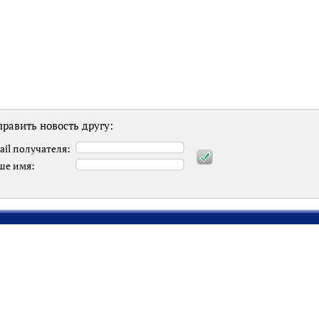
равить новость другу:
ail получателя:
ше имя: