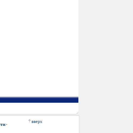
вверх
сти
·