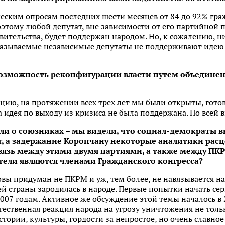
ческим опросам последних шести месяцев от 84 до 92% гр
Поэтому любой депутат, вне зависимости от его партийно
ительства, будет поддержан народом. Но, к сожалению, н
называемые независимые депутаты не поддерживают идею
возможность реконфигурации власти путем объедине
цию, на протяжении всех трех лет мы были открыты, гото
а идея по выходу из кризиса не была поддержана. По всей 
или о союзниках – мы видели, что социал-демократы 
, а задержание Коропчану некоторые аналитики расц
вязь между этими двумя партиями, а также между ПКР
ели являются членами Гражданского конгресса?
ы придуман не ПКРМ и уж, тем более, не навязывается на
й страны зародилась в народе. Первые попытки начать се
2007 годам. Активное же обсуждение этой темы началось в 
тественная реакция народа на угрозу уничтожения не тол
истории, культуры, гордости за непростое, но очень славно