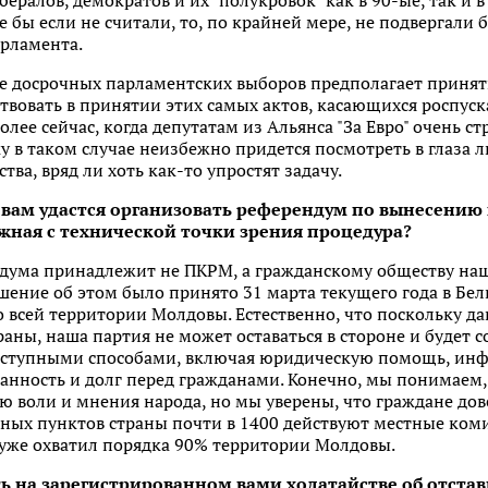
ралов, демократов и их "полукровок" как в 90-ые, так и в 
 бы если не считали, то, по крайней мере, не подвергали
рламента.
ие досрочных парламентских выборов предполагает приня
ствовать в принятии этих самых актов, касающихся роспус
лее сейчас, когда депутатам из Альянса "За Евро" очень с
 в таком случае неизбежно придется посмотреть в глаза лю
тва, вряд ли хоть как-то упростят задачу.
 вам удастся организовать референдум по вынесению 
ожная с технической точки зрения процедура?
дума принадлежит не ПКРМ, а гражданскому обществу наш
шение об этом было принято 31 марта текущего года в Бе
о всей территории Молдовы. Естественно, что поскольку 
раны, наша партия не может оставаться в стороне и будет
доступными способами, включая юридическую помощь, ин
занность и долг перед гражданами. Конечно, мы понимаем, 
 воли и мнения народа, но мы уверены, что граждане дове
нных пунктов страны почти в 1400 действуют местные ком
 уже охватил порядка 90% территории Молдовы.
ь на зарегистрированном вами ходатайстве об отстав