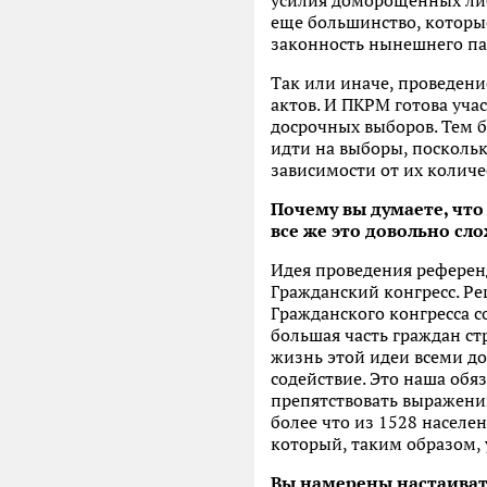
усилия доморощенных либе
еще большинство, которые
законность нынешнего па
Так или иначе, проведен
актов. И ПКРМ готова уча
досрочных выборов. Тем бо
идти на выборы, поскольку
зависимости от их количес
Почему вы думаете, что
все же это довольно сл
Идея проведения референ
Гражданский конгресс. Ре
Гражданского конгресса с
большая часть граждан ст
жизнь этой идеи всеми 
содействие. Это наша обя
препятствовать выражению
более что из 1528 населе
который, таким образом,
Вы намерены настаиват