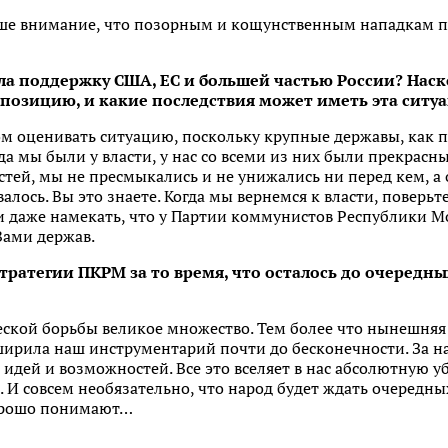
аше внимание, что позорным и кощунственным нападкам п
ла поддержку США, ЕС и большей частью России? Наск
позицию, и какие последствия может иметь эта ситу
ом оценивать ситуацию, поскольку крупные державы, как 
да мы были у власти, у нас со всеми из них были прекрасн
тей, мы не пресмыкались и не унижались ни перед кем, а
алось. Вы это знаете. Когда мы вернемся к власти, поверьте
и даже намекать, что у Партии коммунистов Республики М
Вами держав.
стратегии ПКРМ за то время, что осталось до очередн
ской борьбы великое множество. Тем более что нынешняя
ширила наш инструментарий почти до бесконечности. За на
, идей и возможностей. Все это вселяет в нас абсолютную 
И совсем необязательно, что народ будет ждать очередны
хорошо понимают…