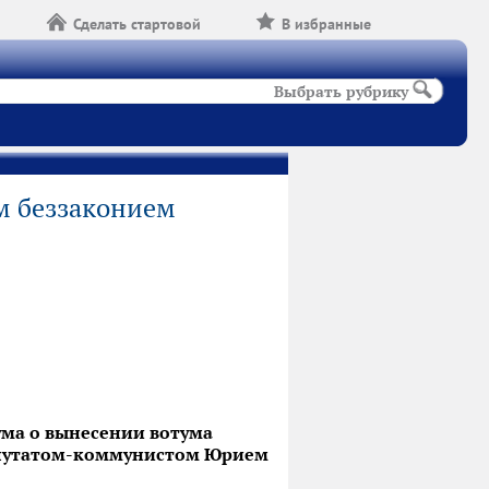
Сделать стартовой
В избранные
Выбрать рубрику
м беззаконием
ума о вынесении вотума
депутатом-коммунистом Юрием