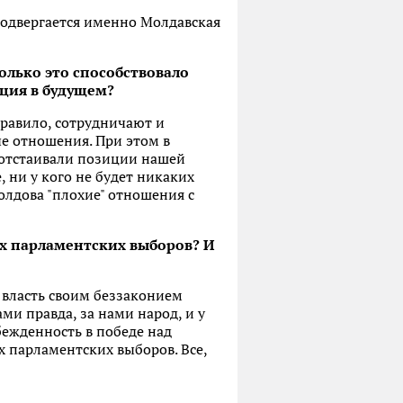
одвергается именно Молдавская
олько это способствовало
ация в будущем?
правило, сотрудничают и
ые отношения. При этом в
 отстаивали позиции нашей
, ни у кого не будет никаких
олдова "плохие" отношения с
ых парламентских выборов? И
 власть своим беззаконием
ми правда, за нами народ, и у
убежденность в победе над
х парламентских выборов. Все,