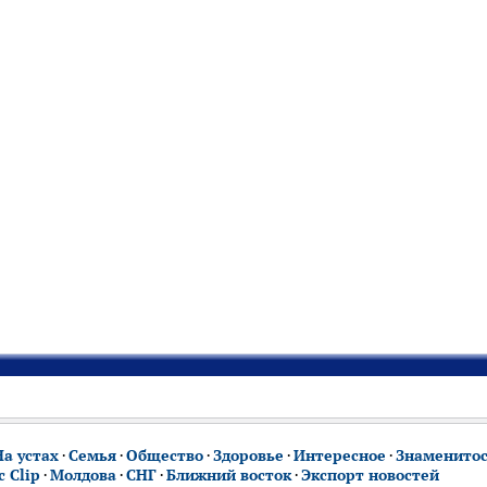
На устах
·
Семья
·
Общество
·
Здоровье
·
Интересное
·
Знаменито
 Clip
·
Молдова
·
СНГ
·
Ближний восток
·
Экспорт новостей