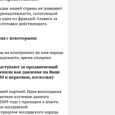
аждан нашей страны не доверяют
й принадлежности, голосующий
и одна из фракций Альянса за
 отставки действующего
ния с некоторыми
вы на компромисс во имя народа
видимости, время упущено.
выступают за продвигаемый
енили как давление на Ваше
М и церковью, поскольку
шей партией. Идея воссоздания
рьезное изучение данного
2009 году с приходом к власти
ько молдавской
е прошлое молдавского народа.