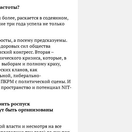
частоты?
 более, раскается в содеянном,
ие три года успела не только
росты, а посему предсказуемы.
здоровых сил общества
кий конгресс. Вторая –
ического кризиса, которые, в
 выборам и полному краху,
еских кланов, как
льной, либерально-
 ПКРМ с политической сцены. И
 пространство и потенциал NIT-
рить роспуск
гут быть организованы
ой власти и несмотря на все