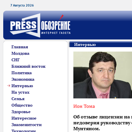
7 Августа 2026
Интервью
Главная
Молдова
СНГ
Ближний восток
Политика
Экономика
Интервью
На устах
Семья
Общество
Ион Тома
Здоровье
Об отзыве лицензии на
Интересное
недоверия руководству
Знаменитости
Мунтяном.
Технологии