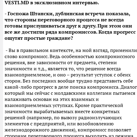
VESTI.MD в эксклюзивном интервью.
- Госпожа Штански, дублинская встреча показала,
что стороны переговорного процесса не всегда
готовы прислушиваться друг к другу. При этом они
все же достигли ряда компромиссов. Когда прогресс
ощутят простые граждане?
- Вы в правильном контексте, на мой взгляд, применили
слово компромисс. Ведь особенностью компромиссного
решения, вне зависимости от предмета, степени
значимости и т.д., является то, что решение всегда
взаимоприемлемое, и оно – результат уступок с обеих
сторон. Без последних вообще трудно представить себе
какой-либо прогресс в деле поиска компромисса. Диалог
который мы сейчас с молдавскими коллегами пытаемся
налаживать основан на этих взаимных и
взаимоприемлемых уступках. Кроме практической
значимости вырабатываемых вместе конкретных
решений (например, по вывозу радиоизлучающих
элементов с предприятий, или возобновлению
железнодорожного движения), компромисс позволяет
сторонам переговорного процесса выходить из режима