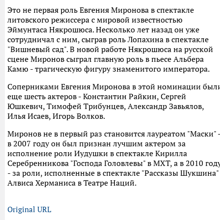
Это не первая роль Евгения Миронова в спектакле
литовского режиссера с мировой известностью
Эймунтаса Някрошюса. Несколько лет назад он уже
сотрудничал с ним, сыграв роль Лопахина в спектакле
"Вишневый сад". В новой работе Някрошюса на русской
сцене Миронов сыграл главную роль в пьесе Альбера
Камю - трагическую фигуру знаменитого императора.
Соперниками Евгения Миронова в этой номинации был
еще шесть актеров - Константин Райкин, Сергей
Юшкевич, Тимофей Трибунцев, Александр Завьялов,
Илья Исаев, Игорь Волков.
Миронов не в первый раз становится лауреатом "Маски" 
в 2007 году он был признан лучшим актером за
исполнение роли Иудушки в спектакле Кирилла
Серебренникова "Господа Головлевы" в МХТ, а в 2010 год
- за роли, исполненные в спектакле "Рассказы Шукшина"
Алвиса Херманиса в Театре Наций.
Original URL