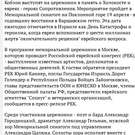
Кобзон выступят на церемонии в память о Холокосте и
евреях - героях Сопротивления. Мероприятие пройдет в
Мемориальной синагоге на Поклонной горе 19 апреля - 
годовщину восстания в Варшавском гетто. Эта дата
ежегодно отмечается в Израиле как День Катастрофы и
героизма, когда евреи вспоминают о шести миллионах
жертв "окончательного решения" еврейского вопроса.
В программе мемориальной церемонии в Москве,
которую проводит Российский еврейский конгресс (РЕК)
- выступление известных артистов, дипломатов и
общественных деятелей. К гостям обратятся президент
РЕК Юрий Каннер, послы Государства Израиль Дорит
Голендер и Республики Польша Войцех Зайончковски,
главы представительств ООН и ЮНЕСКО в Москве, члены
Общественной палаты РФ, представители еврейского
агентства "Сохнут" и ветеранских организаций,
сообщается в пресс-релизе РЕК.
Среди участников церемонии - поэт и бард Александр
Городницкий, драматург Александр Гельман, мужской
хор Мемориальной синагоги под управлением
Александра Цалюка. Солисты хора исполнят вместе с