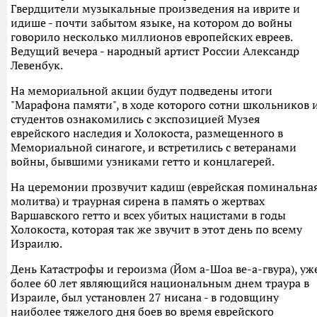
Гвердцители музыкальные произведения на иврите и
идише - почти забытом языке, на котором до войны
говорило несколько миллионов европейских евреев.
Ведущий вечера - народный артист России Александр
Левенбук.
На мемориальной акции будут подведены итоги
"Марафона памяти", в ходе которого сотни школьников 
студентов ознакомились с экспозицией Музея
еврейского наследия и Холокоста, размещенного в
Мемориальной синагоге, и встретились с ветеранами
войны, бывшими узниками гетто и концлагерей.
На церемонии прозвучит кадиш (еврейская поминальна
молитва) и траурная сирена в память о жертвах
Варшавского гетто и всех убитых нацистами в годы
Холокоста, которая так же звучит в этот день по всему
Израилю.
День Катастрофы и героизма (Йом а-Шоа ве-а-гвура), уж
более 60 лет являющийся национальным днем траура в
Израиле, был установлен 27 нисана - в годовщину
наиболее тяжелого дня боев во время еврейского