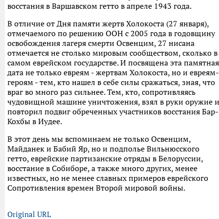
восстания в Варшавском гетто в апреле 1943 года.
В отличие от Дня памяти жертв Холокоста (27 января),
отмечаемого по решению ООН с 2005 года в годовщину
освобождения лагеря смерти Освенцим, 27 нисана
отмечается не столько мировым сообществом, сколько в
самом еврейском государстве. И посвящена эта памятная
дата не только евреям - жертвам Холокоста, но и евреям-
героям - тем, кто нашел в себе силы сражаться, зная, что
враг во много раз сильнее. Тем, кто, сопротивляясь
чудовищной машине уничтожения, взял в руки оружие 
повторил подвиг обреченных участников восстания Бар-
Кохбы в Иудее.
В этот день мы вспоминаем не только Освенцим,
Майданек и Бабий Яр, но и подполье Вильнюсского
гетто, еврейские партизанские отряды в Белоруссии,
восстание в Собиборе, а также много других, менее
известных, но не менее славных примеров еврейского
Сопротивления времен Второй мировой войны.
Original URL