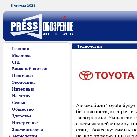
8 Августа 2026
Технологии
Главная
Молдова
СНГ
Ближний восток
Политика
Экономика
Интервью
На устах
Семья
Автомобили Toyota будут
Общество
безопасности, которая, в
Здоровье
электроники. Умная сист
Интересное
считывающей мимику лица
Знаменитости
станут более чуткими к п
резком торможении впере
Технологии