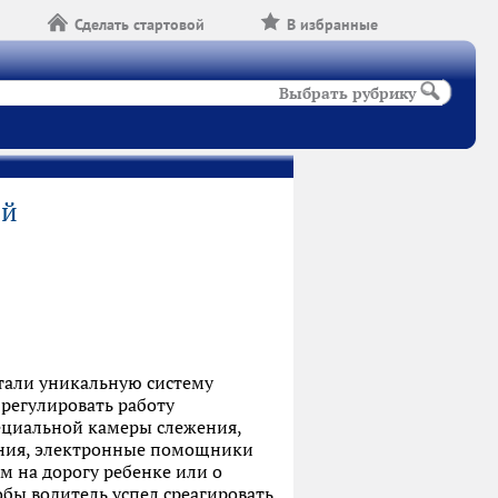
Сделать стартовой
В избранные
Выбрать рубрику
ей
отали уникальную систему
 регулировать работу
ециальной камеры слежения,
яния, электронные помощники
м на дорогу ребенке или о
бы водитель успел среагировать