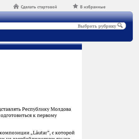
Сделать стартовой
В избранные
Выбрать рубрику
дставлять Республику Молдова
 подготовиться к первому
композиции „Lăutar”, с которой
сни на азербайджанском языке.