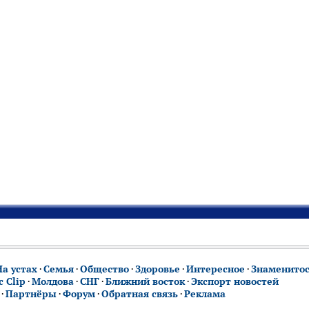
На устах
·
Семья
·
Общество
·
Здоровье
·
Интересное
·
Знаменито
 Clip
·
Молдова
·
СНГ
·
Ближний восток
·
Экспорт новостей
·
Партнёры
·
Форум
·
Обратная связь
·
Реклама