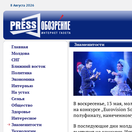
8 Августа 2026
Знаменитости
Главная
Молдова
СНГ
Ближний восток
Политика
Экономика
Интервью
На устах
Семья
В воскресенье, 13 мая, м
Общество
на конкурсе „Eurovision S
Здоровье
полуфиналу, намеченному
Интересное
Знаменитости
В последующие дни молда
Технологии
выступит на конкурсе. Ис