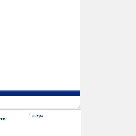
вверх
сти
·