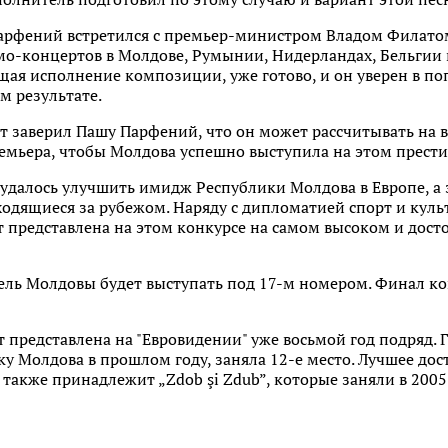
арфений встретился с премьер-министром Владом Филатом.
мо-концертов в Молдове, Румынии, Нидерландах, Бельгии и
ая исполнение композиции, уже готово, и он уверен в п
м результате.
ат заверил Пашу Парфений, что он может рассчитывать на
ремьера, чтобы Молдова успешно выступила на этом прест
м удалось улучшить имидж Республики Молдова в Европе, а 
одящиеся за рубежом. Наряду с дипломатией спорт и куль
т представлена на этом конкурсе на самом высоком и досто
ль Молдовы будет выступать под 17-м номером. Финал кон
 представлена на "Евровидении" уже восьмой год подряд. Г
у Молдова в прошлом году, заняла 12-е место. Лучшее до
акже принадлежит „Zdob şi Zdub”, которые заняли в 2005 