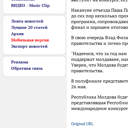
ВИДЕО - Music Clip
Накануне отъезда Паша П
до сих пор несколько про
Лента новостей
программа, сопровождающ
финал и хорошем итогово
Лучшие 20 статей
Архив
В свою очередь Влад Фил
Мобильная версия
правительства и лично п
Экспорт новостей
"Надеемся, что за год на
поддержат молдаване, нах
Реклама
Уверен, что Молдова буде
Обратная связь
правительства.
В полуфинале представите
26 мая.
Республика Молдова будет
представлявшая Республик
международном конкурсе т
Original URL