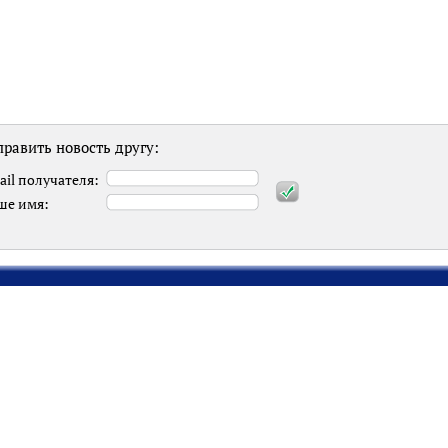
равить новость другу:
ail получателя:
ше имя: