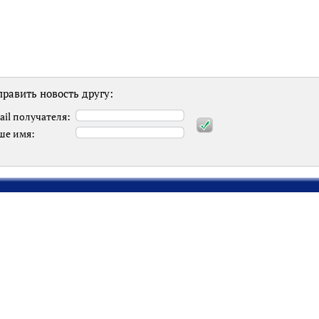
равить новость другу:
ail получателя:
ше имя: