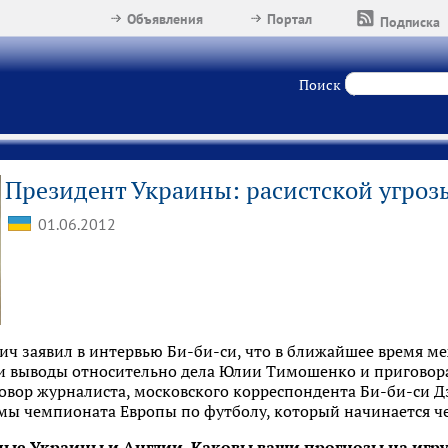
Объявления
Портал
Подписка
Поиск
Президент Украины: расистской угрозы
01.06.2012
ич заявил в интервью Би-би-си, что в ближайшее время 
и выводы относительно дела Юлии Тимошенко и приговора
овор журналиста, московского корреспондента Би-би-си Д
емы чемпионата Европы по футболу, который начинается ч
ные Украины и Англии. Каковы ваши прогнозы на игру