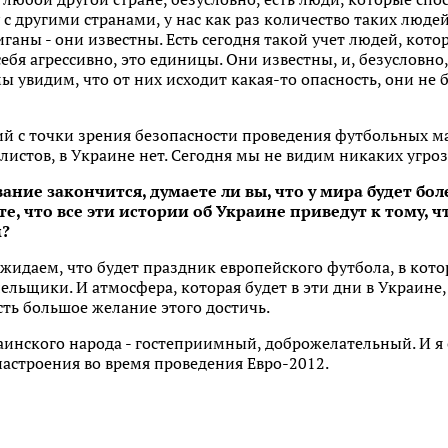
 с другими странами, у нас как раз количество таких люде
ганы - они известны. Есть сегодня такой учет людей, кото
ебя агрессивно, это единицы. Они известны, и, безусловно
мы увидим, что от них исходит какая-то опасность, они не 
й с точки зрения безопасности проведения футбольных ма
листов, в Украине нет. Сегодня мы не видим никаких угроз
ование закончится, думаете ли вы, что у мира будет б
е, что все эти истории об Украине приведут к тому, 
м?
жидаем, что будет праздник европейского футбола, в кот
льщики. И атмосфера, которая будет в эти дни в Украине,
сть большое желание этого достичь.
инского народа - гостеприимный, доброжелательный. И я с
астроения во время проведения Евро-2012.