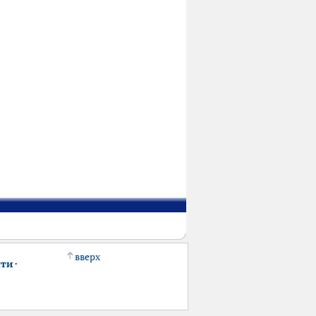
вверх
сти
·