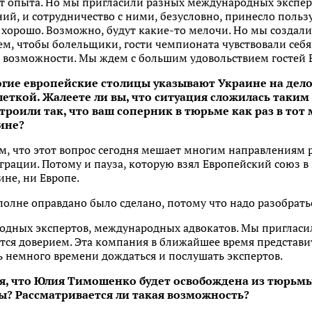
ает опыта. Но мы пригласили разных международных эксп
ий, и сотрудничество с ними, безусловно, принесло пользу.
т хорошо. Возможно, будут какие-то мелочи. Но мы создали
ем, чтобы болельщики, гости чемпионата чувствовали себ
и возможности. Мы ждем с большим удовольствием гостей 
ногие европейские столицы указывают Украине на де
шеткой. Жалеете ли вы, что ситуация сложилась таким 
троили так, что ваш соперник в тюрьме как раз в тот
ине?
м, что этот вопрос сегодня мешает многим направлениям 
грации. Потому и пауза, которую взял Европейский союз в
ине, ни Европе.
вполне оправдано было сделано, потому что надо разобрать
дных экспертов, международных адвокатов. Мы пригласи
тся доверием. Эта компания в ближайшее время представи
 немного времени дождаться и послушать экспертов.
ся, что Юлия Тимошенко будет освобождена из тюрьм
ы? Рассматривается ли такая возможность?