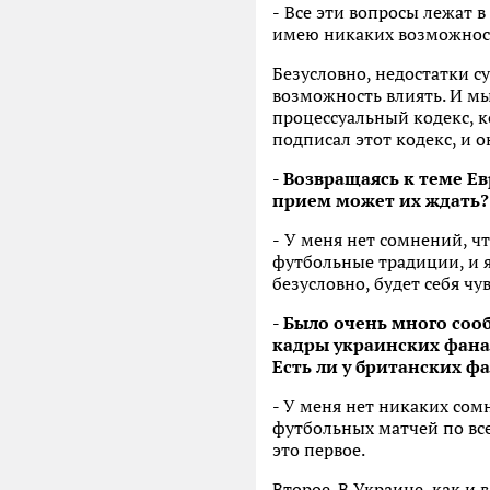
-
Все эти вопросы лежат в
имею никаких возможност
Безусловно, недостатки су
возможность влиять. И мы
процессуальный кодекс, к
подписал этот кодекс, и он
- Возвращаясь к теме Е
прием может их ждать?
-
У меня нет сомнений, чт
футбольные традиции, и я 
безусловно, будет себя ч
- Было очень много соо
кадры украинских фана
Есть ли у британских ф
-
У меня нет никаких сомн
футбольных матчей по все
это первое.
Второе. В Украине, как и 