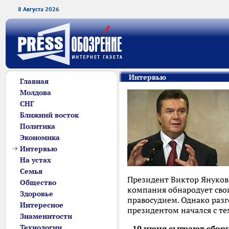
8 Августа 2026
Интервью
Главная
Молдова
СНГ
Ближний восток
Политика
Экономика
Интервью
На устах
Семья
Президент Виктор Януков
Общество
компания обнародует сво
Здоровье
правосудием. Однако разг
Интересное
президентом начался с т
Знаменитости
Технологии
- 19 июня сыграют сбор