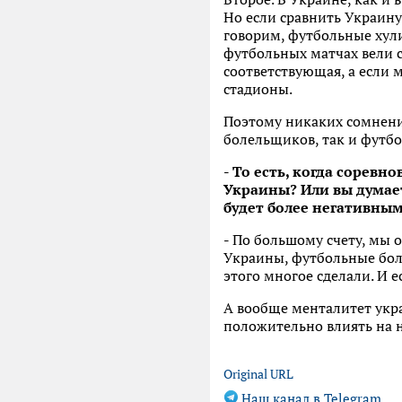
Но если сравнить Украину
говорим, футбольные хули
футбольных матчах вели с
соответствующая, а если 
стадионы.
Поэтому никаких сомнени
болельщиков, так и футбо
- То есть, когда соревн
Украины? Или вы думает
будет более негативны
-
По большому счету, мы о
Украины, футбольные боле
этого многое сделали. И е
А вообще менталитет укра
положительно влиять на н
Original URL
Наш канал в Telegram