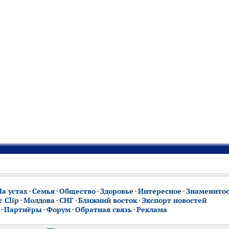
На устах
·
Семья
·
Общество
·
Здоровье
·
Интересное
·
Знаменито
 Clip
·
Молдова
·
СНГ
·
Ближний восток
·
Экспорт новостей
·
Партнёры
·
Форум
·
Обратная связь
·
Реклама