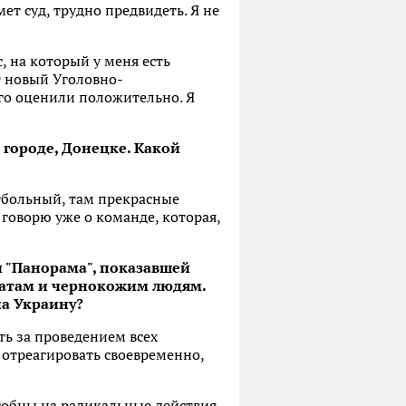
ет суд, трудно предвидеть. Я не
, на который у меня есть
т новый Уголовно-
его оценили положительно. Я
 городе, Донецке. Какой
тбольный, там прекрасные
 говорю уже о команде, которая,
и "Панорама", показавшей
иатам и чернокожим людям.
на Украину?
ть за проведением всех
 отреагировать своевременно,
особны на радикальные действия.