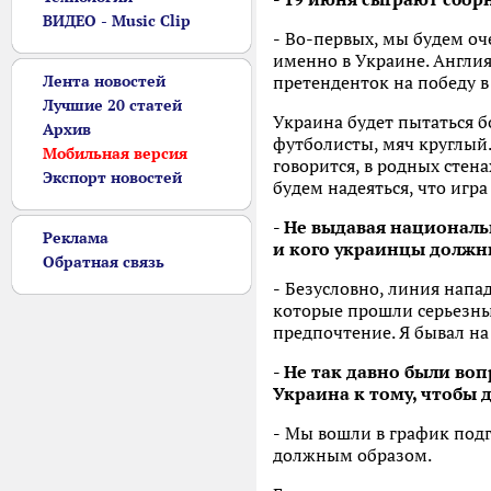
ВИДЕО - Music Clip
-
Во-первых, мы будем оче
именно в Украине. Англия
Лента новостей
претенденток на победу в
Лучшие 20 статей
Украина будет пытаться б
Архив
футболисты, мяч круглый.
Мобильная версия
говорится, в родных стен
Экспорт новостей
будем надеяться, что игра
- Не выдавая националь
Реклама
и кого украинцы должны
Обратная связь
-
Безусловно, линия напад
которые прошли серьезный
предпочтение. Я бывал на
- Не так давно были воп
Украина к тому, чтобы 
-
Мы вошли в график подго
должным образом.