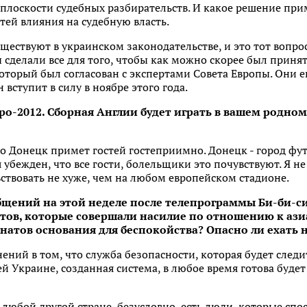
 плоскости судебных разбирательств. И какое решение прим
ей влияния на судебную власть.
ществуют в украинском законодательстве, и это тот вопрос
 сделали все для того, чтобы как можно скорее был приня
оторый был согласован с экспертами Совета Европы. Они 
 вступит в силу в ноябре этого года.
вро-2012. Сборная Англии будет играть в вашем родном
о Донецк примет гостей гостеприимно. Донецк - город фу
убежден, что все гости, болельщики это почувствуют. Я не
увствовать не хуже, чем на любом европейском стадионе.
бщений на этой неделе после телепрограммы Би-би-с
тов, которые совершали насилие по отношению к аз
анатов основания для беспокойства? Опасно ли ехать 
ений в том, что служба безопасности, которая будет следи
й Украине, созданная система, в любое время готова будет
в любой другой стране, безусловно, есть люди, которые сп