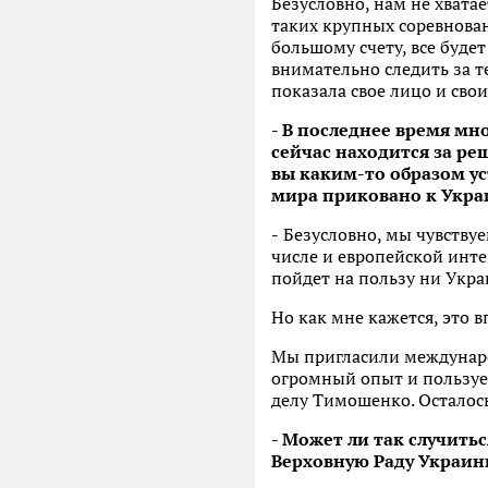
Безусловно, нам не хват
таких крупных соревнован
большому счету, все буде
внимательно следить за т
показала свое лицо и сво
- В последнее время м
сейчас находится за ре
вы каким-то образом ус
мира приковано к Укра
-
Безусловно, мы чувствуе
числе и европейской инте
пойдет на пользу ни Укра
Но как мне кажется, это 
Мы пригласили междунаро
огромный опыт и пользуе
делу Тимошенко. Осталось
- Может ли так случить
Верховную Раду Украин