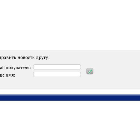
равить новость другу:
ail получателя:
ше имя: