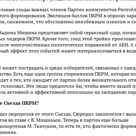
тельные уходы важных членов Партии коммунистов Респуб
того формирования. Эволюция баллов ПКРМ в опросах хара
м, снижением, что обусловлено неизбежным износом и см
д Вадима Мишина представляет собой серьезный удар, поско
ых лидеров ПКРМ. Кроме того, уход этой тройки произош
осле многочисленных политических поражений от АЕИ. А п
ный эффект этих событий может материализоваться в виде
может пострадать и среди избирателей, связанных с ушед
ство. Есть еще одна группа сторонников ПКРМ, которая м
идет о тех, кто ожидает от партии более внимательного 
е голосовал. Эти люди предпочли бы, чтобы вместо акций 
роль активной и эффективной оппозиции на заседаниях па
е Съезда ПКРМ?
дал сюрпризов от этого Съезда. Сюрприз закончился с вы
ов во главе с В. Мишиным. Теперь в партии еще больше
инируемая М. Ткачуком, то есть те, кто фактически форм
ронина.