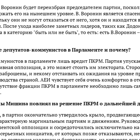
. Воронин будет переизбран председателем партии, поско
ржать его на нынешнем уровне. В. Воронин является спас
ку они не могут отказаться от него, хотя он и находится в
. После ухода наиболее заметных лидеров, таких как Додо
в категорию "быть или не быть", то есть: есть В.Воронин 
е депутатов-коммунистов в Парламенте и почему?
ммунистов в парламенте лишь вредит ПКРМ. Партия упуска
ивная оппозиция, а это может стоить им электората. Стор
 заброшены, и некому отстаивать их ожидания на уровне 
водства страной. АЕИ чувствует себя очень комфортно в о
утствие фракции ПКРМ в парламенте необходимо лишь са
.
ппы Мишина повлиял на решение ПКРМ о дальнейшей 
 в партии окончательно утвердилось крыло, продвигающе
характерную маргинальным партиям и движениям. Руково
аментской оппозиции и сосредоточились исключительно н
серьезных инициатив, от которых позже отказываются, не
до состояния изоляции и бесполезности, из которого они н