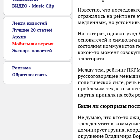
ВИДЕО - Music Clip
Известно, что последова
отражались на рейтинге э
медленным, но устойчивы
Лента новостей
Лучшие 20 статей
На этот раз, однако, ухо
Архив
основателей и символичн
Мобильная версия
состояния коммунистов п
Экспорт новостей
какой-то момент совокуп
электората.
Реклама
Между тем, рейтинг ПКРМ 
Обратная связь
русскоговорящее меньшин
политической силе, речь 
проблемам тех, кто за не
партия приняла на себя 
Были ли сюрпризы посл
Не думаю, что кто-то ожи
трех депутатов-коммунист
доминирует группа, коорд
окружение Владимира Во