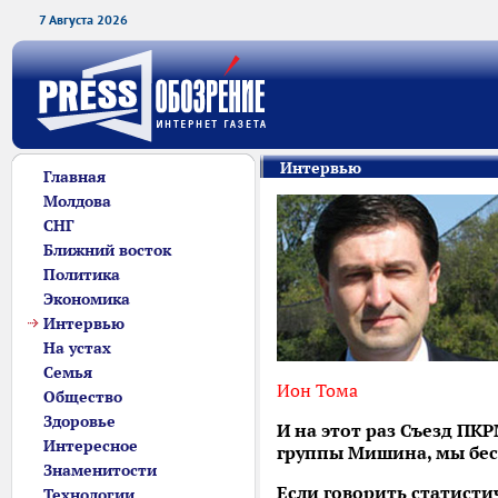
7 Августа 2026
Интервью
Главная
Молдова
СНГ
Ближний восток
Политика
Экономика
Интервью
На устах
Семья
Ион Тома
Общество
Здоровье
И на этот раз Съезд ПК
Интересное
группы Мишина, мы бес
Знаменитости
Если говорить статисти
Технологии