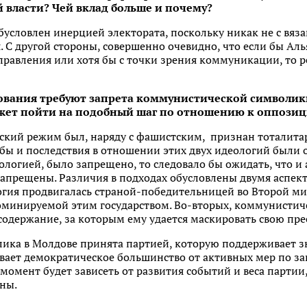
власти? Чей вклад больше и почему?
словлен инерцией электората, поскольку никак не с вяза
ия. С другой стороны, совершенно очевидно, что если бы А
управления или хотя бы с точки зрения коммуникации, то
ания требуют запрета коммунистической символики 
жет пойти на подобный шаг по отношению к оппозиц
ский режим был, наряду с фашистским, признан тоталит
бы и последствия в отношении этих двух идеологий были о
ологией, было запрещено, то следовало бы ожидать, что 
апрещены. Различия в подходах обусловлены двумя аспект
гия продвигалась страной-победительницей во Второй ми
оминируемой этим государством. Во-вторых, коммунистиче
содержание, за которым ему удается маскировать свою пре
ика в Молдове принята партией, которую поддерживает зн
живает демократическое большинство от активных мер по за
 момент будет зависеть от развития событий и веса партии
ны.