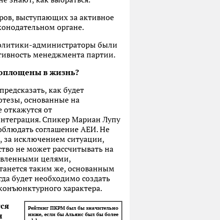
ров, выступающих за активное
конодательном органе.
 политики-администраторы были
тивность менеджмента партии.
воплощены в жизнь?
предсказать, как будет
отезы, основанные на
 откажутся от
интеграция. Спикер Мариан Лупу
соблюдать соглашение АЕИ. Не
, за исключением ситуации,
ство не может рассчитывать на
явленными целями,
танется таким же, основанным
гда будет необходимо создать
конъюнктурного характера.
ся
Рейтинг ПКРМ был бы значительно
н
ниже, если бы Альянс был бы более