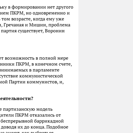
льку в формировании нет другого
ением ПКРМ, но одновременно и
 том возрасте, когда ему уже
н, Гречаная и Мишин, проблема
– партия существует, Воронин
ет возможность в полной мере
онники ПКРМ, в конечном счете,
принимаемых в парламенте
тсутствие коммунистической
мой Партии коммунистов, и,
деятельности?
е партизанскую модель
дители ПКРМ отказались от
а беспрерывной баррикадной
 доводя их до конца. Подобное
е знают, как выбраться.