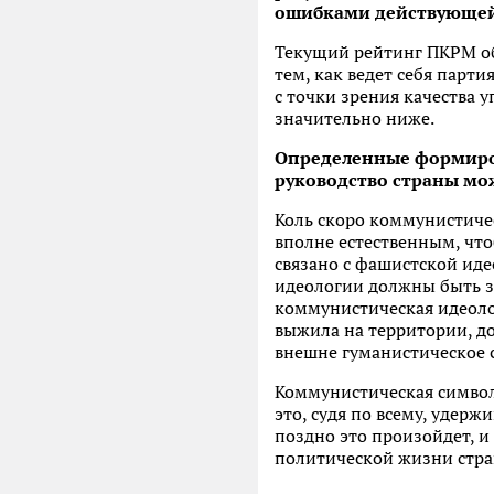
ошибками действующей 
Текущий рейтинг ПКРМ обу
тем, как ведет себя парт
с точки зрения качества 
значительно ниже.
Определенные формиров
руководство страны мо
Коль скоро коммунистиче
вполне естественным, что
связано с фашистской иде
идеологии должны быть з
коммунистическая идеоло
выжила на территории, д
внешне гуманистическое 
Коммунистическая символ
это, судя по всему, удер
поздно это произойдет, и
политической жизни стра