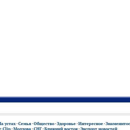
На устах
·
Семья
·
Общество
·
Здоровье
·
Интересное
·
Знаменито
 Clip
·
Молдова
·
СНГ
·
Ближний восток
·
Экспорт новостей