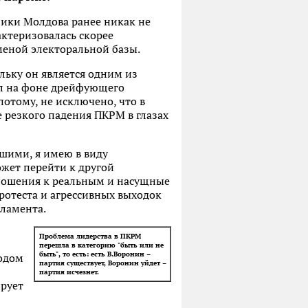
лики Молдова ранее никак не
ктеризовалась скорее
еной электоральной базы.
льку он является одним из
ел на фоне дрейфующего
отому, не исключено, что в
 резкого падения ПКРМ в глазах
шими, я имею в виду
ожет перейти к другой
отношения к реальным и насущные
протеста и агрессивных выходок
рламента.
Проблема лидерства в ПКРМ
перешла в категорию "быть или не
быть", то есть: есть В.Воронин –
ходом
партия существует, Воронин уйдет –
партия исчезнет.
ирует