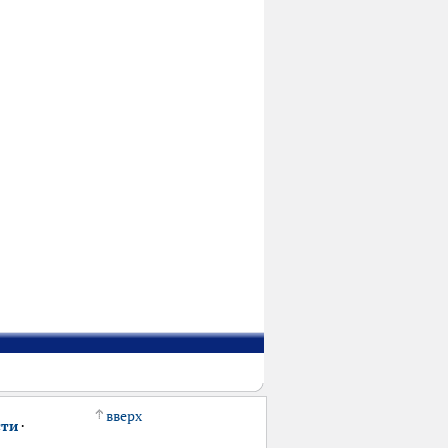
вверх
сти
·