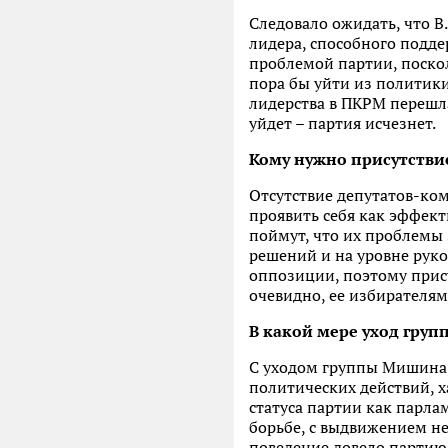
Следовало ожидать, что В
лидера, способного подде
проблемой партии, посколь
пора бы уйти из политики
лидерства в ПКРМ перешла 
уйдет – партия исчезнет.
Кому нужно присутстви
Отсутствие депутатов-ко
проявить себя как эффект
поймут, что их проблемы
решений и на уровне руко
оппозиции, поэтому прис
очевидно, ее избирателям
В какой мере уход гру
С уходом группы Мишина,
политических действий, 
статуса партии как парл
борьбе, с выдвижением не
поведение довело партию 