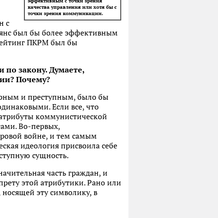
эффективным с точки зрения
качества управления или хотя бы с
точки зрения коммуникации.
н с
льянс был бы более эффективным
 рейтинг ПКРМ был бы
по закону. Думаете,
ии? Почему?
арным и преступным, было бы
динаковыми. Если все, что
и атрибуты коммунистической
ами. Во-первых,
ровой войне, и тем самым
ская идеология присвоила себе
ступную сущность.
ачительная часть граждан, и
прету этой атрибутики. Рано или
, носящей эту символику, в