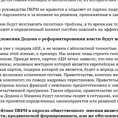
 руководства ПКРМ не нравится и отдаляет от партии лиде
те парламента и за влияние на решения, принимаемые в за
ию будут возглавлять политики-трибуны, в то время как
 может в определенный момент пагубно повлиять на эффек
дложения Додона о реформатировании власти будут 
а уме у лидеров АЕИ, и не можем с абсолютной точностью 
раны этой осенью, к примеру. Мы можем лишь строить гип
иях. Прежде всего, партии АЕИ четко заявили, что они не
аммы, основным вектором которой является европейская 
кая партия, лидером которой он является, будет и впредь 
ях возможно изменение состава Правительства, конечно же
к консенсусу по поводу кадровых перестановок. Правитель
стороны малых фракций с неясными предпочтениями и за
льственной программе. Таким образом, правительство ос
ы Додона и Мишина будут полезны скорее в ситуациях, ко
ля принятия определенных законопроектов или решений 
ейтинг ПКРМ в опросах общественного мнения являет
сти, продвигаемой формированием, или же обусловле