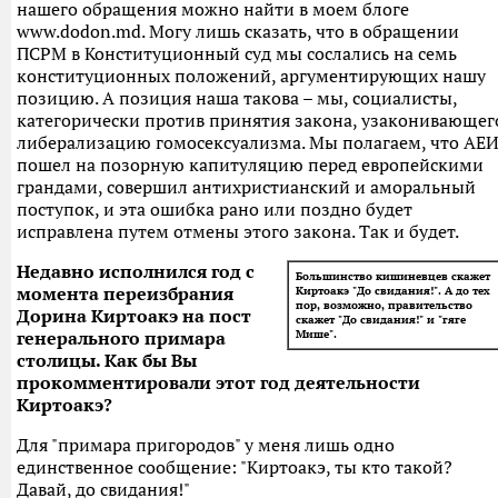
нашего обращения можно найти в моем блоге
www.dodon.md. Могу лишь сказать, что в обращении
ПСРМ в Конституционный суд мы сослались на семь
конституционных положений, аргументирующих нашу
позицию. А позиция наша такова – мы, социалисты,
категорически против принятия закона, узаконивающег
либерализацию гомосексуализма. Мы полагаем, что АЕ
пошел на позорную капитуляцию перед европейскими
грандами, совершил антихристианский и аморальный
поступок, и эта ошибка рано или поздно будет
исправлена путем отмены этого закона. Так и будет.
Недавно исполнился год с
Большинство кишиневцев скажет
момента переизбрания
Киртоакэ "До свидания!". А до тех
пор, возможно, правительство
Дорина Киртоакэ на пост
скажет "До свидания!" и "гяге
генерального примара
Мише".
столицы. Как бы Вы
прокомментировали этот год деятельности
Киртоакэ?
Для "примара пригородов" у меня лишь одно
единственное сообщение: "Киртоакэ, ты кто такой?
Давай, до свидания!"