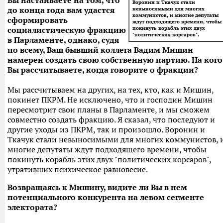
Вы настаиваете на том, что
Воронин и Ткачук стали
до конца года вам удастся
невыносимыми для многих
коммунистов, и многие депутаты
сформировать
ждут подходящего времени, чтобы
социалистическую фракцию
покинуть корабль этих двух
"политических корсаров".
в Парламенте, однако, судя
по всему, Ваш бывший коллега Вадим Мишин
намерен создать свою собственную партию. На кого
Вы рассчитываете, когда говорите о фракции?
Мы рассчитываем на других, на тех, кто, как и Мишин,
покинет ПКРМ. Не исключено, что и господин Мишин
пересмотрит свои планы в Парламенте, и мы сможем
совместно создать фракцию. Я сказал, что последуют и
другие уходы из ПКРМ, так и произошло. Воронин и
Ткачук стали невыносимыми для многих коммунистов, 
многие депутаты ждут подходящего времени, чтобы
покинуть корабль этих двух "политических корсаров",
утративших психическое равновесие.
Возвращаясь к Мишину, видите ли Вы в нем
потенциального конкурента на левом сегменте
электората?