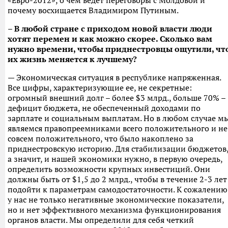
«Евро-2012», о чем ведет переговоры с Молдовой и
почему восхищается Владимиром Путиным.
– В любой стране с приходом новой власти люди
хотят перемен и как можно скорее. Сколько вам
нужно времени, чтобы приднестровцы ощутили, чт
их жизнь меняется к лучшему?
— Экономическая ситуация в республике напряженная.
Все цифры, характеризующие ее, не секретные:
огромный внешний долг – более $3 млрд., больше 70% –
дефицит бюджета, не обеспеченный доходами по
зарплате и социальным выплатам. Но в любом случае м
являемся правопреемниками всего положительного и не
совсем положительного, что было накоплено за
приднестровскую историю. Для стабилизации бюджетов
а значит, и нашей экономики нужно, в первую очередь,
определить возможности крупных инвестиций. Они
должны быть от $1,5 до 2 млрд., чтобы в течение 2-3 лет
подойти к параметрам самодостаточности. К сожалению
у нас не только негативные экономические показатели,
но и нет эффективного механизма функционирования
органов власти. Мы определили для себя четкий