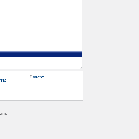
вверх
сти
·
ьна.