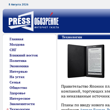
8 Августа 2026
Технологии
Главная
Молдова
СНГ
Ближний восток
Политика
Экономика
Интервью
На устах
Семья
Правительство Японии пл
Общество
компаний, торгующих эле
Здоровье
на неназванные источники
Интересное
Знаменитости
Планы по вводу нового н
Технологии
сообщает
Agence France-P