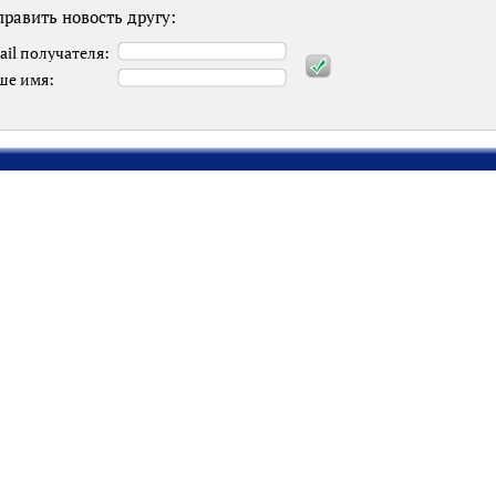
равить новость другу:
ail получателя:
ше имя: