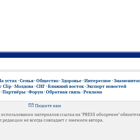
На устах
·
Семья
·
Общество
·
Здоровье
·
Интересное
·
Знаменито
 Clip
·
Молдова
·
СНГ
·
Ближний восток
·
Экспорт новостей
·
Партнёры
·
Форум
·
Обратная связь
·
Реклама
Пишите нам
использовании материалов ссылка на "PRESS обозрение" обязател
 редакции не всегда совпадает с мнением автора.