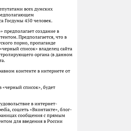
епутатами всех думских
(предполагающем
са Госдумы 450 человек.
» предполагает создание в
тентом. Предполагается, что в
тского порно, пропаганде
 «черный список» владелец сайта
нтролирующего органа (в данном
та.
равном контенте в интернете от
в «черный список», будет
удовольствие в интернет-
dia, соцсеть «Вконтакте», блог-
траницах сообщения с прямым
нтом для введения в России