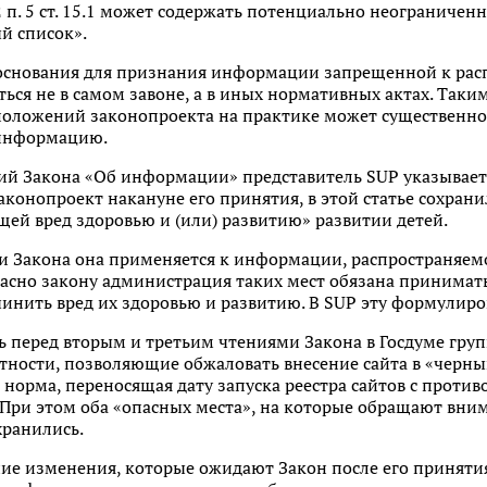
 п. 5 ст. 15.1 может содержать потенциально неограничен
й список».
 основания для признания информации запрещенной к рас
ться не в самом завоне, а в иных нормативных актах. Таки
положений законопроекта на практике может существенн
 информацию.
ий Закона «Об информации» представитель SUP указывает 
аконопроект накануне его принятия, в этой статье сохран
й вред здоровью и (или) развитию» развитии детей.
и Закона она применяется к информации, распространяемо
ласно закону администрация таких мест обязана принимать
чинить вред их здоровью и развитию. В SUP эту формулир
чь перед вторым и третьим чтениями Закона в Госдуме груп
тности, позволяющие обжаловать внесение сайта в «черны
ь норма, переносящая дату запуска реестра сайтов с проти
 г. При этом оба «опасных места», на которые обращают в
хранились.
ие изменения, которые ожидают Закон после его принятия 