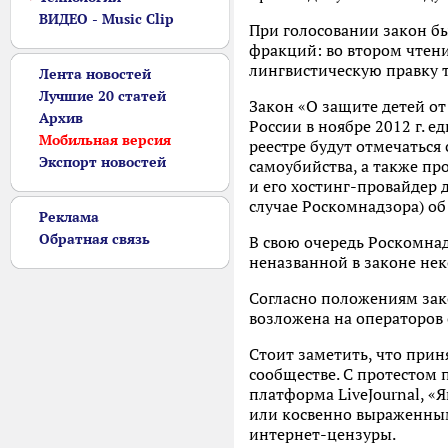
ВИДЕО - Music Clip
При голосовании закон б
фракций: во втором чтени
лингвистическую правку т
Лента новостей
Лучшие 20 статей
Закон «О защите детей о
Архив
России в ноябре 2012 г. е
Мобильная версия
реестре будут отмечаться
Экспорт новостей
самоубийства, а также пр
и его хостинг-провайдер
случае Роскомнадзора) об
Реклама
Обратная связь
В свою очередь Роскомнад
неназванной в законе не
Согласно положениям зако
возложена на операторов 
Стоит заметить, что прин
сообществе. С протестом 
платформа LiveJournal, «
или косвенно выраженным
интернет-цензуры.