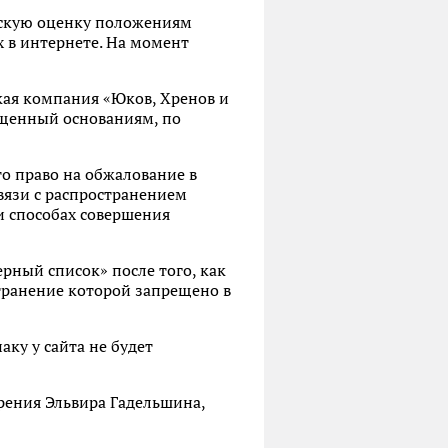
ескую оценку положениям
х в интернете. На момент
кая компания «Юков, Хренов и
вященный основаниям, по
то право на обжалование в
связи с распространением
и способах совершения
ерный список» после того, как
транение которой запрещено в
ку у сайта не будет
рения Эльвира Гадельшина,