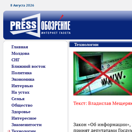
8 Августа 2026
Технологии
Главная
Молдова
СНГ
Ближний восток
Политика
Экономика
Интервью
На устах
Семья
Текст: Владислав Мещеря
Общество
Здоровье
Интересное
Закон «Об информации», п
Знаменитости
принят депутатами Госдум
Технологии