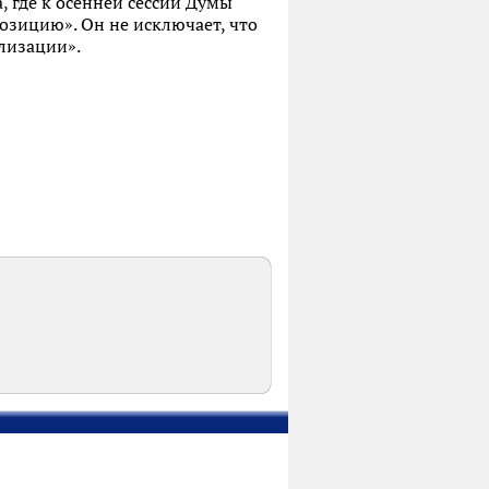
 где к осенней сессии Думы
озицию». Он не исключает, что
лизации».