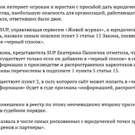
ым интернет-игрокам и юристам с просьбой дать юридич
згляд, наибольшую опасность для организаций, работающи
ла, ответивших было двое.
 SUP, управляющая сервисом «Живой журнал», и юридичес
ь, назвали самым опасном пункт 5 статьи 15 Закона, пос
в «черный список».
акона, представитель SUP Екатерина Пахомчик отметила, ч
 существует только если он добавлен в «черный список» в 
формации о производстве и распространении наркотиков 
чины перечислены в подпункте 1 пункта 5 статьи 15.
уществует пункт 2, в силу которого сайт может попасть в «ч
формация» будет в суде признана «информацией, распрос
помещении в реестр по этому неочевидному второму призна
в судебном порядке.
азвала в числе самых рискованных с юридической точки з
ренов и партнеры».