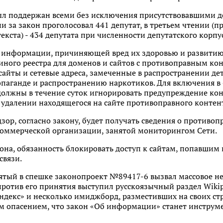
ыл поддержан всеми без исключения присутствовавшими д
и за закон проголосовал 441 депутат, в третьем чтении 
екста) - 434 депутата при численности депутатского корпу
т информации, причиняющей вред их здоровью и развитию
диного реестра для доменов и сайтов с противоправным кон
 сайты и сетевые адреса, замеченные в распространении де
опаганде и распространению наркотиков. Для включения в
 должны в течение суток игнорировать предупреждение ко
 удалении находящегося на сайте противоправного контен
зор, согласно закону, будет получать сведения о противоп
коммерческой организации, занятой мониторингом Сети.
на, обязанность блокировать доступ к сайтам, попавшим 
связи.
ятый в спешке законопроект №89417-6 вызвал массовое не
против его принятия выступил русскоязычный раздел Wikipe
Яндекс» и несколько имиджборд, разместивших на своих с
 опасением, что закон «Об информации» станет инструме