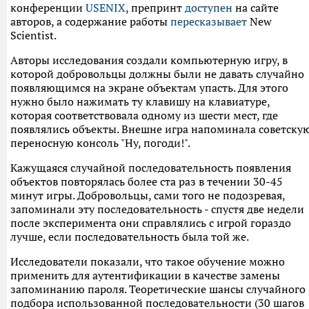
конференции
USENIX
, препринт
доступен
на сайте
авторов, а содержание работы
пересказывает
New
Scientist.
Авторы исследования создали компьютерную игру, в
которой добровольцы должны были не давать случайно
появляющимся на экране объектам упасть. Для этого
нужно было нажимать ту клавишу на клавиатуре,
которая соответствовала одному из шести мест, где
появлялись объекты. Внешне игра напоминала советску
переносную консоль "Ну, погоди!".
Кажущаяся случайной последовательность появления
объектов повторялась более ста раз в течении 30-45
минут игры. Добровольцы, сами того не подозревая,
запоминали эту последовательность - спустя две недели
после эксперимента они справлялись с игрой гораздо
лучше, если последовательность была той же.
Исследователи показали, что такое обучение можно
применить для аутентификации в качестве замены
запоминанию пароля. Теоретические шансы случайного
подбора использованной последовательности (30 шагов