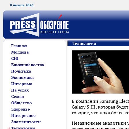
8 Августа 2026
Технологии
Главная
Молдова
СНГ
Ближний восток
Политика
Экономика
Интервью
На устах
Семья
В компании Samsung Elect
Общество
Galaxy S III, которая буд
Здоровье
говорит, что пока более т
Интересное
Знаменитости
Независимые аналитики ув
Технологии
этого года или сразу же п