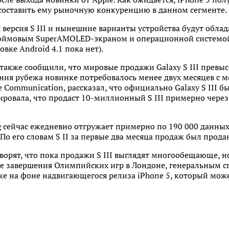
 составить ему рыночную конкуренцию в данном сегменте.
я версия S III и нынешние варианты устройства будут обл
юймовым SuperAMOLED-экраном и операционной системой A
вке Android 4.1 пока нет).
а также сообщили, что мировые продажи Galaxy S III прев
ния рубежа новинке потребовалось менее двух месяцев с 
 Communication, рассказал, что официально Galaxy S III б
ровала, что продаст 10-миллионный S III примерно через 
 сейчас ежедневно отгружает примерно по 190 000 данных
 По его словам S II за первые два месяца продаж был прода
ворят, что пока продажи S III выглядят многообещающе, 
ле завершения Олимпийских игр в Лондоне, генеральным с
акже на фоне надвигающегося релиза iPhone 5, который може