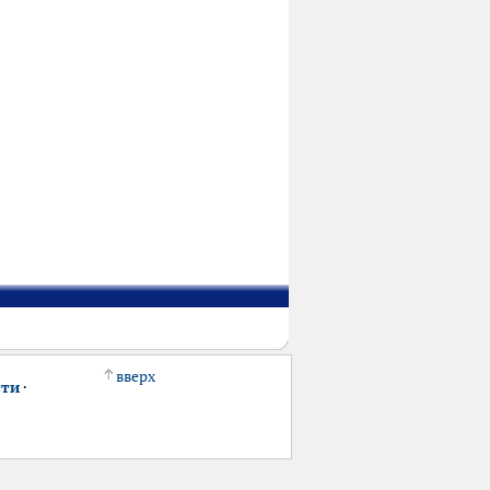
вверх
сти
·