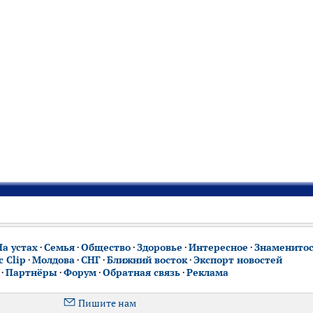
На устах
·
Семья
·
Общество
·
Здоровье
·
Интересное
·
Знаменито
 Clip
·
Молдова
·
СНГ
·
Ближний восток
·
Экспорт новостей
·
Партнёры
·
Форум
·
Обратная связь
·
Реклама
Пишите нам