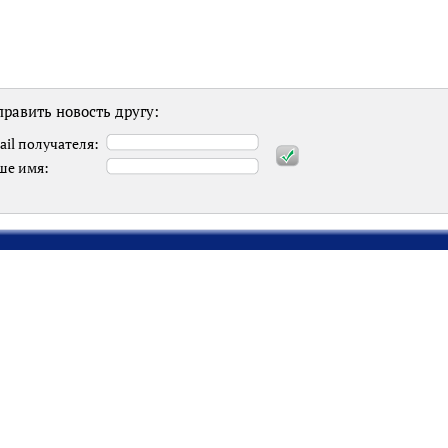
равить новость другу:
ail получателя:
ше имя: