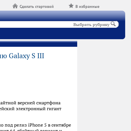
Сделать стартовой
В избранные
Выбрать рубрику
 Galaxy S III
абайтной версией смартфона
ейский электронный гигант
о под релиз iPhone 5 в сентябре
лучит 64-гбайтный вариант и