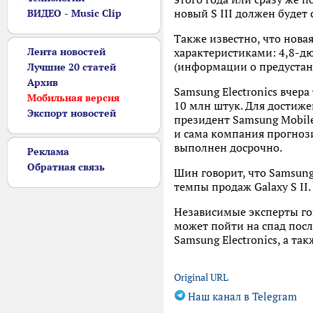
новый S III должен будет
ВИДЕО - Music Clip
Также известно, что нова
Лента новостей
характеристиками: 4,8-д
(информации о предустано
Лучшие 20 статей
Архив
Samsung Electronics вчер
Мобильная версия
10 млн штук. Для достиже
Экспорт новостей
президент Samsung Mobile
и сама компания прогнози
выполнен досрочно.
Реклама
Обратная связь
Шин говорит, что Samsung
темпы продаж Galaxy S II.
Независимые эксперты го
может пойти на спад пос
Samsung Electronics, а т
Original URL
Наш канал в Telegram