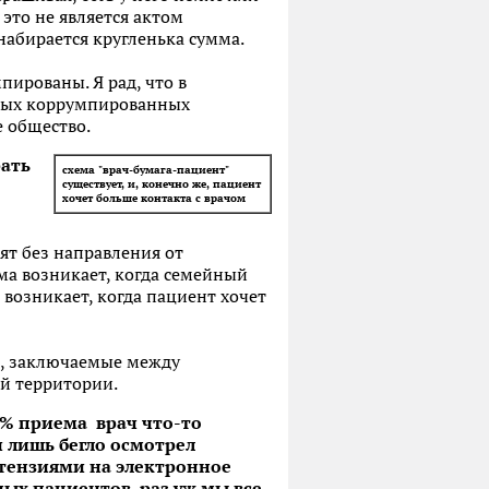
 это не является актом
набирается кругленька сумма.
пированы. Я рад, что в
амых коррумпированных
е общество.
ать
схема "врач-бумага-пациент"
существует, и, конечно же, пациент
хочет больше контакта с врачом
ят без направления от
ема возникает, когда семейный
 возникает, когда пациент хочет
е, заключаемые между
й территории.
90% приема врач что-то
и лишь бегло осмотрел
етензиями на электронное
ных пациентов, раз уж мы все