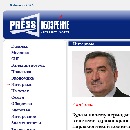
8 Августа 2026
Интервью
Главная
Молдова
СНГ
Ближний восток
Политика
Экономика
Интервью
На устах
Семья
Общество
Ион Тома
Здоровье
Куда и почему периодич
Интересное
в системе здравоохран
Знаменитости
Парламентской комисси
Технологии