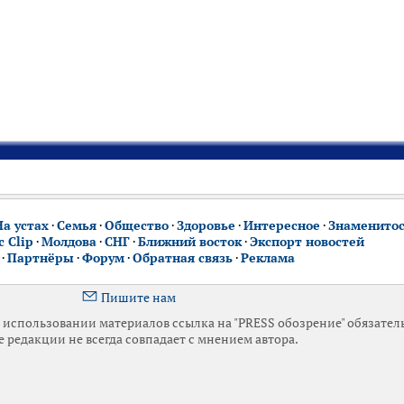
На устах
·
Семья
·
Общество
·
Здоровье
·
Интересное
·
Знаменито
 Clip
·
Молдова
·
СНГ
·
Ближний восток
·
Экспорт новостей
·
Партнёры
·
Форум
·
Обратная связь
·
Реклама
Пишите нам
использовании материалов ссылка на "PRESS обозрение" обязател
 редакции не всегда совпадает с мнением автора.