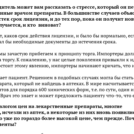
дитель может вам рассказать о стрессе, который он п
анные врачом препараты. В большинстве случаев объ
стек срок лицензии, и до тех пор, пока он получит н
лучается, и кто виноват?
, каков срок действия лицензии, и было бы нормально, ес
дал бы необходимые документы до истечения срока.
 мы зачастую прибегаем к принципу торга. Импортеры долж
а торгу. К сожалению, у нас целые поколения привыкли к и
остоит этому явлению, импортеры начинают кричать, что 
дает пациент. Решением в подобных случаях могла бы стать 
арата, который не найдешь в аптеках. В мире насчитывает
в для порядка 600 химических форм, т.е. по сути, один и
рач это знает и может предложить пациенту что-то, что е
талогом цен на лекарственные препараты, многие
, исчезли из аптек, а некоторые из них вновь появили
но уже по гораздо более высокой цене, чем прежде. По
менты?