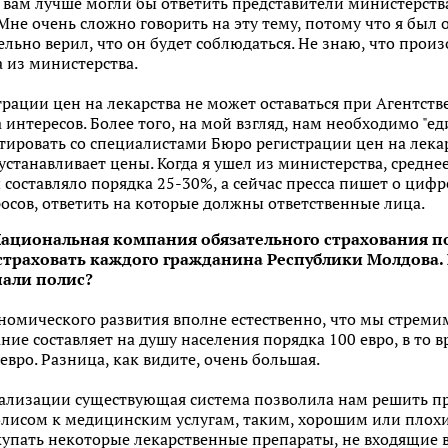
 вам лучше могли бы ответить представители министерств
 Мне очень сложно говорить на эту тему, потому что я бы
ельно верил, что он будет соблюдаться. Не знаю, что произо
 из министерства.
трации цен на лекарства не может оставаться при Агентств
нтересов. Более того, на мой взгляд, нам необходимо "е
ировать со специалистами Бюро регистрации цен на лекар
устанавливает цены. Когда я ушел из министерства, средне
составляло порядка 25-30%, а сейчас пресса пишет о цифр
осов, ответить на которые должны ответственные лица.
Национальная компания обязательного страхования
по
страховать каждого гражданина Республики Молдова.
пали полис?
номического развития вполне естественно, что мы стремимс
ние составляет на душу населения порядка 100 евро, в то в
евро. Разница, как видите, очень большая.
реализации существующая система позволила нам решить п
лисом к медицинским услугам, таким, хорошим или плохим
ать некоторые лекарственные препараты, не входящие в П