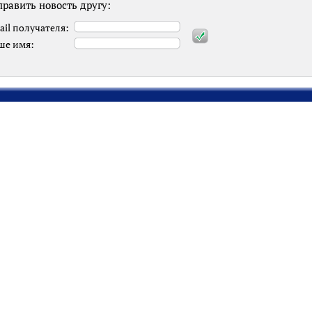
равить новость другу:
ail получателя:
ше имя: