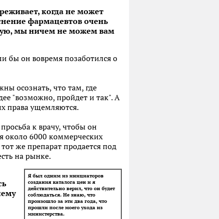
ереживает, когда не может
яснение фармацевтов очень
овую, мы ничем не можем вам
ли бы он вовремя позаботился о
ны осознать, что там, где
дее "возможно, пройдет и так". А
их права ущемляются.
просьба к врачу, чтобы он
ся около 6000 коммерческих
 тот же препарат продается под
сть на рынке.
Я был одним из инициаторов
сь
создания каталога цен и я
действительно верил, что он будет
чему
соблюдаться. Не знаю, что
произошло за эти два года, что
прошли после моего ухода из
министерства.