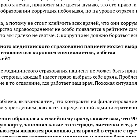
орого я лечил, приносит мне цветы, думаю, это его право, и
образовании коррупция небольшая, но на уровне отрасли 
а, а потому не стоит клеймить всех врачей, что они коррум
рство здравоохранения не особо появляется в рейтинге с
что мы далеко не святые. С коррупцией должно бороться вс
льного медицинского страхования пациент
может выбр
считающегося хорошим специалистом, избегая
жей?
ме медицинского страхования пациент не может быть прин
й стороны, каждый имеет право выбрать себе врача. Пробл
е в то отделение, где работает ваш врач. Похожая ситуация
облема, вызванная тем, что контракты на финансировани
м учреждением, касаются определенной административно
жизни обращался к семейному врачу, скажет вам, что 
ю карту, заполнял какие-то тетради, листочки и т.д. 
ьютеры являются роскошью для врачей в стране с пр
отсутствует электронная медицина и единая база дан