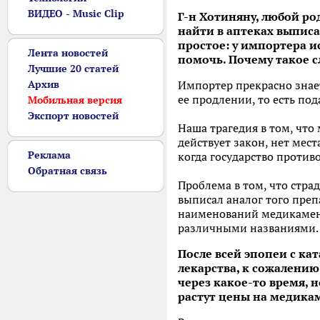
ВИДЕО - Music Clip
Г-н Хотиняну, любой ро
найти в аптеках выпис
простое: у импортера и
Лента новостей
помочь. Почему такое с
Лучшие 20 статей
Архив
Импортер прекрасно знает
ее продлении, то есть по
Мобильная версия
Экспорт новостей
Наша трагедия в том, что
действует закон, нет мест
Реклама
когда государство против
Обратная связь
Проблема в том, что стра
выписал аналог того преп
наименований медикаменто
различными названиями. В
После всей эпопеи с ка
лекарства, к сожалению
через какое-то время, 
растут цены на медика