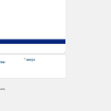
вверх
сти
·
ьна.