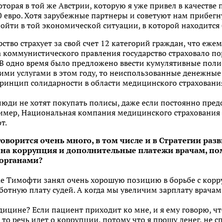
торая в той же Австрии, которую я уже привел в качестве 
0 евро. Хотя зарубежные партнеры и советуют нам прибег
пойти в той экономической ситуации, в которой находитс
ство страхует за свой счет 12 категорий граждан, что еже
на коммунистического правления государство страховало по
 В одно время было предложено ввести кумулятивные полисы
ми услугами в этом году, то неиспользованные денежные 
принцип солидарности в области медицинского страхования
 люди не хотят покупать полисы, даже если постоянно пред
ример, Национальная компания медицинского страхования 
т.
оворится очень много, в том числе и в Стратегии разв
ена коррупция и дополнительные платежи врачам, п
органами?
е Тимофти занял очень хорошую позицию в борьбе с корру
отную плату судей. А когда мы увеличим зарплату врачам
дицине? Если пациент приходит ко мне, и я ему говорю, ч
, то речь идет о коррупции, потому что я прошу денег, не с