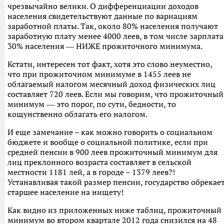
чрезвычайно велики. О дифференциации доходов
населения свидетельствуют данные по вариациям
заработной платы. Так, около 80% населения получают
заработную плату менее 4000 леев, в том числе зарплата
30% населения ― НИЖЕ прожиточного минимума.
Кстати, интересен тот факт, хотя это слово неуместно,
что при прожиточном минимуме в 1455 леев не
облагаемый налогом месячный доход физических лиц
составляет 720 леев. Если мы говорим, что прожиточный
минимум ― это порог, по сути, бедности, то
кощунственно облагать его налогом.
И еще замечание – как можно говорить о социальном
бюджете и вообще о социальной политике, если при
средней пенсии в 900 леев прожиточный минимум для
лиц преклонного возраста составляет в сельской
местности 1181 лей, а в городе – 1379 леев?!
Устанавливая такой размер пенсии, государство обрекае
старшее население на нищету!
Как видно из приложенных ниже таблиц, прожиточный
минимум во втором квартале 2012 года снизился на 48