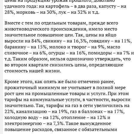
цены на продукцию урожая прошлого, довольно
удачного года: на картофель – в два раза, капусту – на
28%, морковь – на 30%, лук – на 32% и т.д.
Вместе с тем по отдельным товарам, прежде всего
животноводческого происхождения, имело место
значительное повышение цен. Так, цены на яйцо
выросли на 84%, свинину – на 16,3%, говядину – на 11%,
баранину – на 15%, молоко и творог – на 9%, масло
сливочное – на 6%, огурцы – на 16%, помидоры – на 7% и
т.д. Таким образом, нельзя однозначно утверждать, что
во втором квартале снизились цены, определяющие
стоимость нашей жизни.
Кроме этого, как опять же было отмечено ранее,
прожиточный минимум не учитывает в полной мере
рост цен на промышленные товары и услуги. При этом
тарифы на коммунальные услуги, в частности, выросли
значительно. Так, тарифы на газ в сети увеличились на
22%, канализацию – на 19%, газ в баллонах – на 17%,
холодную воду – на 12%, отопление – на 12% и
электроэнергию – на 7,3%. Такое вынужденное
повышение расходов, связанное с обязательными