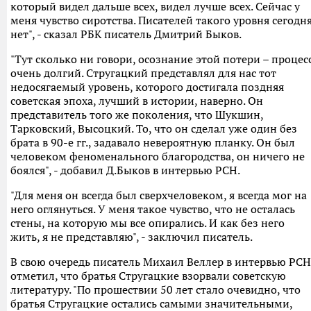
который видел дальше всех, видел лучше всех. Сейчас у
меня чувство сиротства. Писателей такого уровня сегодн
нет", - сказал РБК писатель Дмитрий Быков.
"Тут сколько ни говори, осознание этой потери – процес
очень долгий. Стругацкий представлял для нас тот
недосягаемый уровень, которого достигала поздняя
советская эпоха, лучший в истории, наверно. Он
представитель того же поколения, что Шукшин,
Тарковский, Высоцкий. То, что он сделал уже один без
брата в 90-е гг., задавало невероятную планку. Он был
человеком феноменального благородства, он ничего не
боялся", - добавил Д.Быков в интервью РСН.
"Для меня он всегда был сверхчеловеком, я всегда мог на
него оглянуться. У меня такое чувство, что не осталась
стены, на которую мы все опирались. И как без него
жить, я не представляю", - заключил писатель.
В свою очередь писатель Михаил Веллер в интервью РСН
отметил, что братья Стругацкие взорвали советскую
литературу. "По прошествии 50 лет стало очевидно, что
братья Стругацкие остались самыми значительными,