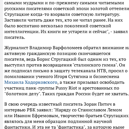
самыми мудрыми и по-прежнему самыми читаемыми
русскими писателями советской эпохи золотой оттепели
Стругацкие когда-то взорвали советскую литературу.
Заставили читать даже тех, кто не читал ранее. На них
было воспитано несколько поколений советской
интеллигенции. Их книги не устарели и сейчас", - заявил
писатель.
Журналист Владимир Варфоломеев обратил внимание н
активную гражданскую позицию скончавшегося
писателя, ведь Борис Стругацкий был одним из тех, кто
выступил против возвращения "сталинского гимна". Он
же подписал письмо в защиту телеканала НТВ, просил о
помиловании ученого Игоря Сутягина и бизнесмена
Михаила Ходорковского
, а также призывал освободить
участниц панк-группы Pussy Riot и арестованных по
"болотном делу". Таких граждан России будет не хватать.
В свою очередь известный писатель Зоран Питич в
интервью РБК заявил: "Наряду со Станиславом Лемом
или Иваном Ефремовым, творчество братьев Стругацких
являлось для меня образцом подлинной научной
фантастики. И эта не та "фантастика", за которую ныне