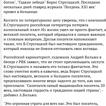
богом", "Гадкие лебеди" Борис Стругацкий. Последние
несколько дней главред журнала "Полдень. XXI век"
провел в больнице.
Коллеги по литературному цеху уверены, что с кончино
Б.Стругацкого российская литература потеряла
колоссальный пласт. Из жизни ушел не просто фантаст, а
великий писатель, который обращался к самым важным
и сложным вопросам. Друзья писателя напоминают
также, что Б.Стругацкий был настоящим гражданином,
который никогда не боялся отстаивать свои взгляды.
Российский карикатурист, художник Андрей Бильжо в
беседе с РБК заявил, что не стоит преуменьшать заслуги
Б.Стругацкого и называть его только фантастом. Это
слово уместно взять в кавычки, ведь Борис Стругацкий
был настоящим, великим и большим писателем,
предсказавшим многие вещи задолго до того, как они
произошли. "Скончался самый выдающийся писатель 20
века, настоящая гордость и гражданин нашей страны", -
добавил А.Бильжо.
"Это огромная утрата для всех нас. Это был писатель,