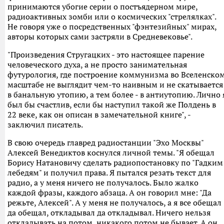
принимаются убогие серии о постъядерном мире,
радиоактивных зомби или о космических "стрелялках".
Не говоря уже о посредственных "фэнтезийных" мирах,
авторы которых сами застряли в Средневековье".
"Произведения Стругацких - это настоящее парение
человеческого духа, а не просто занимательная
футурология, где построение коммунизма во Вселенско
масштабе не выглядит чем-то наивным и не скатывается
в банальную утопию, а тем более - в антиутопию. Лично 
был бы счастлив, если бы наступил такой же Полдень в
22 веке, как он описан в замечательной книге", -
заключил писатель.
В свою очередь главред радиостанции "Эхо Москвы"
Алексей Венедиктов коснулся личной темы. "Я обещал
Борису Натановичу сделать радиопостановку по "Гадким
лебедям" и получил права. Я пытался резать текст для
радио, а у меня ничего не получалось. Было жалко
каждой фразы, каждого абзаца. А он говорил мне: "Да
режьте, Алексей". А у меня не получалось, а я все обещал
да обещал, откладывал да откладывал. Ничего нельзя
откладывать на потом, никакого потом не бывает. А он