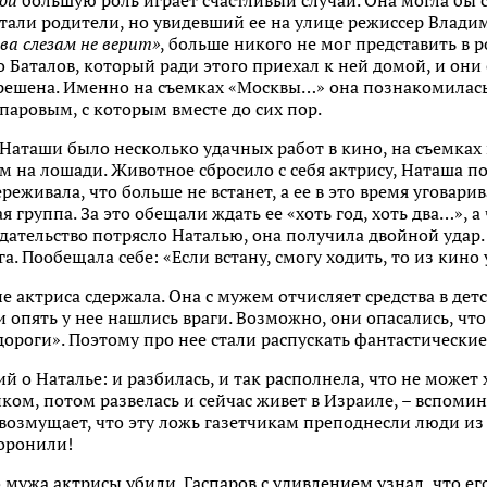
вой
большую роль играет счастливый случай. Она могла бы
чтали родители, но увидевший ее на улице режиссер Влад
ва слезам не верит»
, больше никого не мог представить в 
 Баталов, который ради этого приехал к ней домой, и они 
решена. Именно на съемках «Москвы…» она познакомилась
аровым, с которым вместе до сих пор.
 Наташи было несколько удачных работ в кино, на съемка
м на лошади. Животное сбросило с себя актрису, Наташа п
реживала, что больше не встанет, а ее в это время уговари
 группа. За это обещали ждать ее «хоть год, хоть два…», а 
едательство потрясло Наталью, она получила двойной удар.
ога. Пообещала себе: «Если встану, смогу ходить, то из кин
е актриса сдержала. Она с мужем отчисляет средства в дет
опять у нее нашлись враги. Возможно, они опасались, что
дороги». Поэтому про нее стали распускать фантастические
й о Наталье: и разбилась, и так располнела, что не может
нком, потом развелась и сейчас живет в Израиле, – вспоми
 возмущает, что эту ложь газетчикам преподнесли люди и
оронили!
то мужа актрисы убили. Гаспаров с удивлением узнал, что е