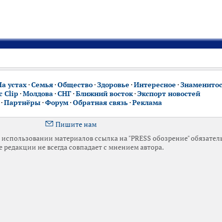
На устах
·
Семья
·
Общество
·
Здоровье
·
Интересное
·
Знаменито
 Clip
·
Молдова
·
СНГ
·
Ближний восток
·
Экспорт новостей
·
Партнёры
·
Форум
·
Обратная связь
·
Реклама
Пишите нам
использовании материалов ссылка на "PRESS обозрение" обязател
 редакции не всегда совпадает с мнением автора.