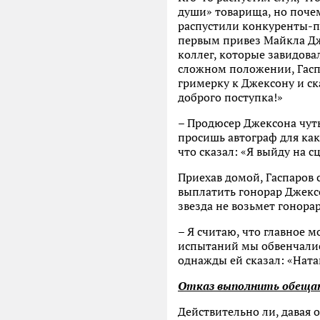
души» товарища, но почем
распустили конкуренты-пр
первым привез Майкла Дж
коллег, которые завидовал
сложном положении, Гаспа
гримерку к Джексону и ск
доброго поступка!»
– Продюсер Джексона чуть
просишь автограф для как
что сказал: «Я выйду на с
Приехав домой, Гаспаров 
выплатить гонорар Джексо
звезда не возьмет гонорар
– Я считаю, что главное м
испытаний мы обвенчались
однажды ей сказал: «Ната
Отказ выполнить обещан
Действительно ли, давая 