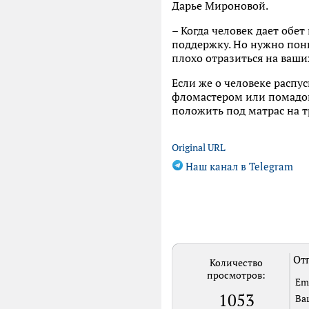
Дарье Мироновой.
– Когда человек дает обе
поддержку. Но нужно пони
плохо отразиться на ваш
Если же о человеке распу
фломастером или помадой
положить под матрас на тр
Original URL
Наш канал в Telegram
Отп
Количество
просмотров:
Em
1053
Ва