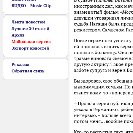
В судьбе
Натальи Вавило
ВИДЕО - Music Clip
иностранных дел, как ме
знаменитый фильм
«Моск
девушки уговаривал лично
Лента новостей
судьба Наташи была пред
Лучшие 20 статей
режиссером Самвелом Гасп
Архив
После огромного успеха у
Мобильная версия
ей пришлось ездить верхо
Экспорт новостей
попала в больницу. Она пе
травме виновата съемочная
другую актрису. Такое пр
Реклама
заботе супруга и вере в Б
Обратная связь
Выздоровев, свое обещани
малоимущим семьям. Но и 
станет кому-то «поперек 
– Прошла серия публикаци
уехала в Германию с ребе
интервью. – Больше всего
потом меня… вообще пох
Кто-то распустил слух, ч