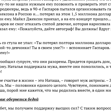
у-то не нашли нужным ему позвонить и проверить этот сл
одюсеры, ведь в 90-е Гаспаров пытался организовывать г
ексона в Россию и… потерял на этом 1,5 миллиона доллар
и ему. Майкл Джексон приехал, а на его концерт пришло... 
ров не смог отказать слепой девочке, которая нарисовала
азал ему: «Пожалуйста, дайте автограф! Вы должны! Вдруг 
 со стула не упал: «Ты потерял полтора миллиона долларо
ой-то девчонки! Ты в своем уме?!» – вспоминает Гаспаров.
цену!»
сообщил супруге, что они разорены. Придется продать дом
ну. Наталья поддержала мужа, вместе они помолились, и т
!
ое счастье в жизни – это Наташа, – говорит муж актрисы. –
. Мы – половинки единого целого. Чувствуем, понимаем др
ша, порой мне кажется, что мы родились вместе, в один ми
ие обернется бедой
обет, мы получаем поддержку высших сил? С таким вопрос