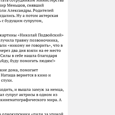
 стать сотрудником Министерства
имир Меньшов, снявший
роли Александры. Родителей
сдались. Ну а потом актерская
 с будущим супругом,
х картины «Николай Подвойский»
олучила травму позвоночника,
вали «никому не говорить», что в
через два дня взяли на ее место
 Силы в себе нашла благодаря
о уйду, буду помогать людям!»
ские дома, помогает
 Наташа вернется в кино и
 слухи.
 ходить, и вышла замуж за немца,
нал супруг актрисы в одном из
з кинематографического мира. А
го однокурсники «пили за упокой