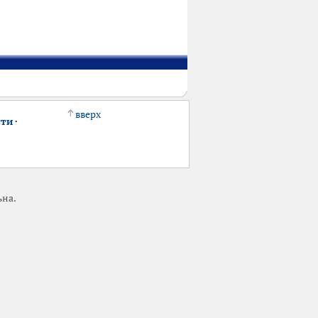
вверх
сти
·
ьна.