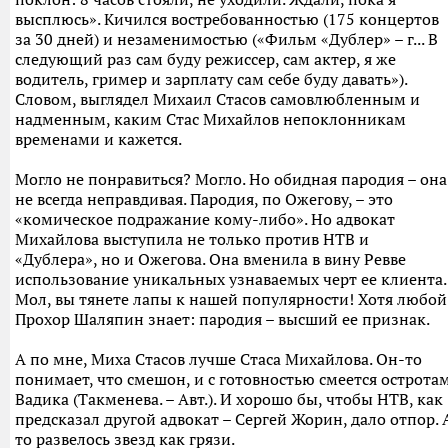
высплюсь». Кичился востребованностью (175 концертов
за 30 дней) и незаменимостью («Фильм «Дублер» – г... В
следующий раз сам буду режиссер, сам актер, я же
водитель, гример и зарплату сам себе буду давать»).
Словом, выглядел Михаил Стасов самовлюбленным и
надменным, каким Стас Михайлов непоклонникам
временами и кажется.
Могло не понравиться? Могло. Но обидная пародия – она
не всегда неправдивая. Пародия, по Ожегову, – это
«комическое подражание кому-либо». Но адвокат
Михайлова выступила не только против НТВ и
«Дублера», но и Ожегова. Она вменила в вину Ревве
использование уникальных узнаваемых черт ее клиента.
Мол, вы тянете лапы к нашей популярности! Хотя любой
Прохор Шаляпин знает: пародия – высший ее признак.
А по мне, Миха Стасов лучше Стаса Михайлова. Он-то
понимает, что смешон, и с готовностью смеется острота
Вадика (Такменева. – Авт.). И хорошо бы, чтобы НТВ, как
предсказал другой адвокат – Сергей Жорин, дало отпор. 
то развелось звезд как грязи.