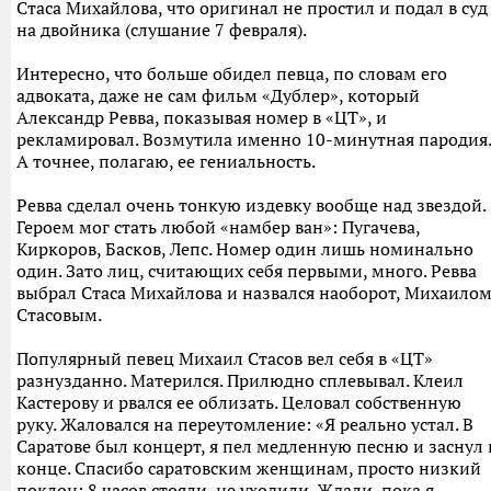
Стаса Михайлова, что оригинал не простил и подал в суд
на двойника (слушание 7 февраля).
Интересно, что больше обидел певца, по словам его
адвоката, даже не сам фильм «Дублер», который
Александр Ревва, показывая номер в «ЦТ», и
рекламировал. Возмутила именно 10-минутная пародия.
А точнее, полагаю, ее гениальность.
Ревва сделал очень тонкую издевку вообще над звездой.
Героем мог стать любой «намбер ван»: Пугачева,
Киркоров, Басков, Лепс. Номер один лишь номинально
один. Зато лиц, считающих себя первыми, много. Ревва
выбрал Стаса Михайлова и назвался наоборот, Михаило
Стасовым.
Популярный певец Михаил Стасов вел себя в «ЦТ»
разнузданно. Матерился. Прилюдно сплевывал. Клеил
Кастерову и рвался ее облизать. Целовал собственную
руку. Жаловался на переутомление: «Я реально устал. В
Саратове был концерт, я пел медленную песню и заснул 
конце. Спасибо саратовским женщинам, просто низкий
поклон: 8 часов стояли, не уходили. Ждали, пока я