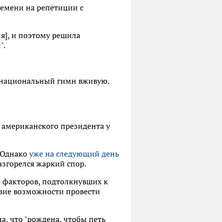
времени на репетиции с
ия], и поэтому решила
".
 национальный гимн вживую.
американского президента у
. Однако
уже на следующий день
разгорелся жаркий спор.
о факторов, подтолкнувших к
твие возможности провести
а, что "рождена, чтобы петь