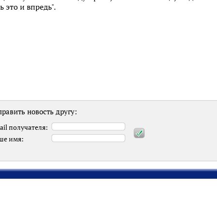
 это и впредь".
равить новость другу:
ail получателя:
ше имя: