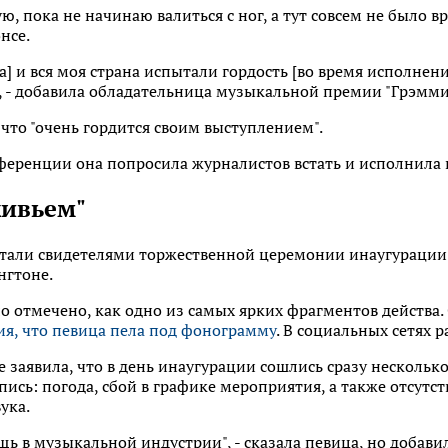
ую, пока не начинаю валиться с ног, а тут совсем не было 
нсе.
а] и вся моя страна испытали гордость [во время исполнен
, - добавила обладательница музыкальной премии "Грэмми
 что "очень гордится своим выступлением".
ференции она попросила журналистов встать и исполнила
живьем"
али свидетелями торжественной церемонии инаугурации 
нгтоне.
о отмечено, как одно из самых ярких фрагментов действа
я, что певица пела под фонограмму
. В социальных сетях 
е заявила, что в день инаугурации сошлись сразу нескольк
ись: погода, сбой в графике мероприятия, а также отсутс
ука.
щь в музыкальной индустрии", - сказала певица, но добавил