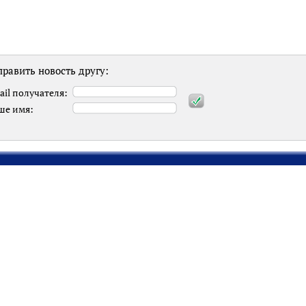
равить новость другу:
ail получателя:
ше имя: