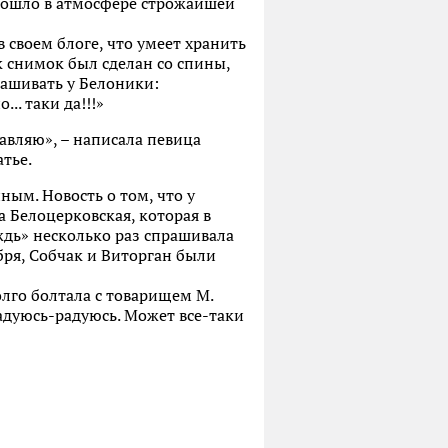
прошло в атмосфере строжайшей
 своем блоге, что умеет хранить
к снимок был сделан со спины,
рашивать у Белоники:
.. таки да!!!»
авляю», – написала певица
тье.
ым. Новость о том, что у
а Белоцерковская, которая в
дь» несколько раз спрашивала
бря, Собчак и Виторган были
олго болтала с товарищем М.
радуюсь-радуюсь. Может все-таки