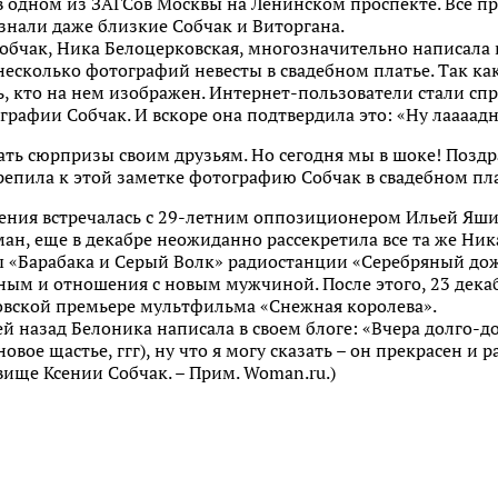
 в одном из ЗАГСов Москвы на Ленинском проспекте. Все 
 знали даже близкие Собчак и Виторгана.
обчак, Ника Белоцерковская, многозначительно написала в
несколько фотографий невесты в свадебном платье. Так ка
ь, кто на нем изображен. Интернет-пользователи стали сп
рафии Собчак. И вскоре она подтвердила это: «Ну лаааадно.
ать сюрпризы своим друзьям. Но сегодня мы в шоке! Поздр
крепила к этой заметке фотографию Собчак в свадебном пла
ения встречалась с 29-летним оппозиционером Ильей Яшин
ан, еще в декабре неожиданно рассекретила все та же Ник
«Барабака и Серый Волк» радиостанции «Серебряный дож
ным и отношения с новым мужчиной. После этого, 23 дека
овской премьере мультфильма «Снежная королева».
ей назад Белоника написала в своем блоге: «Вчера долго-д
вое щастье, ггг), ну что я могу сказать – он прекрасен и 
вище Ксении Собчак. – Прим. Woman.ru.)