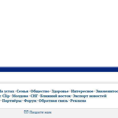
На устах
·
Семья
·
Общество
·
Здоровье
·
Интересное
·
Знаменито
 Clip
·
Молдова
·
СНГ
·
Ближний восток
·
Экспорт новостей
·
Партнёры
·
Форум
·
Обратная связь
·
Реклама
Пишите нам