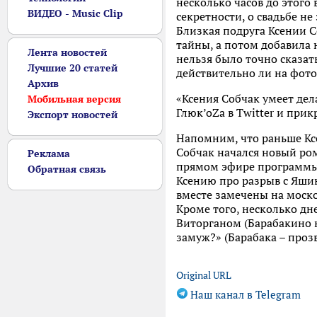
несколько часов до этого
ВИДЕО - Music Clip
секретности, о свадьбе не
Близкая подруга Ксении С
тайны, а потом добавила 
Лента новостей
нельзя было точно сказат
Лучшие 20 статей
действительно ли на фотог
Архив
«Ксения Собчак умеет дел
Мобильная версия
Глюк’оZа в Twitter и при
Экспорт новостей
Напомним, что раньше Кс
Собчак начался новый ром
Реклама
прямом эфире программы 
Обратная связь
Ксению про разрыв с Яши
вместе замечены на моск
Кроме того, несколько дн
Виторганом (Барабакино но
замуж?» (Барабака – проз
Original URL
Наш канал в Telegram