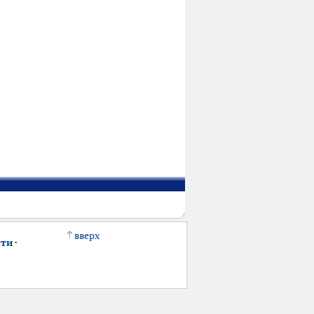
вверх
сти
·