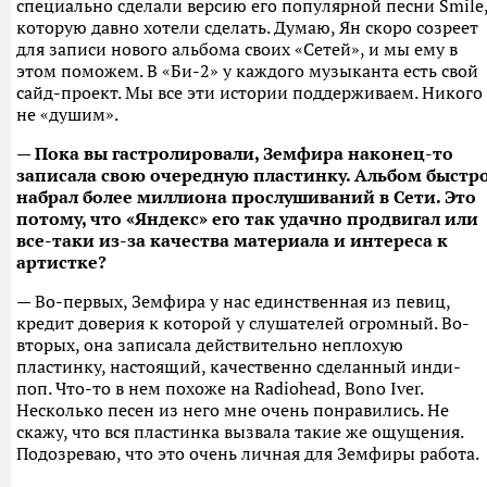
специально сделали версию его популярной песни Smile
которую давно хотели сделать. Думаю, Ян скоро созреет
для записи нового альбома своих «Сетей», и мы ему в
этом поможем. В «Би-2» у каждого музыканта есть свой
сайд-проект. Мы все эти истории поддерживаем. Никого
не «душим».
— Пока вы гастролировали, Земфира наконец-то
записала свою очередную пластинку. Альбом быстр
набрал более миллиона прослушиваний в Сети. Это
потому, что «Яндекс» его так удачно продвигал или
все-таки из-за качества материала и интереса к
артистке?
— Во-первых, Земфира у нас единственная из певиц,
кредит доверия к которой у слушателей огромный. Во-
вторых, она записала действительно неплохую
пластинку, настоящий, качественно сделанный инди-
поп. Что-то в нем похоже на Radiohead, Bono Iver.
Несколько песен из него мне очень понравились. Не
скажу, что вся пластинка вызвала такие же ощущения.
Подозреваю, что это очень личная для Земфиры работа.