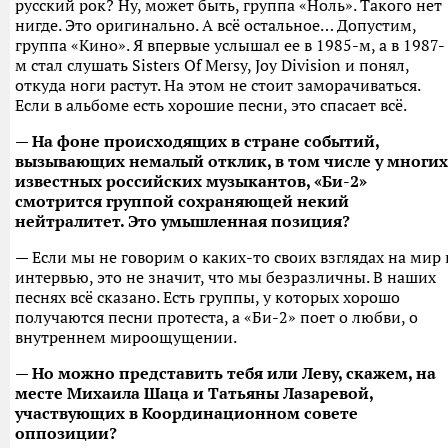
русский рок? Ну, может быть, группа «Ноль». Такого нет
нигде. Это оригинально. А всё остальное… Допустим,
группа «Кино». Я впервые услышал ее в 1985-м, а в 1987-
м стал слушать Sisters Of Mersy, Joy Division и понял,
откуда ноги растут. На этом не стоит заморачиваться.
Если в альбоме есть хорошие песни, это спасает всё.
— На фоне происходящих в стране событий,
вызывающих немалый отклик, в том числе у многих
известных российских музыкантов, «Би-2»
смотрится группой сохраняющей некий
нейтралитет. Это умышленная позиция?
— Если мы не говорим о каких-то своих взглядах на мир 
интервью, это не значит, что мы безразличны. В наших
песнях всё сказано. Есть группы, у которых хорошо
получаются песни протеста, а «Би-2» поет о любви, о
внутреннем мироощущении.
— Но можно представить тебя или Леву, скажем, на
месте Михаила Шаца и Татьяны Лазаревой,
участвующих в Координационном совете
оппозиции?