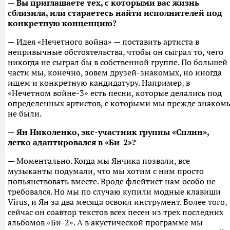
— Вы приглашаете тех, с которыми вас жизнь
сблизила, или стараетесь найти исполнителей под
конкретную концепцию?
— Идея «Нечетного война» — поставить артиста в
непривычные обстоятельства, чтобы он сыграл то, чего
никогда не сыграл бы в собственной группе. По большей
части мы, конечно, зовем друзей-знакомых, но иногда
ищем и конкретную кандидатуру. Например, в
«Нечетном войне-3» есть песни, которые делались под
определенных артистов, с которыми мы прежде знаком
не были.
— Ян Николенко, экс-участник группы «Сплин»,
легко адаптировался в «Би-2»?
— Моментально. Когда мы Янчика позвали, все
музыканты подумали, что мы хотим с ним просто
попьянствовать вместе. Вроде флейтист нам особо не
требовался. Но мы по случаю купили модные клавиши
Virus, и Ян за два месяца освоил инструмент. Более того,
сейчас он соавтор текстов всех песен из трех последних
альбомов «Би-2». А в акустической программе мы