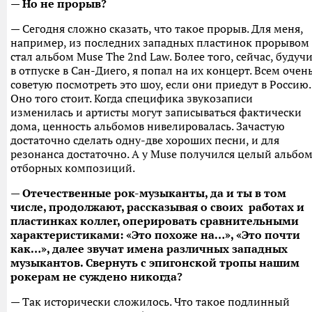
— Но не прорыв?
— Сегодня сложно сказать, что такое прорыв. Для меня,
например, из последних западных пластинок прорывом
стал альбом Muse
The 2nd Law. Более того, сейчас, будуч
в отпуске в Сан-Диего, я попал на их концерт. Всем очен
советую посмотреть это шоу, если они приедут в Россию.
Оно того стоит. Когда специфика звукозаписи
изменилась и артисты могут записываться фактически
дома, ценность альбомов нивелировалась. Зачастую
достаточно сделать одну-две хороших песни, и для
резонанса достаточно. А у Muse получился целый альбо
отборных композиций.
— Отечественные рок-музыканты, да и ты в том
числе, продолжают, рассказывая о своих работах и
пластинках коллег, оперировать сравнительными
характеристиками: «Это похоже на…», «Это почти
как…», далее звучат имена различных западных
музыкантов. Свернуть с эпигонской тропы нашим
рокерам не суждено никогда?
— Так исторически сложилось. Что такое подлинный