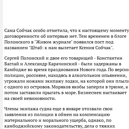
Сама Собчак особо отметила, что к настоящему моменту
договоренности об интервью нет. Тем временем в блоге
Полонского в "Живом журнале" появился пост под
названием "Штаб: к нам вылетает Ксения Собчак".
Сергей Полонский и двое его товарищей - Константин
Баглай и Александр Карачинский - были задержаны в
Камбодже во время празднования Нового года. По верси
полиции, россияне, находясь в алкогольном опьянении,
угрожали ножами экипажу лодки, на которой они плыл
с одного из островов. Моряков якобы заперли в трюме, а
потом заставили прыгать в море. Бизнесмен настаивает
на своей невиновности.
Члены экипажа судна еще в январе отозвали свои
заявления из полиции в обмен на компенсацию
материального и морального ущерба, однако, по
камбоджийскому законодательству, дела о тяжких