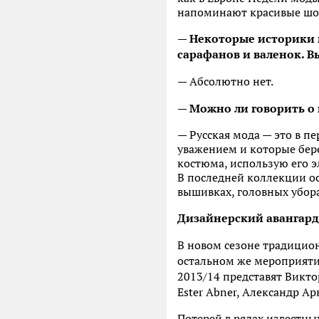
напоминают красивые шо
— Некоторые историки м
сарафанов и валенок. В
— Абсолютно нет.
— Можно ли говорить о 
— Русская мода — это в п
уважением и которые бере
костюма, использую его э
В последней коллекции о
вышивках, головных убора
Дизайнерский авангард 
В новом сезоне традицион
остальном же мероприятие
2013/14 представят Викто
Ester Abner, Александр А
Потерей в рядах известн