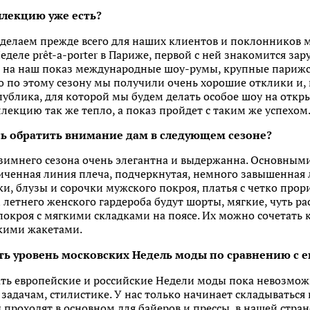
ллекцию уже есть?
елаем прежде всего для наших клиентов и поклонников ма
деле prêt-a-porter в Париже, первой с ней знакомится за
на наш показ международные шоу-румы, крупные парижски
что по этому сезону мы получили очень хорошие отклики и,
публика, для которой мы будем делать особое шоу на отк
екцию так же тепло, а показ пройдет с таким же успехом
сь обратить внимание дам в следующем сезоне?
зимнего сезона очень элегантна и выдержанна. Основными
личенная линия плеча, подчеркнутая, немного завышенная 
и, блузы и сорочки мужского покроя, платья с четко про
летнего женского гардероба будут шорты, мягкие, чуть р
окроя с мягкими складками на поясе. Их можно сочетать
ткими жакетами.
ть уровень московских Недель моды по сравнению с 
ать европейские и российские Недели моды пока невозможн
задачам, стилистике. У нас только начинает складываться к
 проходят в основном для байеров и прессы, в нашей стр