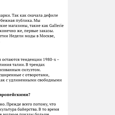
рки. Так как сначала дефиле
рубежная публика. Мы
е магазины, такие как Gallerie
 конечно же, первые заказы.
рытии Недели моды в Москве,
.
 остаются тенденции 1980-х –
линия талии. В трендах
рисованным силуэтом.
асширенные с отворотами,
 как с удлиненными свободными
европейскими?
о. Прежде всего потому, что
ультура байерства. В то время
ане модные показы больше