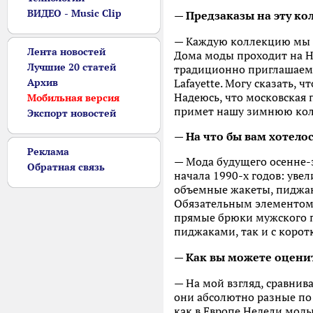
ВИДЕО - Music Clip
— Предзаказы на эту ко
— Каждую коллекцию мы д
Лента новостей
Дома моды проходит на Не
Лучшие 20 статей
традиционно приглашаем 
Архив
Lafayette. Могу сказать, 
Надеюсь, что московская 
Мобильная версия
примет нашу зимнюю колл
Экспорт новостей
— На что бы вам хотело
Реклама
— Мода будущего осенне-
Обратная связь
начала 1990-х годов: уве
объемные жакеты, пиджак
Обязательным элементом 
прямые брюки мужского п
пиджаками, так и с коро
— Как вы можете оцени
— На мой взгляд, сравнив
они абсолютно разные по 
как в Европе Недели моды