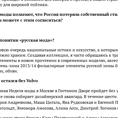
у для широкой публики.
оды полагают, что Россия потеряла собственный стиль
ы можете с этим согласиться?
понятии «русская мода»?
ервую очередь национальные истоки и искусство, к которы
жно храним. Создавая коллекции, я часто обращаюсь к тр
лементы в новом прочтении в современных моделях, аксес
сень-зима 2013/14 фольклорные элементы русской зимы б
х, обуви.
остался без Volvo
ная Неделя моды в Москве в Гостином Дворе пройдет без 
 снова собирает дизайнерский авангард. В течение шести
рия Андреянова, Маша Цигаль, Яна Рудковская и Евгений 
рнгольдт, Элеонора Амосова, Алина Асси, Дмитрий Логинов 
ых имен стали бренды Киры Пластининой и Алены Ахмадулл