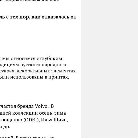
 с тех пор, как отказалась от
м мы относимся с глубоким
адициям русского народного
суарах, декоративных элементах.
ыли использованы в принтах,
участия бренда Volvo.
В
 дней коллекции осень-зима
Плющенко (ODRI), Илья Шиян,
и др.
иной. В этом году г-жа