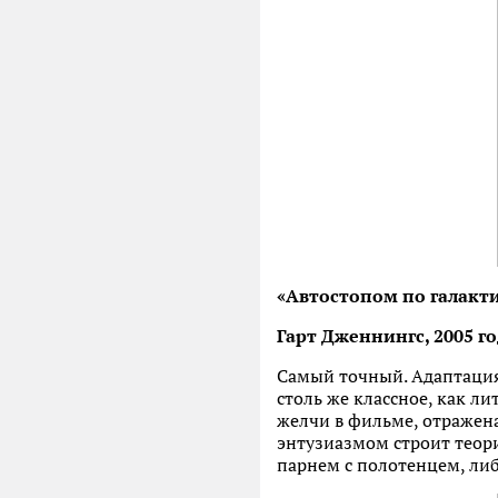
«Автостопом по галакт
Гарт Дженнингс, 2005 г
Самый точный. Адаптация 
столь же классное, как л
желчи в фильме, отражена
энтузиазмом строит теори
парнем с полотенцем, ли