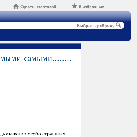
Сделать стартовой
В избранные
Выбрать рубрику
амыми-самыми........
ридумывании особо страшных