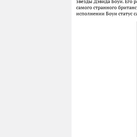
звезды Дэвида Боуи. Его 
самого странного британс
исполнении Боуи статус с