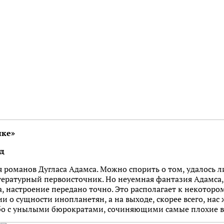
ике»
од
романов Дугласа Адамса. Можно спорить о том, удалось л
итературный первоисточник. Но неуемная фантазия Адамса,
, настроение передано точно. Это располагает к некоторо
и о сущности инопланетян, а на выходе, скорее всего, нас 
бо с унылыми бюрократами, сочиняющими самые плохие в