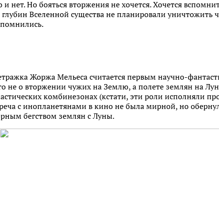
 и нет. Но бояться вторжения не хочется. Хочется вспомни
глубин Вселенной существа не планировали уничтожить че
апомнились.
тражка Жоржа Мельеса считается первым научно-фантас
то не о вторжении чужих на Землю, а полете землян на Лу
астических комбинезонах (кстати, эти роли исполняли пр
треча с инопланетянами в кино не была мирной, но оберн
орным бегством землян с Луны.