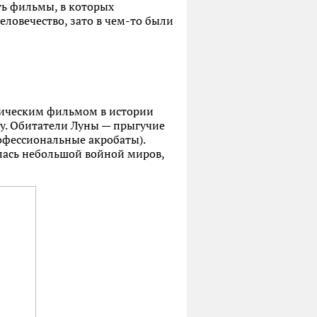
ть фильмы, в которых
ловечество, зато в чем-то были
тическим фильмом в истории
ну. Обитатели Луны — прыгучие
офессиональные акробаты).
улась небольшой войной миров,