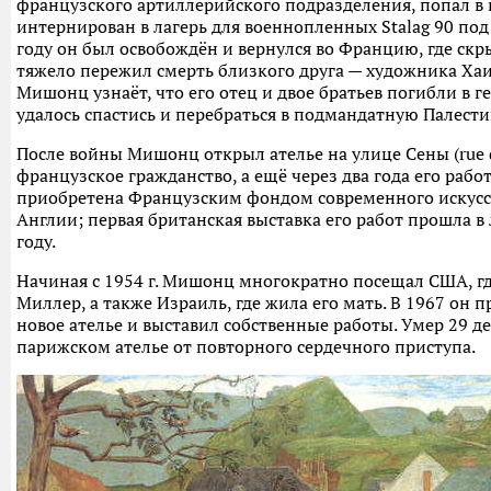
французского артиллерийского подразделения, попал в п
интернирован в лагерь для военнопленных Stalag 90 под
году он был освобождён и вернулся во Францию, где скры
тяжело пережил смерть близкого друга — художника Ха
Мишонц узнаёт, что его отец и двое братьев погибли в г
удалось спастись и перебраться в подмандатную Палести
После войны Мишонц открыл ателье на улице Сены (rue d
французское гражданство, а ещё через два года его рабо
приобретена Французским фондом современного искусст
Англии; первая британская выставка его работ прошла в 
году.
Начиная с 1954 г. Мишонц многократно посещал США, гд
Миллер, а также Израиль, где жила его мать. В 1967 он п
новое ателье и выставил собственные работы. Умер 29 де
парижском ателье от повторного сердечного приступа.