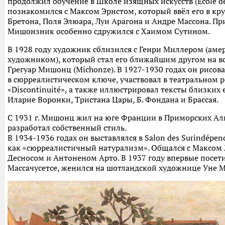
продолжил обучение в Школе изящных искусств (École des
познакомился с Максом Эрнстом, который ввёл его в кр
Бретона, Поля Элюара, Луи Арагона и Андре Массона. Пр
Мишонзник особенно сдружился с Хаимом Сутином.
В 1928 году художник сблизился с Генри Миллером (ам
художникoм), который стал его ближайшим другом на в
Грегуар Мишонц (Michonze). В 1927-1930 годах он рисо
в сюрреалистическом ключе, участвовал в театральном ре
«Discontinuité», а также иллюстрировал тексты близких
Иларие Воронки, Тристана Цары, Б. Фондана и Брассая.
С 1931 г. Мишонц жил на юге Франции в Приморских Аль
разработал собственный стиль.
В 1934-1936 годах он выставлялся в Salon des Surindépen
как «сюрреалистичный натурализм». Общался с Максом
Десносом и Антоненом Арто. В 1937 году впервые посет
Массачусетсе, женился на шотландской художнице Уне М