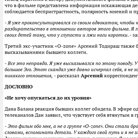
что в фильме представлена информация искажающая дей
соблюдается беспристрастность, полярность мнений и пр
-
Я уже проконсультировался со своим адвокатом, чтобы 
разбирательство в отношении авторов этого фильма. Я л
своих детей тому, что у глупости и лжи ноги коротки
. - з
Третий экс-участник «O-zone» Арсений Тодираш также
высказываниями бывшего коллеги.
-
Все это неправда. Я уже высказывался по этому поводу. У
большое Эго. Этот скандал уже давно исчерпал себя, я не 
никакого отношения,
- рассказал
Арсений
корреспондент
ДОСЛОВНО
«Не хочу опускаться до их уровня»
Дана Балана реакция бывших коллег обидела. В эфире о
телеканалов Дан заявил, что чувствует себя втянутым в 
-
Это фильм обо мне, а не о группе «O-zone». Они стали б
словами, вспоминать детали. У каждого свой путь и я не зл