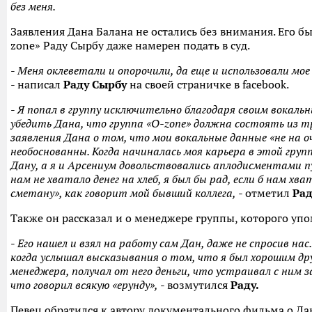
без меня.
Заявления Дана Балана не остались без внимания. Его б
zone» Раду Сырбу даже намерен подать в суд.
-
Меня оклеветали и опорочили, да еще и использовали мое
- написал
Раду Сырбу
на своей страничке в facebook.
-
Я попал в группу исключительно благодаря своим вокаль
убедить Дана, что группа «O-zone» должна состоять из тр
заявления Дана о том, что мои вокальные данные «не на о
необоснованны. Когда начиналась моя карьера в этой групп
Дану, а я и Арсениум довольствовались аплодисментами п
нам не хватало денег на хлеб, я был бы рад, если б нам хв
сметану», как говорит мой бывший коллега,
- отметил
Рад
Также он рассказал и о менеджере группы, которого уп
-
Его нашел и взял на работу сам Дан, даже не спросив нас
когда услышал высказывания о том, что я был хорошим дру
менеджера, получал от него деньги, что устраивал с ним 
что говорил всякую «ерунду»,
- возмутился
Раду.
Певец обратился к автору документального фильма о Да