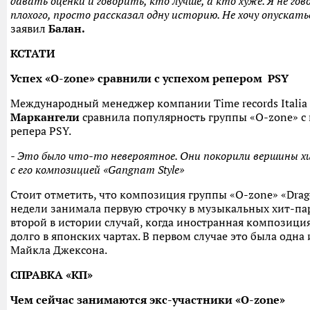
давать оценки и говорить, кто лучше, а кто хуже. Я не гов
плохого, просто рассказал одну историю. Не хочу опускатьс
заявил
Балан.
КСТАТИ
Успех «O-zone» сравнили с успехом репером PSY
Международный менеджер компании Time records Italia
Маркангели
сравнила популярность группы «O-zone» с
репера PSY.
- Это было что-то невероятное. Они покорили вершины х
с его композицией «Gangnam Style»
Стоит отметить, что композиция группы «O-zone» «Dragos
недели занимала первую строчку в музыкальных хит-па
второй в истории случай, когда иностранная композици
долго в японских чартах. В первом случае это была одн
Майкла Джексона.
СПРАВКА «КП»
Чем сейчас занимаются экс-участники «O-zone»