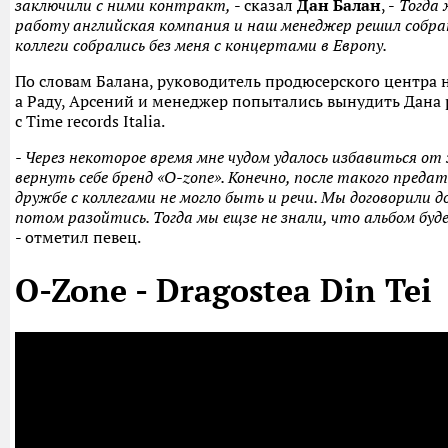
заключили с ними контракт,
- сказал
Дан Балан
, -
Тогда 
работу английская компания и наш менеджер решил собрат
коллеги собрались без меня с концертами в Европу.
По словам Балана, руководитель продюсерского центра н
а Раду, Арсений и менеджер попытались вынудить Дана 
с Time records Italia.
- Через некоторое время мне чудом удалось избавиться от
вернуть себе бренд «O-zone». Конечно, после такого преда
дружбе с коллегами не могло быть и речи. Мы договорили 
потом разойтись. Тогда мы ещзе не знали, что альбом бу
- отметил певец.
O-Zone - Dragostea Din Tei