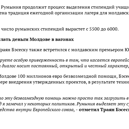
у, Румыния продолжит процесс выделения стипендий учащи
нена традиция ежегодной организации лагеря для молдавски
 число румынских стипендий вырастет с 5500 до 6000.
лать деньги Молдове в вагонах
Траян Бэсеску также встретился с молдавским премьером 
уете особую приверженность в том, что касается европейск
 диалог носит постоянный, открытый и честный характер
олдове 100 миллионов евро безвозмездной помощи, Бэсеск
мере внедрения утвержденных проектов, в результате тех
о эту безвозмездную помощь можно просто так загрузить в
д я замечал у некоторых политиков. Румыния выделяет эту су
дства внутри Европейского союза, -
отметил Траян Бэсеск