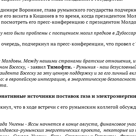
димире Воронине, глава румынского государства подчеркн
де его визита в Кишинев в то время, когда президентом Мо
м посмотреть его пресс-конференцию с президентом Мол
к у него были проблемы с посещением могил предков в Дубосса
очередь, подчеркнул на пресс-конференции, что провел с
уг Молдовы. Между нашими странами братские отношения, и 
ном Бэсеску,
- заявил
Тимофти.
-
Румыния - наш безусловны
езидента Бэсеску за эту ценную поддержку и за его личный в
: в европейскую интеграцию, в энергетическую безопасност
кта
.
рнативные источники поставок газа и электроэнерги
ул, что в ходе встречи с его румынским коллегой обсужд
да Унгены - Яссы начнется в конце августа, финансовое уч
олдавско-румынских энергетических проекта, некоторые из 