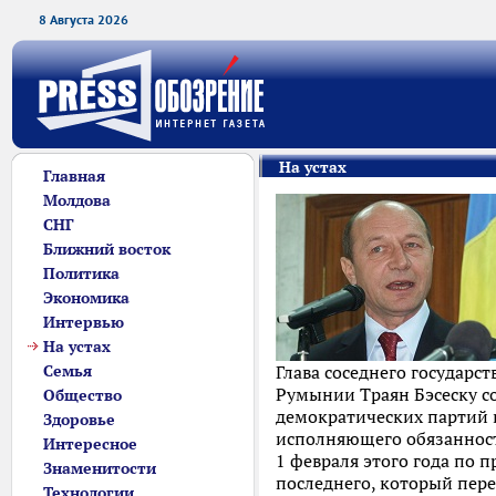
8 Августа 2026
На устах
Главная
Молдова
СНГ
Ближний восток
Политика
Экономика
Интервью
На устах
Семья
Глава соседнего государст
Румынии Траян Бэсеску с
Общество
демократических партий в
Здоровье
исполняющего обязанност
Интересное
1 февраля этого года по 
Знаменитости
последнего, который пер
Технологии