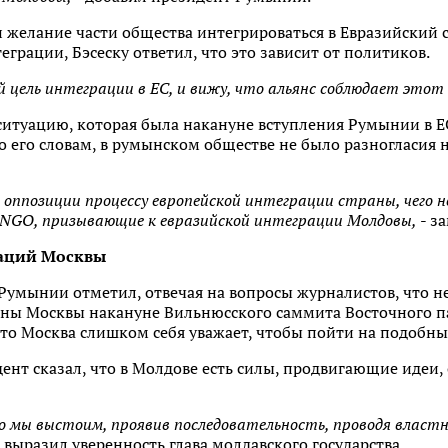
и желание части общества интегрироваться в Евразийский 
еграции, Бэсеску ответил, что это зависит от политиков.
 цель интеграции в ЕС, и вижу, что альянс соблюдает этот 
итуацию, которая была накануне вступления Румынии в ЕС,
о его словам, в румынском обществе не было разногласия
 оппозиции процессу европейской интеграции страны, чего не
ь NGO, призывающие к евразийской интеграции Молдовы,
- з
каций Москвы
 Румынии отметил, отвечая на вопросы журналистов, что не
оны Москвы накануне Вильнюсского саммита Восточного па
что Москва слишком себя уважает, чтобы пойти на подобны
ент сказал, что в Молдове есть силы, продвигающие идеи,
 мы выстоим, проявив последовательность, проводя властн
 выразил уверенность глава молдавского государства.