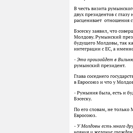
В честь визита румынского
двух президентов с глазу
расценивает отношения св
Бэсеску заявил, что совер
Молдову. Румынский през
будущего Молдовы, так ка
интеграции с ЕС, а именн
-
Это произойдет в Вильню
румынский президент.
Глава соседнего государс
в Евросоюз и что у Молдо
- Румыния была, есть и б
Бэсеску.
По его словам, не только
Евросоюз.
-
У Молдовы есть много др
чаяния и желание гражда