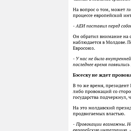
На вопрос о том, может л
процессе европейской инт
-
АЕИ поставил перед собой
Он обратил внимание на с
наблюдается в Молдове. П
Евросоюз.
-
У нас не было внутренней
последнее время появилис
Бэсеску не ждет прово
В то же время, президент
либо провокаций со стор
государства подчеркнул, 
На это молдавский презид
продвигаемых властью.
-
Провокации возможны. Но
европейскую интеграцию,
-