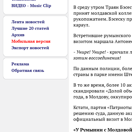
ВИДЕО - Music Clip
В среду утром Траян Бэсе
принят молдавской коллег
рукопожатием. Бэсеску пр
Лента новостей
караул.
Лучшие 20 статей
Архив
Встретившие румынского л
визитом маршала Антонес
Мобильная версия
Экспорт новостей
- Унире! Унире!
- кричали 
хотим воссоединения!
Реклама
По данным полиции, боле
Обратная связь
страны в парке имени Шт
В то же время, более 10 
скандировали «Долой объе
года, в Молдову, оккупи
Кстати, партия «Патриоты
решению суда, данную акц
официальный визит в Мол
«У Румынии с Молдовой