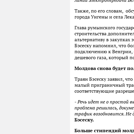
линии электропередачи Бел
Также, по его словам, об
города Унгены и села Лек
Глава румынского государ
строительства дополните
альтернативу в закупках э
Бэсеску напомнил, что бо
подключению к Венгрии, 
дешевого газа, который п
Молдова снова будет п
Траян Бэсеску заявил, чт
малый приграничный траф
соответствующие разреш
-
Речь идет не о простой 
проблема решилась, докум
трафик возобновится. Не 
Бэсеску.
Больше стипендий мол