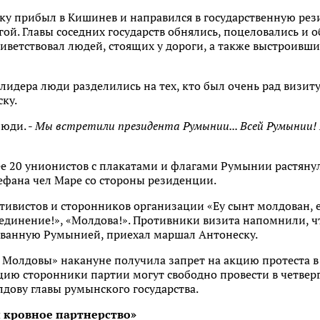
ску прибыл в Кишинев и направился в государственную рез
ой. Главы соседних государств обнялись, поцеловались и
иветствовал людей, стоящих у дороги, а также выстроивш
идера люди разделились на тех, кто был очень рад визиту и
ку.
люди. -
Мы встретили президента Румынии... Всей Румынии! 
е 20 унионистов с плакатами и флагами Румынии растяну
ефана чел Маре со стороны резиденции.
активистов и сторонников организации «Еу сынт молдован, 
динение!», «Молдова!». Противники визита напомнили, что
рованную Румынией, приехал маршал Антонеску.
 Молдовы» накануне получила запрет на акцию протеста в
ию сторонники партии могут свободно провести в четверг,
дову главы румынского государства.
 кровное партнерство»