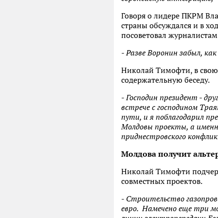
Говоря о лидере ПКРМ Вла
страны обсуждался и в хо
посоветовал журналиста
- Разве Воронин забыл, ка
Николай Тимофти, в свою 
содержательную беседу.
-
Господин президент - др
встрече с господином Трая
пути, и я поблагодарил пр
Молдовы проекты, а именно
приднестровского конфли
Молдова получит альте
Николай Тимофти подчеркн
совместных проектов.
-
Строительство газопрово
евро. Намечено еще три м