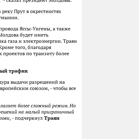
,
- сказал президент Молдовы.
 реку Прут в окрестностях
Румынии.
опровода Яссы-Унгены, а также
Молдова будет иметь
ика газа и электроэнергии. Траян
Кроме того, благодаря
 проектов по транзиту более
ный трафик
едура выдачи разрешений на
вропейским союзом, - чтобы все
олагает более сложный режим. Но
зрешений на малый приграничный
рови
, - подчеркнул
Траян