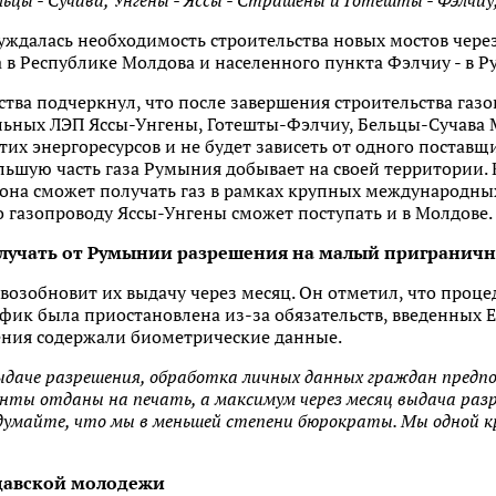
ьцы - Сучава, Унгены - Яссы - Страшены и Готешты - Фэлчиу
суждалась необходимость строительства новых мостов через
а в Республике Молдова и населенного пункта Фэлчиу - в 
ства подчеркнул, что после завершения строительства газ
льных ЛЭП Яссы-Унгены, Готешты-Фэлчиу, Бельцы-Сучава 
тих энергоресурсов и не будет зависеть от одного поставщ
льшую часть газа Румыния добывает на своей территории. 
она сможет получать газ в рамках крупных международных
о газопроводу Яссы-Унгены сможет поступать и в Молдове.
олучать от Румынии разрешения на малый пригранич
о возобновит их выдачу через месяц. Он отметил, что проц
ик была приостановлена из-за обязательств, введенных Е
ения содержали биометрические данные.
выдаче разрешения, обработка личных данных граждан предп
енты отданы на печать, а максимум через месяц выдача ра
думайте, что мы в меньшей степени бюрократы. Мы одной к
давской молодежи