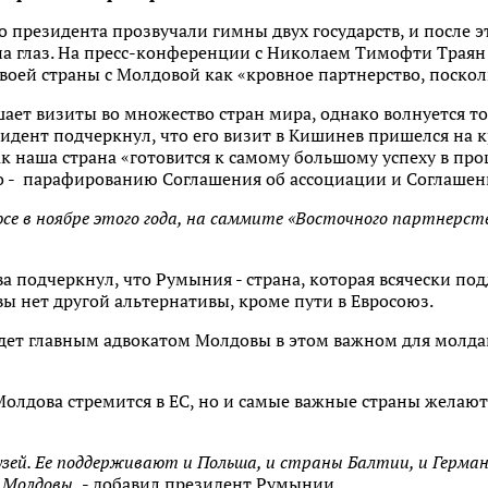
 президента прозвучали гимны двух государств, и после эт
 на глаз. На пресс-конференции с Николаем Тимофти Траян 
оей страны с Молдовой как «кровное партнерство, поскол
шает визиты во множество стран мира, однако волнуется то
идент подчеркнул, что его визит в Кишинев пришелся на 
к наша страна «готовится к самому большому успеху в пр
о - парафированию Соглашения об ассоциации и Соглашени
се в ноябре этого года, на саммите «Восточного партнерст
тва подчеркнул, что Румыния - страна, которая всячески 
вы нет другой альтернативы, кроме пути в Евросоюз.
удет главным адвокатом Молдовы в этом важном для молдавс
 Молдова стремится в ЕС, но и самые важные страны желаю
узей. Ее поддерживают и Польша, и страны Балтии, и Герма
н Молдовы,
- добавил президент Румынии.