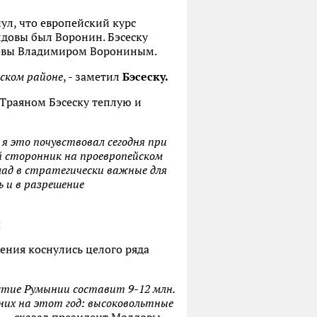
ул, что европейский курс
лдовы был Воронин. Бэсеску
довы Владимиром Ворониным.
рском районе
, - заметил
Бэсеску.
 Траяном Бэсеску теплую и
я это почувствовал сегодня при
й сторонник на проевропейском
клад в стратегически важные для
ь и в разрешение
и
ения коснулись целого ряда
астие Румынии составит 9-12 млн.
них на этот год: высоковольтные