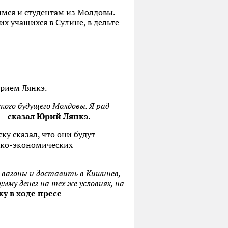
мся и студентам из Молдовы.
х учащихся в Сулине, в дельте
Юрием Лянкэ.
ого будущего Молдовы. Я рад
,
-
сказал Юрий Лянкэ.
у сказал, что они будут
нико-экономических
 вагоны и доставить в Кишинев,
мму денег на тех же условиях, на
у в ходе пресс-