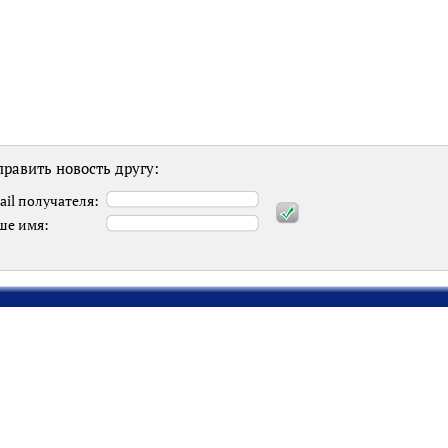
равить новость другу:
ail получателя:
ше имя: