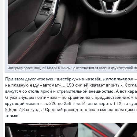
Интерьер более мощной Mazda 6 ничем не отличается от салона двухлитровой м
При этом двухлитровую «шестёрку» не назовёшь
спорткаром
–
на плавную езду «автомат»… 150 сил ей хватает впритык. Согла
вяжутся со столь яркой и стремительной внешностью. А вот хара
G уже внушают оптимизм – по сравнению с предшественником м
крутящий момент – с 226 до 256 Н∙м. И, если верить ТТХ, то сущ
9,5 до 7,8 секунды! Средний расход топлива в смешанном цикле с
только!