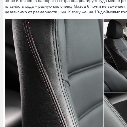
чётче и точнее, а на порывы ветра она реагирует куда менее рья
плавность хода – разную мелочёвку Mazda 6 почти не замечает, 
независимо от размерности шин. К тому же, на 19-дюймовых ко