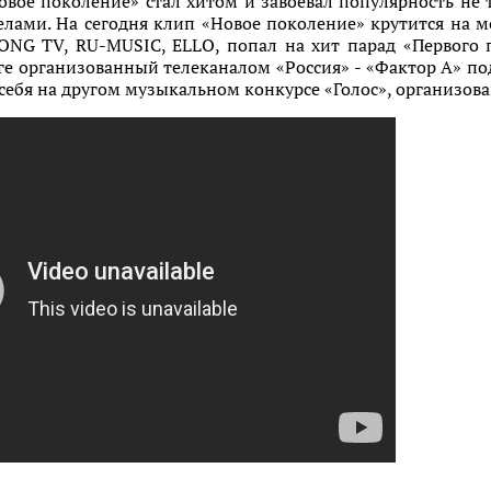
вое поколение» стал хитом и завоевал популярность не 
еделами. На сегодня клип «Новое поколение» крутится на
SONG TV, RU-MUSIC, ELLO, попал на хит парад «Первого 
нге организованный телеканалом «Россия» - «Фактор А» п
а себя на другом музыкальном конкурсе «Голос», организо