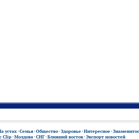
На устах
·
Семья
·
Общество
·
Здоровье
·
Интересное
·
Знаменито
 Clip
·
Молдова
·
СНГ
·
Ближний восток
·
Экспорт новостей