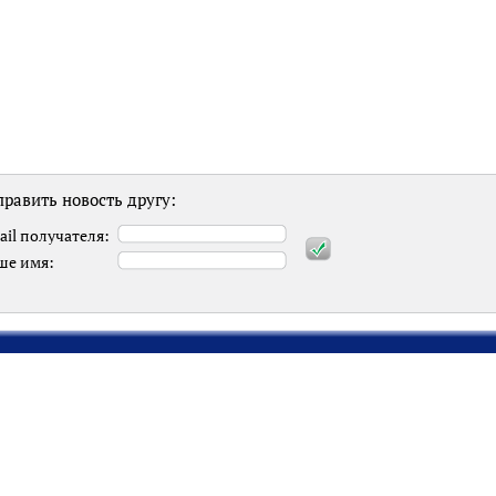
равить новость другу:
ail получателя:
ше имя: