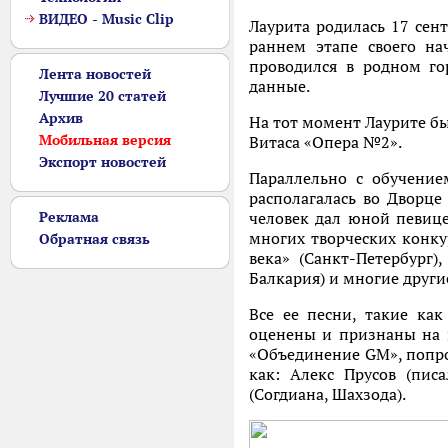
ВИДЕО - Music Clip
Лаурита родилась 17 сен
раннем этапе своего на
проводился в родном го
Лента новостей
данные.
Лучшие 20 статей
Архив
На тот момент Лаурите бы
Мобильная версия
Витаса «Опера №2».
Экспорт новостей
Параллельно с обучение
располагалась во Дворце
Реклама
человек дал юной певице
многих творческих конкур
Обратная связь
века» (Санкт-Петербург),
Балкария) и многие другие
Все ее песни, такие ка
оценены и признаны на п
«Объединение GM», попро
как: Алекс Прусов (пис
(Согдиана, Шахзода).