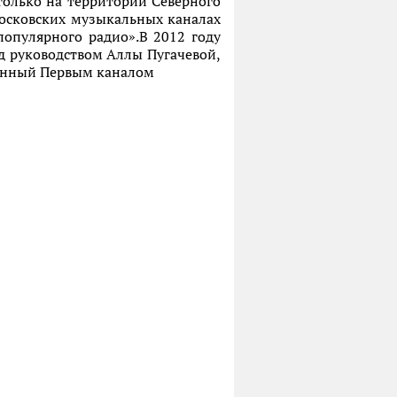
только на территории Северного
 московских музыкальных каналах
популярного радио».В 2012 году
од руководством Аллы Пугачевой,
ванный Первым каналом