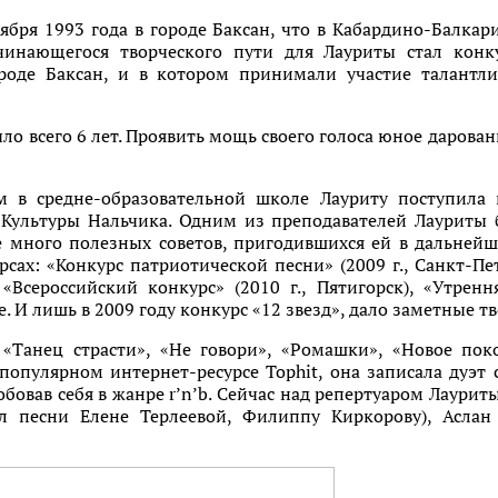
тября 1993 года в городе Баксан, что в Кабардино-Балка
чинающегося творческого пути для Лауриты стал конк
роде Баксан, и в котором принимали участие талантл
ло всего 6 лет. Проявить мощь своего голоса юное даров
м в средне-образовательной школе Лауриту поступила
 Культуры Нальчика. Одним из преподавателей Лауриты 
 много полезных советов, пригодившихся ей в дальнейш
сах: «Конкурс патриотической песни» (2009 г., Санкт-Пе
 «Всероссийский конкурс» (2010 г., Пятигорск), «Утренн
. И лишь в 2009 году конкурс «12 звезд», дало заметные т
к «Танец страсти», «Не говори», «Ромашки», «Новое по
опулярном интернет-ресурсе Tophit, она записала дуэт 
бовав себя в жанре r’n’b. Сейчас над репертуаром Лаури
ал песни Елене Терлеевой, Филиппу Киркорову), Аслан