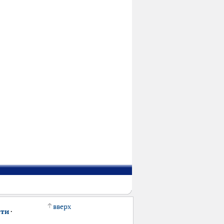
вверх
сти
·