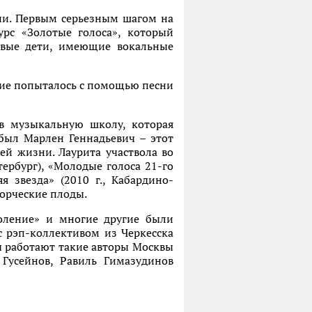
рии. Первым серьезным шагом на
урс «Золотые голоса», который
ивые дети, имеющие вокальные
ание попыталось с помощью песни
 в музыкальную школу, которая
был Марлен Геннадьевич – этот
ей жизни. Лаурита участвола во
тербург), «Молодые голоса 21-го
яя звезда» (2010 г., Кабардино-
ворческие плоды.
коление» и многие другие были
с рэп-коллективом из Черкесска
ты работают такие авторы Москвы
 Гусейнов, Равиль Гимазудинов