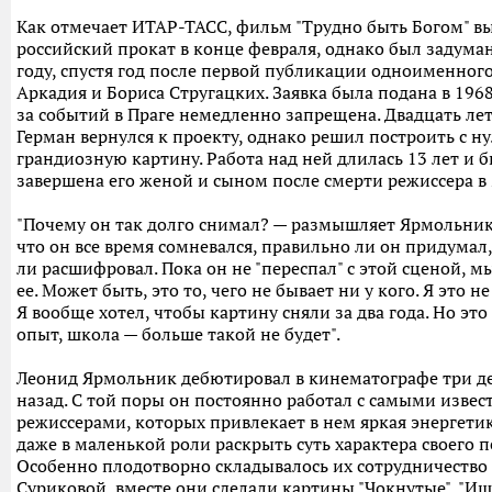
Как отмечает ИТАР-ТАСС, фильм "Трудно быть Богом" в
российский прокат в конце февраля, однако был задуман
году, спустя год после первой публикации одноименног
Аркадия и Бориса Стругацких. Заявка была подана в 1968 
за событий в Праге немедленно запрещена. Двадцать лет
Герман вернулся к проекту, однако решил построить с ну
грандиозную картину. Работа над ней длилась 13 лет и 
завершена его женой и сыном после смерти режиссера в 
"Почему он так долго снимал? — размышляет Ярмольник
что он все время сомневался, правильно ли он придумал
ли расшифровал. Пока он не "переспал" с этой сценой, м
ее. Может быть, это то, чего не бывает ни у кого. Я это не
Я вообще хотел, чтобы картину сняли за два года. Но эт
опыт, школа — больше такой не будет".
Леонид Ярмольник дебютировал в кинематографе три д
назад. С той поры он постоянно работал с самыми изве
режиссерами, которых привлекает в нем яркая энергети
даже в маленькой роли раскрыть суть характера своего п
Особенно плодотворно складывалось их сотрудничество
Суриковой, вместе они сделали картины "Чокнутые", "И