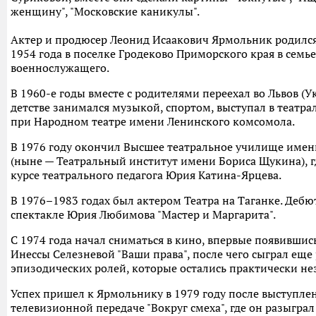
женщину", "Московские каникулы".
Актер и продюсер Леонид Исаакович Ярмольник родился
1954 года в поселке Гродеково Приморского края в семье
военнослужащего.
В 1960-е годы вместе с родителями переехал во Львов (Ук
детстве занимался музыкой, спортом, выступал в театра
при Народном театре имени Ленинского комсомола.
В 1976 году окончил Высшее театральное училище имени
(ныне — Театральный институт имени Бориса Щукина), г
курсе театрального педагога Юрия Катина-Ярцева.
В 1976–1983 годах был актером Театра на Таганке. Дебю
спектакле Юрия Любимова "Мастер и Маргарита".
С 1974 года начал сниматься в кино, впервые появившис
Инессы Селезневой "Ваши права", после чего сыграл еще
эпизодических ролей, которые остались практически н
Успех пришел к Ярмольнику в 1979 году после выступле
телевизионной передаче "Вокруг смеха", где он разыграл