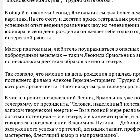
"Московские каникулы", "Трудно быть богом".
В общей сложности Леонид Ярмольник сыграл более чем
картинах. На его счету и десятки ярких театральных роле
успешный опыт ведения различных шоу на телевидении.
юбиляра, в свой день рождения он желает себе только од
интересной работы.
Мастер пантомимы, любитель поупражняться в опасных
добродушный весельчак — таким Леонида Ярмольника з
по нескольким десяткам образов в кино и театре.
Так совпало, что именно на день рождения пришлась пр
последнего фильма Алексея Германа-старшего "Трудно б
котором артист почти 14 лет назад сыграл главную роль.
В числе прочих поздравлений Леонид Ярмольник уже п
телеграмму от президента. "Человек, наделенный неис
запасом творческой энергии — Вы в полной мере реализ
богатый потенциал — и в театре, и в кинематографе, и на
говорится в поздравлении Владимира Путина. — Добилис
заслуженного успеха у зрителей, ценящих талант, проф
мастерство, блестящий юмор и импровизацию".