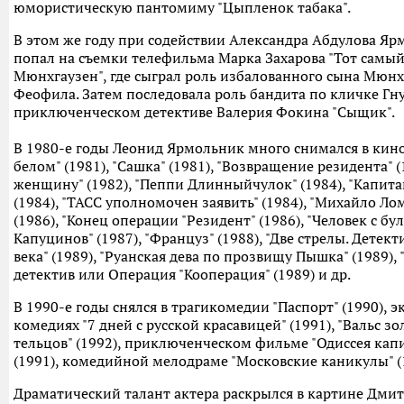
юмористическую пантомиму "Цыпленок табака".
В этом же году при содействии Александра Абдулова Я
попал на съемки телефильма Марка Захарова "Тот самы
Мюнхгаузен", где сыграл роль избалованного сына Мюнх
Феофила. Затем последовала роль бандита по кличке Гну
приключенческом детективе Валерия Фокина "Сыщик".
В 1980-е годы Леонид Ярмольник много снимался в кин
белом" (1981), "Сашка" (1981), "Возвращение резидента" 
женщину" (1982), "Пеппи Длинныйчулок" (1984), "Капита
(1984), "ТАСС уполномочен заявить" (1984), "Михайло Ло
(1986), "Конец операции "Резидент" (1986), "Человек с бу
Капуцинов" (1987), "Француз" (1988), "Две стрелы. Детек
века" (1989), "Руанская дева по прозвищу Пышка" (1989),
детектив или Операция "Кооперация" (1989) и др.
В 1990-е годы снялся в трагикомедии "Паспорт" (1990), 
комедиях "7 дней с русской красавицей" (1991), "Вальс з
тельцов" (1992), приключенческом фильме "Одиссея кап
(1991), комедийной мелодраме "Московские каникулы" (
Драматический талант актера раскрылся в картине Дмит