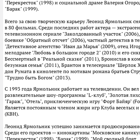
"Перекресток" (1998) и социальной драме Валерия Огор
"Барак" (1999).
Всего за свою творческую карьеру Леонид Ярмольник сн
в 80 фильмах. Среди последних работ актера — экстрасен
телевизионном сериале "Заколдованный участок" (2006),
боевике "Обратный отсчет" (2006), частный детектив в т
"Детективное агентство "Иван да Марья" (2009), отец Иго
мелодраме "Любовь в большом городе 2" (2010) и его сик
Бессмертный в "Реальной сказке" (2011), Бронислав в ко
безумная семья" (2011), Брантон в телесериале "Шерлок Х
дон Румата в киноленте по мотивам романа братьев Стр
"Трудно быть Богом" (2013).
С 1993 года Ярмольник работает на телевидении. Он вел
развлекательные шоу-программы "L-клуб", "Золотая лихо
"Гараж", "Отель", приключенческую игру "Форт Байяр" (For
Является постоянным членом жюри игр Клуба веселых и
(КВН).
Леонид Ярмольник успешно занимается продюсировани
Среди его проектов — кинокартины "Московские каникул
"Перекресток" (1998), "Барак" (1999), "Мой сводный брат