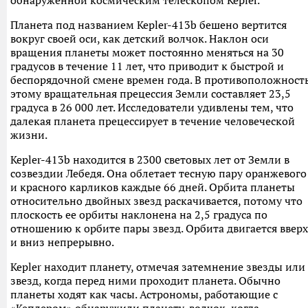
обнаруженной космическим телескопом Kepler.
Планета под названием Kepler-413b бешено вертится
вокруг своей оси, как детский волчок. Наклон оси
вращения планеты может постоянно меняться на 30
градусов в течение 11 лет, что приводит к быстрой и
беспорядочной смене времен года. В противоположност
этому вращательная прецессия Земли составляет 23,5
градуса в 26 000 лет. Исследователи удивлены тем, что
далекая планета прецессирует в течение человеческой
жизни.
Kepler-413b находится в 2300 световых лет от Земли в
созвездии Лебедя. Она облетает тесную пару оранжевого
и красного карликов каждые 66 дней. Орбита планеты
относительно двойных звезд раскачивается, потому что
плоскость ее орбиты наклонена на 2,5 градуса по
отношению к орбите пары звезд. Орбита двигается вверх
и вниз непрерывно.
Kepler находит планету, отмечая затемнение звезды или
звезд, когда перед ними проходит планета. Обычно
планеты ходят как часы. Астрономы, работающие с