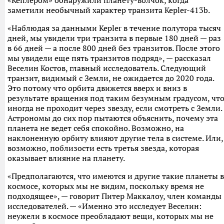
«Кеплером» обнаружили планету-волчок, когда
заметили необычный характер транзита Kepler-413b.
«Наблюдая за данными Kepler в течение полутора тысяч
дней, мы увидели три транзита в первые 180 дней — раз
в 66 дней — а после 800 дней без транзитов. После этого
мы увидели еще пять транзитов подряд», — рассказал
Веселин Костов, главный исследователь. Следующий
транзит, видимый с Земли, не ожидается до 2020 года.
Это потому что орбита движется вверх и вниз в
результате вращения под таким безумным градусом, чт
иногда не проходит через звезду, если смотреть с Земли.
Астрономы до сих пор пытаются объяснить, почему эта
планета не ведет себя спокойно. Возможно, на
наклоненную орбиту влияют другие тела в системе. Или,
возможно, поблизости есть третья звезда, которая
оказывает влияние на планету.
«Предполагаются, что имеются и другие такие планеты в
космосе, которых мы не видим, поскольку время не
подходящее», — говорит Питер Маккалоу, член команды
исследователей. — «Именно это исследует Веселин:
неужели в космосе преобладают вещи, которых мы не