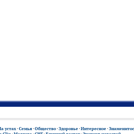
На устах
·
Семья
·
Общество
·
Здоровье
·
Интересное
·
Знаменито