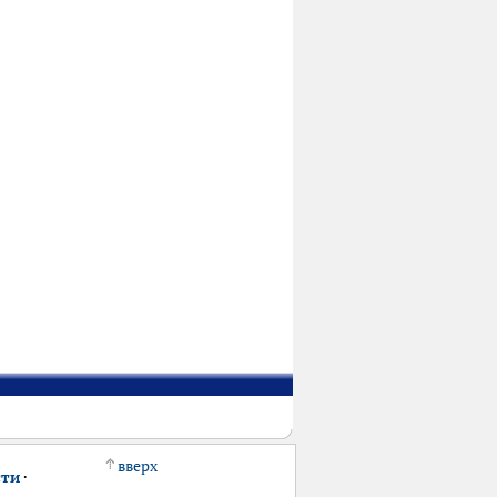
вверх
сти
·