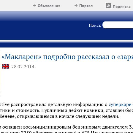
Объявления
Портал
Подписка
Поиск
«Макларен» подробно рассказал о «за
28.02.2014
otive распространила детальную информацию о
суперкаре
тики и стоимость. Публичный дебют новинки, ставшей быс
 Женеве, открывающемся в начале следующей недели.
 оснащен восьмицилиндровым бензиновым двигателем 3.8
сил (при 7250 оборотах в минуту) и 678 Нм крутящего мом