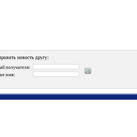
равить новость другу:
ail получателя:
ше имя: