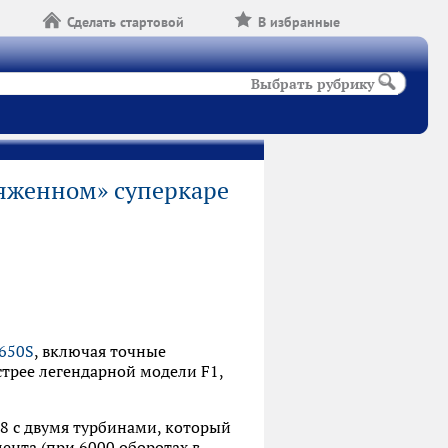
Сделать стартовой
В избранные
Выбрать рубрику
ряженном» суперкаре
 650S
, включая точные
трее легендарной модели F1,
 с двумя турбинами, который
ента (при 6000 оборотах в