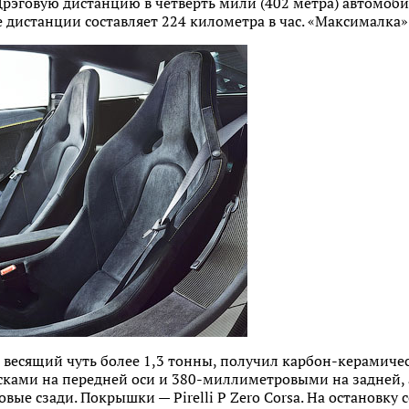
Дрэговую дистанцию в четверть мили (402 метра) автомоби
е дистанции составляет 224 километра в час. «Максималка»
, весящий чуть более 1,3 тонны, получил карбон-керамич
ами на передней оси и 380-миллиметровыми на задней,
ые сзади. Покрышки — Pirelli P Zero Corsa. На остановку 