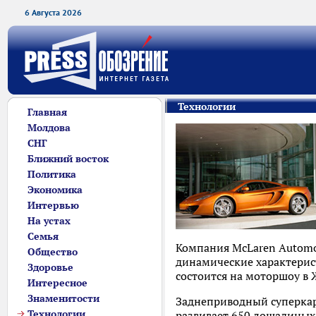
6 Августа 2026
Технологии
Главная
Молдова
СНГ
Ближний восток
Политика
Экономика
Интервью
На устах
Семья
Компания McLaren Autom
Общество
динамические характерис
Здоровье
состоится на моторшоу в
Интересное
Знаменитости
Заднеприводный суперкар
Технологии
развивает 650 лошадиных 