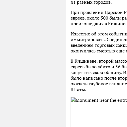
из разных городов.
При правлении Царской Ро
евреев, около 500 были р
произошедших в Кишиневе.
Известие об этом событии
иммигрировать. Соединен
введением торговых санкци
окончилась смертью еще с
В Кишиневе, второй массо
евреев было убито и 56 б
защитить свою общину. Из
было написано после вто
оказали глубокое влияни
Штаты.