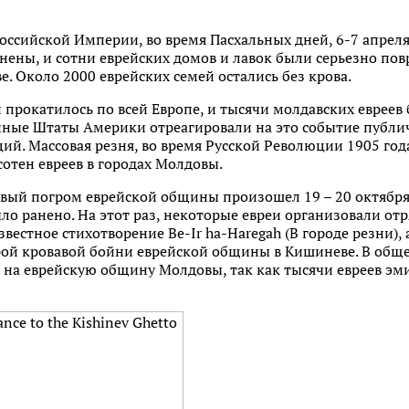
ссийской Империи, во время Пасхальных дней, 6-7 апреля
анены, и сотни еврейских домов и лавок были серьезно по
 Около 2000 еврейских семей остались без крова.
 прокатилось по всей Европе, и тысячи молдавских еврее
ные Штаты Америки отреагировали на это событие публи
й. Массовая резня, во время Русской Революции 1905 года,
отен евреев в городах Молдовы.
вый погром еврейской общины произошел 19 – 20 октября 
ыло ранено. На этот раз, некоторые евреи организовали о
вестное стихотворение Be-Ir ha-Haregah (В городе резни),
рой кровавой бойни еврейской общины в Кишиневе. В обще
е на еврейскую общину Молдовы, так как тысячи евреев э