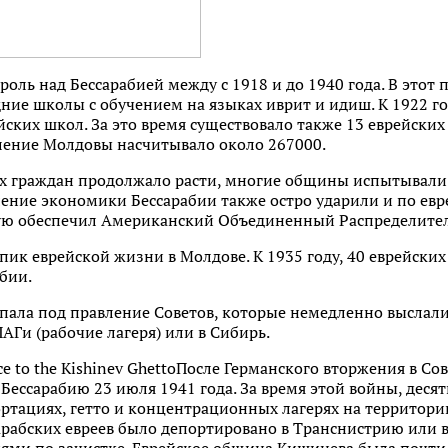
оль над Бессарабией между с 1918 и до 1940 года. В этот
ние школы с обучением на языках иврит и идиш. К 1922 го
ских школ. За это время существовало также 13 еврейских
еление Молдовы насчитывало около 267000.
их граждан продолжало расти, многие общины испытывали 
ение экономики Бессарабии также остро ударили и по евр
ую обеспечил Американский Объединенный Распределите
 пик еврейской жизни в Молдове. К 1935 году, 40 еврейск
бии.
опала под правление Советов, которые немедленно выслал
АГи (рабочие лагеря) или в Сибирь.
e to the Kishinev GhettoПосле Германского вторжения в Сов
Бессарабию 23 июля 1941 года. За время этой войны, десят
ортациях, гетто и концентрационных лагерях на территори
арабских евреев было депортировано в Транснистрию или