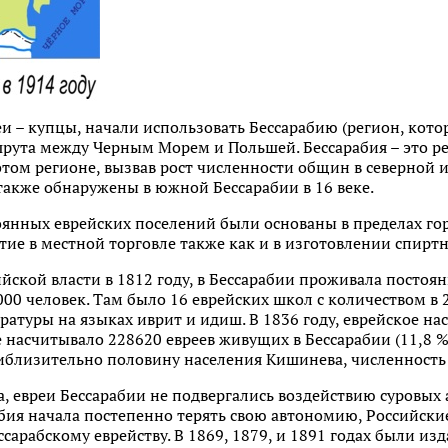
реи – купцы, начали использовать Бессарабию (регион, кот
шрута между Черным Морем и Польшей. Бессарабия – это р
 этом регионе, вызвав рост численности общин в северной 
акже обнаружены в южной Бессарабии в 16 веке.
оянных еврейских поселений были основаны в пределах горо
ие в местной торговле также как и в изготовлении спирт
йской власти в 1812 году, в Бессарабии проживала постоя
0 человек. Там было 16 еврейских школ с количеством в 21
ратуры на языках иврит и идиш. В 1836 году, еврейское на
же насчитывало 228620 евреев живущих в Бессарабии (11,8 %
риблизительно половину населения Кишинева, численность 
а, евреи Бессарабии не подвергались воздействию суровых 
рабия начала постепенно терять свою автономию, Российск
ссарабскому еврейству. В 1869, 1879, и 1891 годах были из