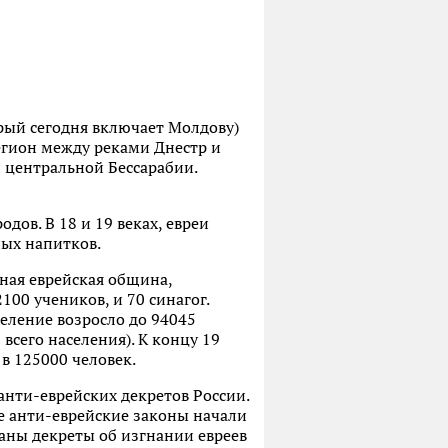
орый сегодня включает Молдову)
егион между реками Днестр и
и центральной Бессарабии.
дов. В 18 и 19 веках, евреи
ных напитков.
нная еврейская община,
00 учеников, и 70 синагог.
селение возросло до 94045
 всего населения). К концу 19
в 125000 человек.
анти-еврейских декретов России.
ие анти-еврейские законы начали
даны декреты об изгнании евреев