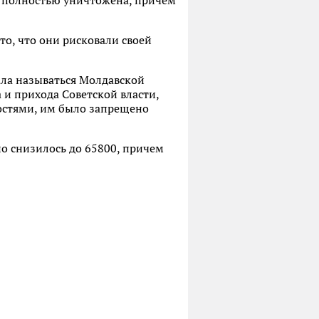
 полностью уничтожена, причем
то, что они рисковали своей
тала называться Молдавской
 и прихода Советской власти,
остями, им было запрещено
но снизилось до 65800, причем