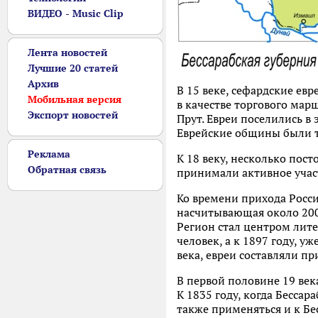
ВИДЕО - Music Clip
Лента новостей
Лучшие 20 статей
Архив
В 15 веке, сефардские ев
Мобильная версия
в качестве торгового мар
Экспорт новостей
Прут. Евреи поселились в
Еврейские общины были т
Реклама
К 18 веку, несколько пост
Обратная связь
принимали активное участ
Ко времени прихода Росси
насчитывающая около 2000
Регион стал центром лите
человек, а к 1897 году, у
века, евреи составляли п
В первой половине 19 век
К 1835 году, когда Бесса
также применяться и к Бе