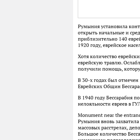
Румыния установила контр
открыть начальные и сред
приблизительно 140 еврей
1920 году, еврейское нас
Хотя количество еврейск
еврейскую травлю. Ослабл
получили помощь, котор
В 30-х годах был отмечен
Еврейских Общин Бессара
В 1940 году Бессарабия п
нелояльности евреев в ГУЛ
Monument near the entranc
Румыния вновь захватила 
массовых расстрелах, деп
Большое количество Бесс