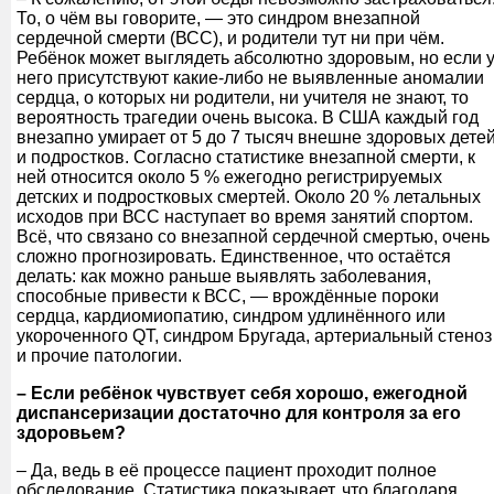
То, о чём вы говорите, — это синдром внезапной
сердечной смерти (ВСС), и родители тут ни при чём.
Ребёнок может выглядеть абсолютно здоровым, но если 
него присутствуют какие-либо не выявленные аномалии
сердца, о которых ни родители, ни учителя не знают, то
вероятность трагедии очень высока. В США каждый год
внезапно умирает от 5 до 7 тысяч внешне здоровых дете
и подростков. Согласно статистике внезапной смерти, к
ней относится около 5 % ежегодно регистрируемых
детских и подростковых смертей. Около 20 % летальных
исходов при ВСС наступает во время занятий спортом.
Всё, что связано со внезапной сердечной смертью, очень
сложно прогнозировать. Единственное, что остаётся
делать: как можно раньше выявлять заболевания,
способные привести к ВСС, — врождённые пороки
сердца, кардиомиопатию, синдром удлинённого или
укороченного QT, синдром Бругада, артериальный стеноз
и прочие патологии.
– Если ребёнок чувствует себя хорошо, ежегодной
диспансеризации достаточно для контроля за его
здоровьем?
– Да, ведь в её процессе пациент проходит полное
обследование. Статистика показывает, что благодаря