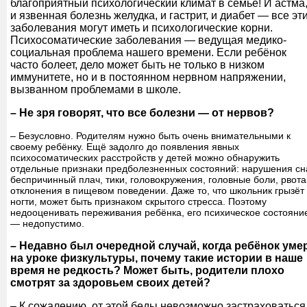
благоприятный психологический климат в семье! И астма
и язвенная болезнь желудка, и гастрит, и диабет — все эт
заболевания могут иметь и психологические корни.
Психосоматические заболевания — ведущая медико-
социальная проблема нашего времени. Если ребёнок
часто болеет, дело может быть не только в низком
иммунитете, но и в постоянном нервном напряжении,
вызванном проблемами в школе.
– Не зря говорят, что все болезни — от нервов?
– Безусловно. Родителям нужно быть очень внимательными к
своему ребёнку. Ещё задолго до появления явных
психосоматических расстройств у детей можно обнаружить
отдельные признаки предболезненных состояний: нарушения сн
беспричинный плач, тики, головокружения, головные боли, рвота
отклонения в пищевом поведении. Даже то, что школьник грызёт
ногти, может быть признаком скрытого стресса. Поэтому
недооценивать переживания ребёнка, его психическое состояни
— недопустимо.
– Недавно был очередной случай, когда ребёнок уме
на уроке физкультуры, почему такие истории в наше
время не редкость? Может быть, родители плохо
смотрят за здоровьем своих детей?
– К сожалению, от этой беды невозможно застраховаться