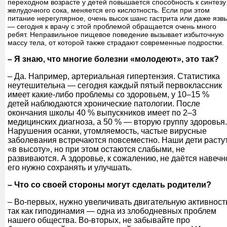
переходном возрасте у детей повышается способность к синтезу
желудочного сока, меняется его кислотность. Если при этом
питание нерегулярное, очень высок шанс гастрита или даже язв
— сегодня к врачу с этой проблемой обращается очень много
ребят. Неправильное пищевое поведение вызывает избыточную
массу тела, от которой также страдают современные подростки.
– Я знаю, что многие болезни «молодеют», это так?
– Да. Например, артериальная гипертензия. Статистика
неутешительна — сегодня каждый пятый первоклассник
имеет какие-либо проблемы со здоровьем, у 10–15 %
детей наблюдаются хронические патологии. После
окончания школы 40 % выпускников имеет по 2–3
медицинских диагноза, а 50 % — вторую группу здоровья.
Нарушения осанки, утомляемость, частые вирусные
заболевания встречаются повсеместно. Наши дети расту
«в высоту», но при этом остаются слабыми, не
развиваются. А здоровье, к сожалению, не даётся навечн
его нужно сохранять и улучшать.
– Что со своей стороны могут сделать родители?
– Во-первых, нужно увеличивать двигательную активност
так как гиподинамия — одна из злободневных проблем
нашего общества. Во-вторых, не забывайте про