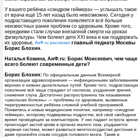
У вашего ребёнка «синдром геймера» — услышать такое
от врача ещё 15 лет назад было невозможно. Сегодня у
подрастающего поколения появляется всё больше
неизвестных ранее проблем со здоровьем. Кроме того,
нередкими стали случаи внезапной смерти на уроках
физкультуры. Чем болеют дети XXI века и как поддержать
их здоровье,
АиФ.ru рассказал
главный педиатр Москвы
Борис Блохин
.
Наталья Кожина, АиФ.ru: Борис Моисеевич, чем чаще
всего болеют современные дети?
Борис Блохин:
По официальным данным Всемирной
организации здравоохранения — инфекционными заболевания
верхних и нижних дыхательных путей. Кроме того, подрастающе
поколение всё чаще страдает от сколиоза, ухудшения зрения,
снижения слуха. Достаточно распространена так называемая
«школьная болезнь» — проблемы со здоровьем, вызванные
перегруженностью ребёнка сложной учебной программой.
Появились и новые медицинские понятия, например «синдром
геймера», которому подвержены подростки, всё своё свободное
время проводящие за компьютером. У них падает острота зрени
происходит застой крови в органах малого таза, ухудшается
нервная система, может развиться вегетососудистая дистония и
даже произойти спазм сосудов головного мозга. Также в