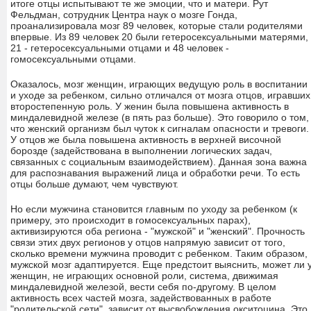
итоге отцы испытывают те же эмоции, что и матери. Рут
Фельдман, сотрудник Центра наук о мозге Гонда,
проанализировала мозг 89 человек, которые стали родителями
впервые. Из 89 человек 20 были гетеросексуальными матерями,
21 - гетеросексуальными отцами и 48 человек -
гомосексуальными отцами.
Оказалось, мозг женщин, играющих ведущую роль в воспитании
и уходе за ребенком, сильно отличался от мозга отцов, игравших
второстепенную роль. У женин была повышена активность в
миндалевидной железе (в пять раз больше). Это говорило о том,
что женский организм был чуток к сигналам опасности и тревоги.
У отцов же была повышена активность в верхней височной
борозде (задействована в выполнении логических задач,
связанных с социальным взаимодействием). Данная зона важна
для распознавания выражений лица и обработки речи. То есть
отцы больше думают, чем чувствуют.
Но если мужчина становится главным по уходу за ребенком (к
примеру, это происходит в гомосексуальных парах),
активизируются оба региона - "мужской" и "женский". Прочность
связи этих двух регионов у отцов напрямую зависит от того,
сколько времени мужчина проводит с ребенком. Таким образом,
мужской мозг адаптируется. Еще предстоит выяснить, может ли 
женщин, не играющих основной роли, система, движимая
миндалевидной железой, вести себя по-другому. В целом
активность всех частей мозга, задействованных в работе
"родительской сети", зависит от высвобождения окситоцина. Это