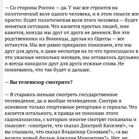
— Со стороны России — да. У нас все строится на
политической воле одного человека, и в этом смысле все
просто: будет политическая воля этого человека — будет
меняться ситуация. Что касается простых людей, мне
кажется, никуда мы друг от друга не денемся. Все эти
родственники из Винницы, друзья из Одессы — все
останутся. Мы все равно прекрасно понимаем, кто мы
друг для друга, и даже несмотря на то что происходило в
эти ужасные несколько месяцев, мы оставались друзьям
и всегда находили друг для друга нужные слова. Не
сомневаюсь, что так будет и дальше.
— Вы телевизор смотрите?
— Я стараюсь меньше смотреть государственное
телевидение, да и вообще телевидение. Смотрю в
основном только спортивные репортажи и сериалы. Что
касается остального, я правда не понимаю этого
садомазохизма, с которым многие смотрят госканалы и
смакуют: «смотрите, что сказал Дмитрий Киселев!», «а
вы слышали, что сказал Владимир Соловьев?», «а вы
видели новый фильм Аркадия Мамонтова?». Нет, не