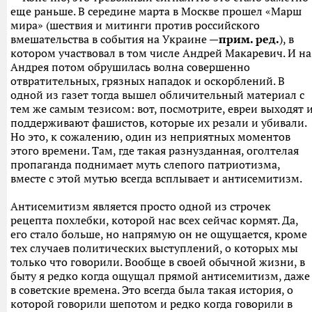
еще раньше. В середине марта в Москве прошел «Марш
мира» (шествия и митинги против российского
вмешательства в события на Украине —
прим. ред.
), в
котором участвовал в том числе Андрей Макаревич. И на
Андрея потом обрушилась волна совершенно
отвратительных, грязных нападок и оскорблений. В
одной из газет тогда вышел обличительный материал с
тем же самым тезисом: вот, посмотрите, евреи выходят 
поддерживают фашистов, которые их резали и убивали.
Но это, к сожалению, один из неприятных моментов
этого времени. Там, где такая разнузданная, оголтелая
пропаганда поднимает муть слепого патриотизма,
вместе с этой мутью всегда всплывает и антисемитизм.
Антисемитизм является просто одной из строчек
рецепта похлебки, которой нас всех сейчас кормят. Да,
его стало больше, но напрямую он не ощущается, кроме
тех случаев политических выступлений, о которых мы
только что говорили. Вообще в своей обычной жизни, в
быту я редко когда ощущал прямой антисемитизм, даже
в советские времена. Это всегда была такая история, о
которой говорили шепотом и редко когда говорили в