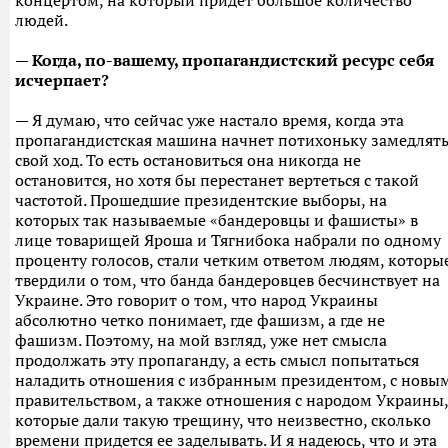
концертом, на который придет большое количество
людей.
— Когда, по-вашему, пропагандистский ресурс себя
исчерпает?
— Я думаю, что сейчас уже настало время, когда эта
пропагандистская машина начнет потихоньку замедлят
свой ход. То есть остановиться она никогда не
остановится, но хотя бы перестанет вертеться с такой
частотой. Прошедшие президентские выборы, на
которых так называемые «бандеровцы и фашисты» в
лице товарищей Яроша и Тягнибока набрали по одному
проценту голосов, стали четким ответом людям, которы
твердили о том, что банда бандеровцев бесчинствует на
Украине. Это говорит о том, что народ Украины
абсолютно четко понимает, где фашизм, а где не
фашизм. Поэтому, на мой взгляд, уже нет смысла
продолжать эту пропаганду, а есть смысл попытаться
наладить отношения с избранным президентом, с новы
правительством, а также отношения с народом Украины,
которые дали такую трещину, что неизвестно, сколько
времени придется ее заделывать. И я надеюсь, что и эта