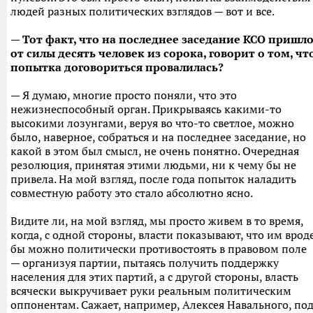
людей разных политических взглядов — вот и все.
— Тот факт, что на последнее
заседание КСО пришл
от силы десять человек из сорока, говорит о том, чт
попытка договориться провалилась?
— Я думаю, многие просто поняли, что это
нежизнеспособный орган. Прикрываясь какими-то
высокими лозунгами, веруя во что-то светлое, можно
было, наверное, собраться и на последнее заседание, но
какой в этом был смысл, не очень понятно. Очередная
резолюция, принятая этими людьми, ни к чему бы не
привела. На мой взгляд, после года попыток наладить
совместную работу это стало абсолютно ясно.
Видите ли, на мой взгляд, мы просто живем в то время,
когда, с одной стороны, власти показывают, что им врод
бы можно политически противостоять в правовом поле
— организуя партии, пытаясь получить поддержку
населения для этих партий, а с другой стороны, власть
всячески выкручивает руки реальным политическим
оппонентам. Сажает, например, Алексея Навального, по