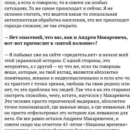
лицо, а если и говорили, то в совсем уж особых
ситуациях. То же самое происходит и сейчас. Я не
склонен считать, что ведется какая-то специальная
антисемитская обработка населения, это все происходит
гораздо сложнее, не так открыто.
— Нет опасений, что вас, как и Андрея Макаревича,
вот-вот причислят к «пятой колонне»?
— Я побывал уже на сайте «предатель.нет» в начале всей
этой украинской истории. С одной стороны, это
неприятно, а с другой — ну что же, если ты говоришь
вещи, которые, на твой взгляд, являются абсолютно
понятными, ясными и недвусмысленными и если кто-то
их трактует с точки зрения, любишь ты свою родину или
нет, то это проблема тех людей. Так что я на это стараюс
смотреть спокойно, чему, кстати, научился у Макаревича
Это человек просто героической выдержки, абсолютно
точно понимающий, где важные вещи, а где неважные. 
он просто отфильтровал эту историю как неважную для
него. Он все равно остался Андреем Макаревичем, и
совсем скоро мы отметим 45-летие «Машины времени»