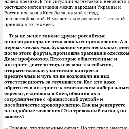
нашей поездки. В той ситуации нагнетаемой ненависти 
растущего непонимания между народами Украины и
России поездка в Киев была, на мой взгляд,
нецелесообразной. И мы вот такое решение с Татьяной
приняли в тот момент.
— Тем не менее многие другие российские
оппозиционеры не отказались от приглашения. А в
первых числах мая, буквально через несколько дней
после этого форума, произошла трагедия в одесско
Доме профсоюзов. Некоторые общественные и
интернет-деятели тогда связали эти события,
открыто назвали участников конгресса
предателями и чуть ли не возложили на них
ответственность за случившееся. Кое-кто даже
обратился в интернете к «московским либеральным
евреям», ездившим в Киев, обвинив их в
сотрудничестве с «фашистской хунтой» и
пособничестве кровопролитию. Как вы реагируете
на подобные заявления? Это тревожный сигнал, по-
вашему?
— Конечно, это тревожный сигнал. Но это стало заметно