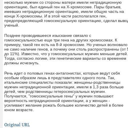
несколько мужчин со стороны матери имели нетрадиционную
ориентацию, был единый ген на Х-хромосоме. Пары братьев,
имевших нетрадиционную ориентацию, имели общую часть на
конце Х-хромосомы. И в этой части располагался ген,
предопределяющий гомосексуальную ориентацию, сделал выво
ученый.
Позднее проводившееся изыскание связало с
гомосексуальностью еще три гена на других хромосомах. К
примеру, такой ген есть на 8-й хромосоме. Но ученых волновало
не само наличие генов, а почему они столь распространены (от 
до 11%). Известно, что у гомосексуальных мужчин меньше детей.
Тогда, согласно логике, эти генетические варианты со временем
должны исчезнуть.
Речь идет о половых генах-антагонистах, которые ведут себя
особым образом лишь в представителях одного пола. Так,
итальянские специалисты показали: женщины-родственницы
мужчин нетрадиционной ориентации, имели в 1,3 раза больше
детей, чем родственницы гетеросексуальных мужчин.
Получается, "гомосексуальные гены" у мужчин повышают
вероятность нетрадиционной ориентации, а у женщин -
усиливают желание рожать большее количество детей в более
юном возрасте.
Original URL