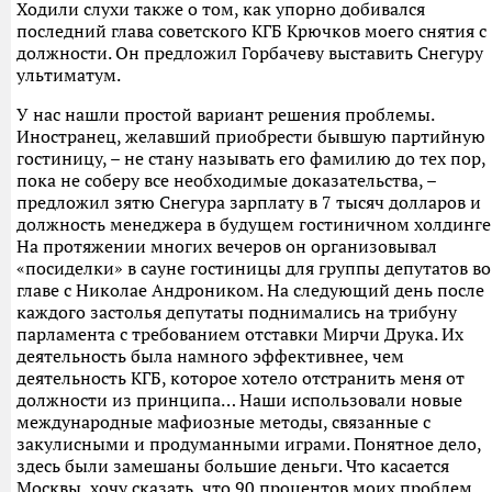
Ходили слухи также о том, как упорно добивался
последний глава советского КГБ Крючков моего снятия с
должности. Он предложил Горбачеву выставить Снегуру
ультиматум.
У нас нашли простой вариант решения проблемы.
Иностранец, желавший приобрести бывшую партийную
гостиницу, – не стану называть его фамилию до тех пор,
пока не соберу все необходимые доказательства, –
предложил зятю Снегура зарплату в 7 тысяч долларов и
должность менеджера в будущем гостиничном холдинге
На протяжении многих вечеров он организовывал
«посиделки» в сауне гостиницы для группы депутатов во
главе с Николае Андроником. На следующий день после
каждого застолья депутаты поднимались на трибуну
парламента с требованием отставки Мирчи Друка. Их
деятельность была намного эффективнее, чем
деятельность КГБ, которое хотело отстранить меня от
должности из принципа… Наши использовали новые
международные мафиозные методы, связанные с
закулисными и продуманными играми. Понятное дело,
здесь были замешаны большие деньги. Что касается
Москвы, хочу сказать, что 90 процентов моих проблем,