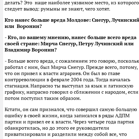
делать? Это наше наиболее уязвимое место, из которого
следует вывод: румыны не знают, чего хотят.
Кто нанес больше вреда Молдове: Снегур, Лучински
или Воронин?
- Кто, по вашему мнению, нанес больше всего вреда
своей стране: Мирча Снегур, Петру Лучинский или
Владимир Воронин?
- Больше всего вреда, с сожалением это говорю, посколь
работал с ним, был Мирча Снегур. Прежде всего, потому,
что он привел к власти аграриев. Он был во главе
контрреволюции в феврале 2004 года. Тогда началась
стагнация. Напрасно ты выступал за язык и латинскую
графику, напрасно говорил о сближении с народом, если
потом поступил таким образом.
Кстати, он сам признался, что совершил самую большую
ошибку в своей жизни, когда записался в ряды АДПМ
партии и привел ее к власти. Через четыре года партия
обанкротилась, но до этого ее руководители
приватизировали и разделили между собой все, что