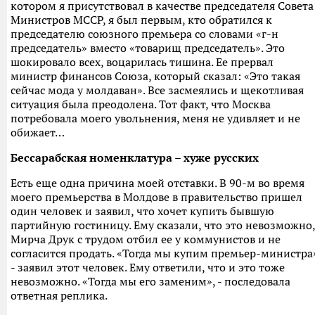
котором я присутствовал в качестве председателя Совета
Министров МССР, я был первым, кто обратился к
председателю союзного премьера со словами «г-н
председатель» вместо «товарищ председатель». Это
шокировало всех, воцарилась тишина. Ее прервал
министр финансов Союза, который сказал: «Это такая
сейчас мода у молдаван». Все засмеялись и щекотливая
ситуация была преодолена. Тот факт, что Москва
потребовала моего увольнения, меня не удивляет и не
обижает…
Бессарабская номенклатура – хуже русских
Есть еще одна причина моей отставки. В 90-м во время
моего премьерства в Молдове в правительство пришел
один человек и заявил, что хочет купить бывшую
партийную гостиницу. Ему сказали, что это невозможно,
Мирча Друк с трудом отбил ее у коммунистов и не
согласится продать. «Тогда мы купим премьер-министра
- заявил этот человек. Ему ответили, что и это тоже
невозможно. «Тогда мы его заменим», - последовала
ответная реплика.