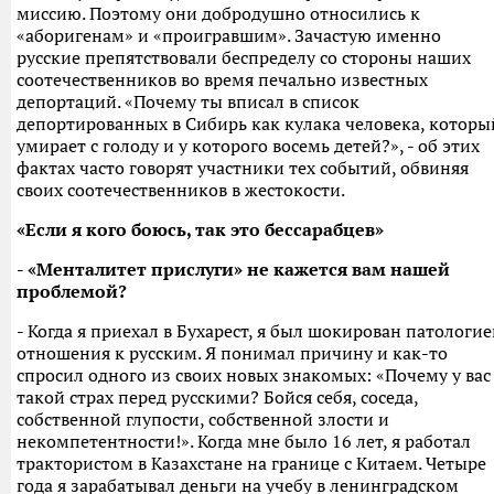
миссию. Поэтому они добродушно относились к
«аборигенам» и «проигравшим». Зачастую именно
русские препятствовали беспределу со стороны наших
соотечественников во время печально известных
депортаций. «Почему ты вписал в список
депортированных в Сибирь как кулака человека, которы
умирает с голоду и у которого восемь детей?», - об этих
фактах часто говорят участники тех событий, обвиняя
своих соотечественников в жестокости.
«Если я кого боюсь, так это бессарабцев»
- «Менталитет прислуги» не кажется вам нашей
проблемой?
- Когда я приехал в Бухарест, я был шокирован патологи
отношения к русским. Я понимал причину и как-то
спросил одного из своих новых знакомых: «Почему у вас
такой страх перед русскими? Бойся себя, соседа,
собственной глупости, собственной злости и
некомпетентности!». Когда мне было 16 лет, я работал
трактористом в Казахстане на границе с Китаем. Четыре
года я зарабатывал деньги на учебу в ленинградском