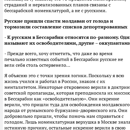
страданий и нереализованных планов связаны с
бессарабской номенклатурой, а не с русскими.
Русские пришли спасти молдаван от голода и
тормозили составление списков депортированных
- К русским в Бессарабии относятся по-разному. Од
называют их освободителями, другие – оккупантами
- Прежде всего, хочу отметить, что даже во время
печально известных событий в Бессарабии русские не
вели себя столь остервенело…
Я объясню это с точки зрения логики. Поскольку я всю
жизнь учился и работал в России, знаком с их
менталитетом. Некоторые откровенно верили в доктрин
советской пропаганды, которая преподносила их мисси
в Бессарабии как «освободительную». Они искренне
верили, что пришли туда для освобождения молдавского
народа от румынского буржуазно-дворянского ига. Они
добровольно пришли, чтобы помочь нам справиться с
голодом. Лишь номенклатурная верхушка в Москве знал
истинную причину, остальные искренне верили в свою