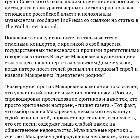
групп Советского Союза, любимца миллионов россиян в
диссидента и фигуранта черных списков ярко показал
отношение российской власти к нелояльным
музыкантам, сообщает InoPressa со ссылкой на статью в
The Wall Street Journal.
Попавшие в опалу исполнители сталкиваются с
отменами концертов, с критикой в свой адрес на
государственных телеканалах и прочими препятствиями
говорится в статье. В случае Макаревича кульминацией
стал эксцесс на концерте в московском Доме музыки,
когда пятеро посетителей распылили перцовый спрей и
назвали Макаревича "предателем родины".
"Развернутая против Макаревича кампания показывает,
что украинский кризис изменил обстановку в России,
спровоцировал преследование критиков и даже тех, кто
просто критически настроен, - пишет газета. - Тот факт,
что выбор пал на Макаревича, невысокого мужчину с
седой эспаньолкой, поражает еще сильнее, если учесть,
что его песни содержат лишь слабый намек на
общественное недовольство. Музыкальные критики...
считают Макаревича добродушным человеком, который