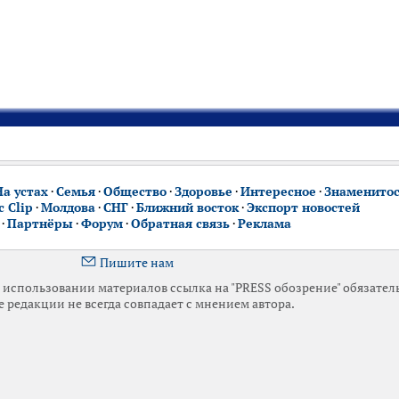
На устах
·
Семья
·
Общество
·
Здоровье
·
Интересное
·
Знаменито
 Clip
·
Молдова
·
СНГ
·
Ближний восток
·
Экспорт новостей
·
Партнёры
·
Форум
·
Обратная связь
·
Реклама
Пишите нам
использовании материалов ссылка на "PRESS обозрение" обязател
 редакции не всегда совпадает с мнением автора.