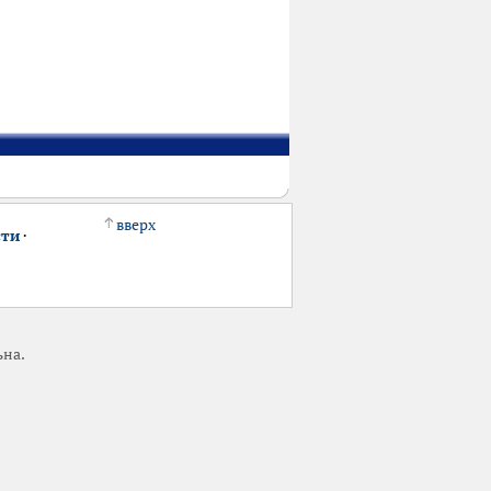
вверх
сти
·
ьна.