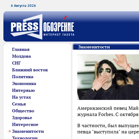
6 Августа 2026
Знаменитости
Главная
Молдова
СНГ
Ближний восток
Политика
Экономика
Интервью
На устах
Семья
Американский певец Майк
Общество
журнала Forbes. С октябр
Здоровье
Интересное
В частности, был выпуще
Знаменитости
певца "выступила" на цере
Технологии