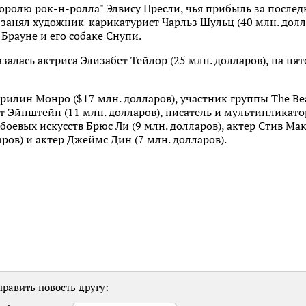
королю рок-н-ролла" Элвису Пресли, чья прибыль за послед
 занял художник-карикатурист Чарльз Шульц (40 млн. дол
 Брауне и его собаке Снупи.
залась актриса Элизабет Тейлор (25 млн. долларов), на пя
рилин Монро ($17 млн. долларов), участник группы The Be
т Эйнштейн (11 млн. долларов), писатель и мультипликато
 боевых искусств Брюс Ли (9 млн. долларов), актер Стив Мак
ров) и актер Джеймс Дин (7 млн. долларов).
равить новость другу: