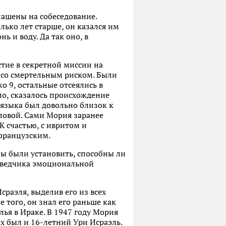
лашены на собеседование.
олько лет старше, он казался им
 и воду. Да так оно, в
стие в секретной миссии на
и со смертельным риском. Были
ко 9, остальные отсеялись в
мо, сказалось происхождение
 языка был довольно близок к
оловой. Сами Мория заранее
К счастью, с ивритом и
 французским.
ны были установить, способны ли
азведчика эмоциональной
раэля, выделив его из всех
 того, он знал его раньше как
лья в Ираке. В 1947 году Мория
х был и 16-летний Ури Исраэль.