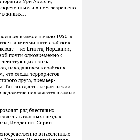
 операции Ури Ариэли,
засекреченным и о нем разрешено
ет в живых…
щаешься в самое начало 1950-х
ватке с армиями пяти арабских
овсюду — из Египта, Иордании,
нной почти одновременно с
о действующих врозь
ов, находящихся в арабских
м, что следы террористов
старого друга, премьер-
м. Так рождается израильский
го ведомства появляются в самых
роводят ряд блестящих
елается в главных гнездах
 Газы, Иордании, Сирии…
непосредственно в населенные