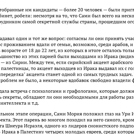
отобранные им кандидаты — более 20 человек — были приг
бинет, робели: несмотря на то, что Сами был всего на неск
удником самой секретной службы страны, прошедшим огонь
давал один и тот же вопрос: согласны ли они принять уча
 с проживанием вдали от семьи, возможно, среди арабов, 
возрасте от 18 до 22 лет, из которых в итоге осталось толь
льшинство из этих парней были выходцами из Ирака (види
 — из Сирии. Между тем, если сирийский акцент арабского
 палестинцы, то акцент выходцев из Ирака выдавал их с г
"переделка" акцента станет одной из самых трудных задач. 
проблем не было, а некоторые вдобавок свободно владели
дала встреча с психологами и графологами, которые долж
ть секреты, обладают ли они необходимыми для работы р
интеллекта и т.д.
ельном этапе операции, Сами Мория положил глаз на Ури Ис
екта. Этот парень во многом походил на него самого, кроме
уга Шнеура Исраэля, одного из лидеров сионистского подпо
 Ирака в Палестину четырех молодых евреев, среди которы