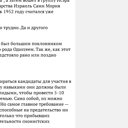
", а затем вошел в группу Исэра
арства Израиль Сами Мория
к 1952 году считался уже
 трудно. Да и другого
что был большим поклонником
рода Одиссеем. Так же, как этот
редстояло рано или поздно
ираться кандидаты для участия в
ику навыками они должны были
олодыми, чтобы провести 5-10
 семью. Само собой, их можно
 Но самое главное требование —
способные на предательство ни
 только что прибывших
ятельности сионистских