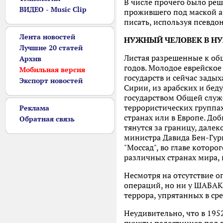
В числе прочего было реш
ВИДЕО - Music Clip
прожившего под маской ар
писать, используя псевдо
Лента новостей
НУЖНЫЙ ЧЕЛОВЕК В Н
Лучшие 20 статей
Листая разрешенные к общ
Архив
годов. Молодое еврейское
Мобильная версия
государств и сейчас задых
Экспорт новостей
Сирии, из арабских и бед
государством Общей служб
террористических группах
Реклама
странах или в Европе. До
Обратная связь
тянутся за границу, далек
министра Давида Бен-Гури
"Моссад", во главе которо
различных странах мира, 
Несмотря на отсутствие 
операций, но ни у ШАБАКа,
террора, упрятанных в ср
Неудивительно, что в 195