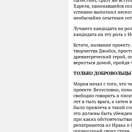
Палестину, сразу же всту
Хареля, занимавшейся со
успешно выполнил несколь
необычайно опытным сот
Лучшего кандидата на рол
кандидата на эту роль у 
Кстати, название проекту
творчества Джойса, прост
древнегреческий герой, о
вернуться домой, пройдя
ТОЛЬКО ДОБРОВОЛЬЦЫ 
Мория начал с того, что 
проекте. Безусловно, по
свободно говорить и писа
лет в тылу врага, а затем
было привлечь к такой сл
это должны быть убежденн
при каких обстоятельства
репатриантов из Ирака и 
организаций своих стран.