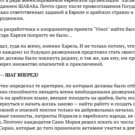
пил в ряды военизированной еврейской организации "Хагана
зданием ШАБАКа. Почти сразу после провозглашения Госуд
ко ответственных заданий в Европе и арабских странах и 
рудником.
ь разработчика и координатора проекта "Улисс" найти было
Исэра Хареля попросту не было…
 дал, судя по всему, именно Харель. И не только потому, 
о каждому из будущих разведчиков предстояло стать своего 
ни должны были покинуть родину, и так же, как ему, им п
 через множество опасностей и приключений.
— ШАГ ВПЕРЕД!
четко определил те критерии, по которым должны были отб
мимо способности овладеть всеми необходимыми разведч
ть на арабском языке, внешне походить на арабов, быть м
 вернуться и начать жизнь заново — найти работу и создать
ожной и опасной миссии только на добровольных началах.
ые сионисты, патриоты Израиля и еврейского народа, не 
х. Поэтому кандидатов Сами Мория решил искать из числа
Сирии, которые до того принимали активное участие в де