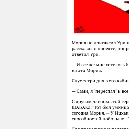
Мория не пригласил Ури н
рассказал о проекте, попр
ответил Ури.
— И все же мне хотелось б
на это Мория.
Спустя три дня в его каби
— Сами, я "переспал" и вс
С другим членом этой гер
ШАБАКа. "Тот был умница
сегодня Мория. — У Ицхак
способностей побольше…