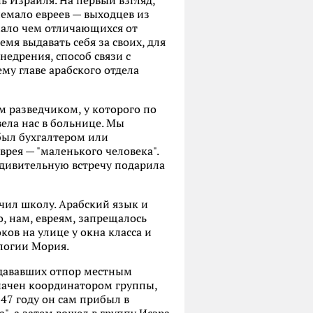
ь Израиля. На первый взгляд,
немало евреев — выходцев из
 мало чем отличающихся от
мя выдавать себя за своих, для
недрения, способ связи с
му главе арабского отдела
м разведчиком, у которого по
вела нас в больнице. Мы
был бухгалтером или
рея — "маленького человека".
 удивительную встречу подарила
нчил школу. Арабский язык и
о, нам, евреям, запрещалось
ков на улице у окна класса и
ологии Мория.
, дававших отпор местным
начен координатором группы,
47 году он сам прибыл в