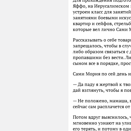
Для прохождения подгото
Яффо, на Иерусалимском п
устроен класс для заняти
занятиями боевыми искус
квартир и сейфов, стрель
которые вел лично Сами 
Рассказывать о себе това
запрещалось, чтобы в слу
либо образом связаться с
пропавшими без вести. Ли
сыном все в порядке, прос
Сами Мория по сей день н
— Да паду я жертвой к тв
дай взглянуть, чтобы я по
— Не положено, мамаша, в
сейчас сам расплачется от
Потом вдруг выяснилось, 
мгновенно узнают на улиц
его терять, и потому в о