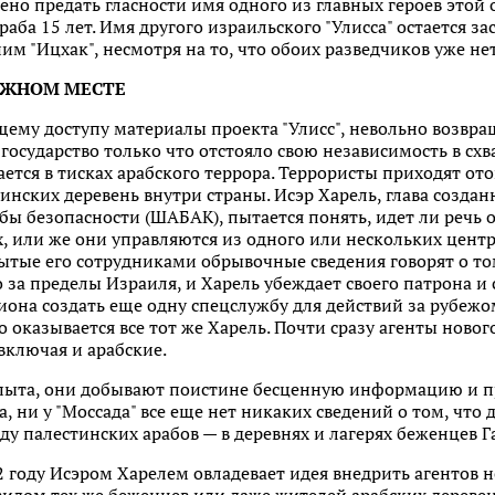
ено предать гласности имя одного из главных героев этой
аба 15 лет. Имя другого израильского "Улисса" остается 
ним "Ицхак", несмотря на то, что обоих разведчиков уже н
УЖНОМ МЕСТЕ
ему доступу материалы проекта "Улисс", невольно возвра
 государство только что отстояло свою независимость в сх
ается в тисках арабского террора. Террористы приходят от
уинских деревень внутри страны. Исэр Харель, глава созда
ы безопасности (ШАБАК), пытается понять, идет ли речь 
, или же они управляются из одного или нескольких центр
бытые его сотрудниками обрывочные сведения говорят о то
о за пределы Израиля, и Харель убеждает своего патрона и 
она создать еще одну спецслужбу для действий за рубежо
го оказывается все тот же Харель. Почти сразу агенты ново
включая и арабские.
опыта, они добывают поистине бесценную информацию и п
 ни у "Моссада" все еще нет никаких сведений о том, что д
еду палестинских арабов — в деревнях и лагерях беженцев
2 году Исэром Харелем овладевает идея внедрить агентов 