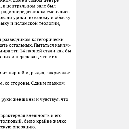
енном доме в самом центре
, в центральном зале был
ия радиопередатчиком сменялись
овали уроки по взлому и обыску
зыку и исламской теологии,
м разведчикам категорически
дать остальных. Пытаться каким-
мира эти 14 парней стали как бы
них и передавал, что с их
 из парней и, рыдая, закричала:
ом, со стороны. Одним глазком
 руки женщины и чувствуя, что
характерная внешность и его
 толковый, было крайне жалко
ческую операцию.