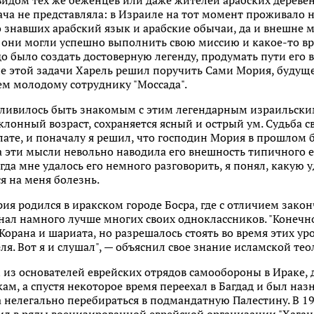
идом тех же беженцев или даже жителей арабских деревен
ача не представляла: в Израиле на тот момент проживало 
о знавших арабский язык и арабские обычаи, да и внешне
ы они могли успешно выполнить свою миссию и какое-то вре
о было создать достоверную легенду, продумать пути его в
ие этой задачи Харель решил поручить Сами Мория, будуще
ем молодому сотруднику "Моссада".
стливилось быть знакомым с этим легендарным израильски
клонный возраст, сохраняется ясный и острый ум. Судьба с
лате, и поначалу я решил, что господин Мория в прошлом 
эти мысли невольно наводила его внешность типичного ев
огда мне удалось его немного разговорить, я понял, какую
я на меня болезнь.
ия родился в иракском городе Босра, где с отличием зако
 знал намного лучше многих своих одноклассников. "Конечн
Корана и шариата, но разрешалось стоять во время этих уро
ля. Вот я и слушал", — объяснил свое знание исламской те
м из основателей еврейских отрядов самообороны в Ираке
, а спустя некоторое время переехал в Багдад и был наз
нелегально перебираться в подмандатную Палестину. В 19