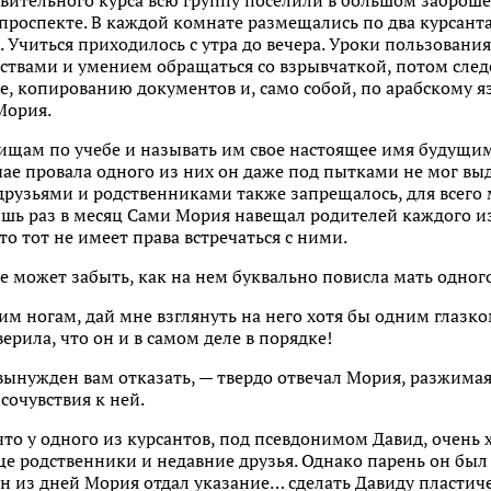
вительного курса всю группу поселили в большом заброш
роспекте. В каждой комнате размещались по два курсанта
й. Учиться приходилось с утра до вечера. Уроки пользован
ствами и умением обращаться со взрывчаткой, потом след
бе, копированию документов и, само собой, по арабскому я
Мория.
рищам по учебе и называть им свое настоящее имя будущи
чае провала одного из них он даже под пытками не мог вы
 друзьями и родственниками также запрещалось, для всего 
шь раз в месяц Сами Мория навещал родителей каждого из 
то тот не имеет права встречаться с ними.
е может забыть, как на нем буквально повисла мать одного
оим ногам, дай мне взглянуть на него хотя бы одним глазк
верила, что он и в самом деле в порядке!
ынужден вам отказать, — твердо отвечал Мория, разжимая
 сочувствия к ней.
что у одного из курсантов, под псевдонимом Давид, очень 
е родственники и недавние друзья. Однако парень он был
дин из дней Мория отдал указание… сделать Давиду пласти