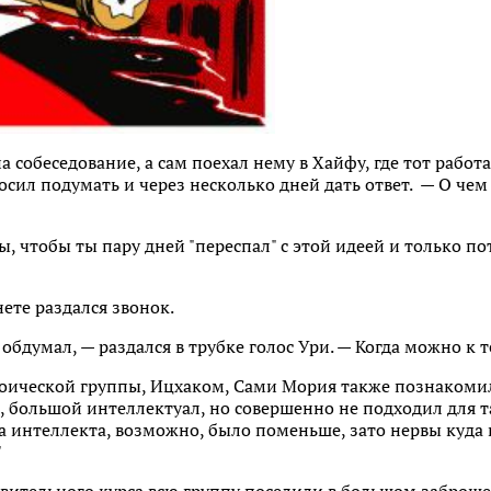
а собеседование, а сам поехал нему в Хайфу, где тот работ
осил подумать и через несколько дней дать ответ. — О чем 
ы, чтобы ты пару дней "переспал" с этой идеей и только по
нете раздался звонок.
е обдумал, — раздался в трубке голос Ури. — Когда можно к 
оической группы, Ицхаком, Сами Мория также познакомилс
, большой интеллектуал, но совершенно не подходил для 
а интеллекта, возможно, было поменьше, зато нервы куда к
"