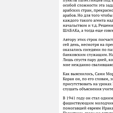
пункты палестинцев под в
особой сложности эта зад
арабских стран, прекрасн
арабов. Но для того чтоб
каждого такого агента над
начальством и т.д. Решен
ШАБАКа, а тогда еще совс
Автору этих строк посча
сей день, несмотря на пре
оказались соседями по па
банковским служащим. На 
Лишь спустя пару дней, к
мне нежданно свалившаяс
Как выяснилось, Сами Мор
Коран он, по его словам,
присутствовать на уроках 
слушать объяснения учите
В 1941 году он стал одни
фашиствующим молодчикам
помогавшей евреям Ирака 