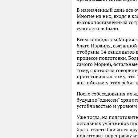
В назначенный день все 
Многие из них, входя в ка
высокопоставленным сотр
сущности, и было.
Всем кандидатам Мория за
благо Израиля, связанной
отобраны 14 кандидатов в 
процессе подготовки. Бо
самого Мория), остальные
тому, с которым говорили
приготовился к тому, что 
английским у этих ребят 
После собеседования их ж
будущие "одиссеи" храни
устойчивостью и уровнем 
Уже тогда, на подготовит
остальных участников про
брата своего близкого др
подготовил переправку из