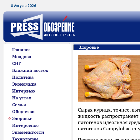
8 Августа 2026
Здоровье
Главная
Молдова
СНГ
Ближний восток
Политика
Экономика
Интервью
На устах
Семья
Сырая курица, точнее, вы
Общество
жидкость распространяет 
Здоровье
патогенов идеальная сред
Интересное
патогенов Campylobacter
Знаменитости
Технологии
Поэтому очень важно очищ