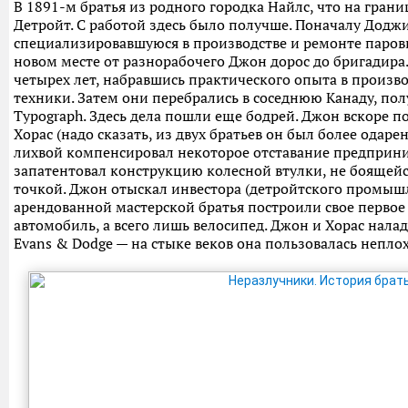
В 1891-м братья из родного городка Найлс, что на гран
Детройт. С работой здесь было получше. Поначалу Доджи
специализировавшуюся в производстве и ремонте паровы
новом месте от разнорабочего Джон дорос до бригадира.
четырех лет, набравшись практического опыта в произв
техники. Затем они перебрались в соседнюю Канаду, по
Typograph. Здесь дела пошли еще бодрей. Джон вскоре п
Хорас (надо сказать, из двух братьев он был более одар
лихвой компенсировал некоторое отставание предприн
запатентовал конструкцию колесной втулки, не боящейс
точкой. Джон отыскал инвестора (детройтского промышл
арендованной мастерской братья построили свое первое 
автомобиль, а всего лишь велосипед. Джон и Хорас нал
Evans & Dodge — на стыке веков она пользовалась непло