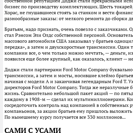
собственной репутацией Доджи стали прекрасными исп
бизнес по производству комплектующих. Шесть токарей
Хорас, не гнушавшиеся стоять за станком и вести фина
разнообразные заказы: от мелкого ремонта до сборки д
Братьям, надо признать, очень повезло с заказчиками.
стал Рэнсом Эли Олдс собственной персоной. Основатель
массового автомобиля США заказывал у братьев одноци
передка», а затем и двухскоростные трансмиссии. Один 
компании все, о чем только можно мечтать, — деньги, и
появился еще более крупный, как оказалось, клиент — н
Доджи стали партнерами Ford Motor Company буквально
трансмиссии, а затем и мосты, носившие клеймо братьев
начиная с модели А и заканчивая легендарным Ford T. У
директоров Ford Motor Company. Тогда же неразлучные б
жизнь. Сравнительно небольшой пакет акций — по пятьде
каждому в 1908-м — сделал их мультимиллионерами. Когд
сосредоточить контроль над компанией в собственных р
компаньонов, за акции братьев ему пришлось выложить $
По нынешнему курсу получается все 330 миллионов...
САМИ С УСАМИ