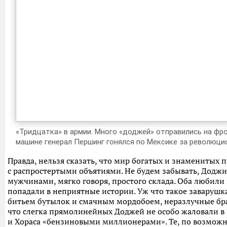
«Тридцатка» в армии. Много «доджей» отправились на фро
машине генерал Першинг гонялся по Мексике за революц
Правда, нельзя сказать, что мир богатых и знаменитых
с распростертыми объятиями. Не будем забывать, Доджи
мужчинами, мягко говоря, простого склада. Оба любили
попадали в неприятные истории. Уж что такое заварушк
битьем бутылок и смачным мордобоем, неразлучные бра
что слегка прямолинейных Доджей не особо жаловали в
и Хораса «бензиновыми миллионерами». Те, по возможно