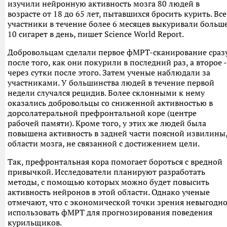
изучили нейронную активность мозга 80 людей в
возрасте от 18 до 65 лет, пытавшихся бросить курить. Все
участники в течение более 6 месяцев выкуривали больш
10 сигарет в день, пишет Science World Report.
Добровольцам сделали первое фМРТ-сканирование сраз
после того, как они покурили в последний раз, а второе -
через сутки после этого. Затем ученые наблюдали за
участниками. У большинства людей в течение первой
недели случался рецидив. Более склонными к нему
оказались добровольцы со сниженной активностью в
дорсолатеральной префронтальной коре (центре
рабочей памяти). Кроме того, у этих же людей была
повышена активность в задней части поясной извилины
области мозга, не связанной с достижением цели.
Так, префронтальная кора помогает бороться с вредной
привычкой. Исследователи планируют разработать
методы, с помощью которых можно будет повысить
активность нейронов в этой области. Однако ученые
отмечают, что с экономической точки зрения невыгодн
использовать фМРТ для прогнозирования поведения
курильщиков.