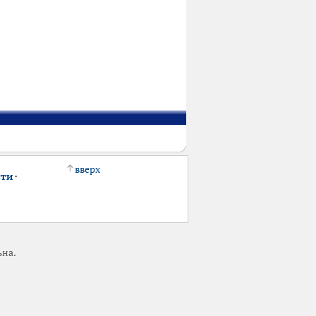
вверх
сти
·
ьна.