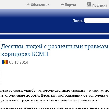
Объявления
Портал
Подписка
Поиск
Десятки людей с различными травмами
коридорах БСМП
08.12.2014
битые головы, ушибы, многочисленные травмы - к таким п
й столичные дороги. Десятки пострадавших от гололёда ч
 а врачи с трудом справлялись с наплывом пациентов.
у подъезда и упала. Не знала, что так скользко стало. Я уд