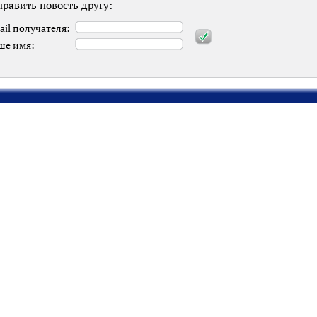
равить новость другу:
ail получателя:
ше имя: