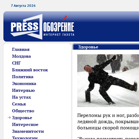
7 Августа 2026
Здоровье
Главная
Молдова
СНГ
Ближний восток
Политика
Экономика
Интервью
На устах
Семья
Общество
Переломы рук и ног, раз
Здоровье
ледяной дождь, покрывши
Интересное
больницы скорой помощи,
Знаменитости
Технологии
"Вышла посмотреть погоду 