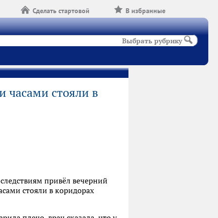
Сделать стартовой
В избранные
Выбрать рубрику
 часами стояли в
оследствиям привёл вечерний
асами стояли в коридорах
арила плечо, врач сказала, что у