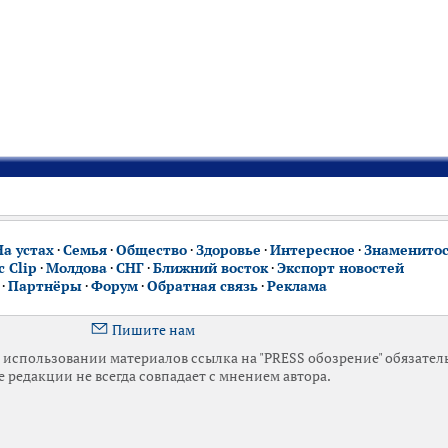
На устах
·
Семья
·
Общество
·
Здоровье
·
Интересное
·
Знаменито
 Clip
·
Молдова
·
СНГ
·
Ближний восток
·
Экспорт новостей
·
Партнёры
·
Форум
·
Обратная связь
·
Реклама
Пишите нам
использовании материалов ссылка на "PRESS обозрение" обязател
 редакции не всегда совпадает с мнением автора.