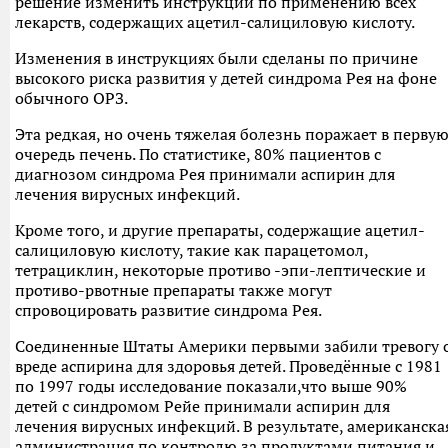
решение изменить инструкции по применению всех
лекарств, содержащих ацетил-салициловую кислоту.
Изменения в инструкциях были сделаны по причине
высокого риска развития у детей синдрома Рея на фоне
обычного ОРЗ.
Эта редкая, но очень тяжелая болезнь поражает в перву
очередь печень. По статистике, 80% пациентов с
диагнозом синдрома Рея принимали аспирин для
лечения вирусных инфекций.
Кроме того, и другие препараты, содержащие ацетил-
салициловую кислоту, такие как парацетомол,
тетрациклин, некоторые противо -эпи-лептические и
противо-рвотные препараты также могут
спровоцировать развитие синдрома Рея.
Соединенные Штаты Америки первыми забили тревогу 
вреде аспирина для здоровья детей. Проведённые с 1981
по 1997 годы исследование показали,что выше 90%
детей с синдромом Рейе принимали аспирин для
лечения вирусных инфекций. В результате, американска
администрация по контролю за продуктами питания и