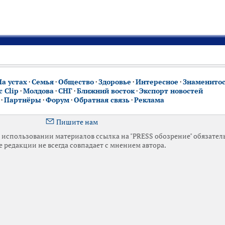
На устах
·
Семья
·
Общество
·
Здоровье
·
Интересное
·
Знаменито
 Clip
·
Молдова
·
СНГ
·
Ближний восток
·
Экспорт новостей
·
Партнёры
·
Форум
·
Обратная связь
·
Реклама
Пишите нам
использовании материалов ссылка на "PRESS обозрение" обязател
 редакции не всегда совпадает с мнением автора.