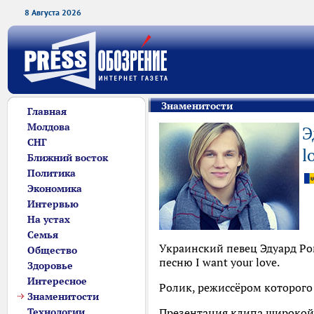
8 Августа 2026
Знаменитости
Главная
Молдова
Э
СНГ
l
Ближний восток
Политика
Экономика
Интервью
На устах
Семья
Украинский певец Эдуард Ро
Общество
песню I want your love.
Здоровье
Интересное
Ролик, режиссёром которого 
Знаменитости
Технологии
Презентация клипа широкой п