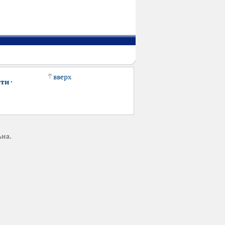
вверх
сти
·
ьна.