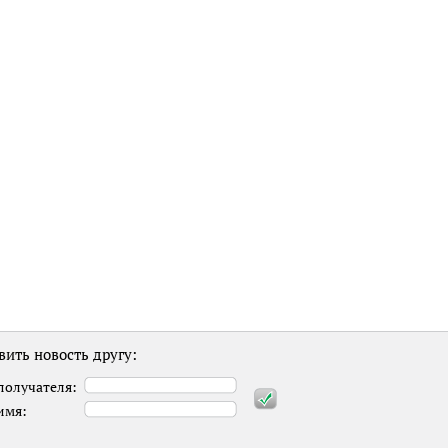
вить новость другу:
получателя:
имя: