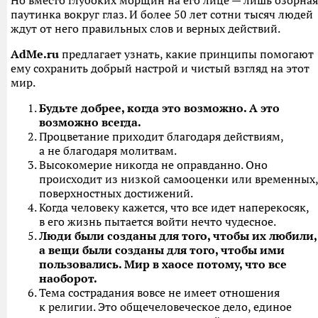
Но вместо глубоких морщин на его лице — лишь озорная
паутинка вокруг глаз. И более 50 лет сотни тысяч людей
ждут от него правильных слов и верных действий.
AdMe.ru
предлагает узнать, какие принципы помогают
ему сохранить добрый настрой и чистый взгляд на этот
мир.
Будьте добрее, когда это возможно. А это
возможно всегда.
Процветание приходит благодаря действиям,
а не благодаря молитвам.
Высокомерие никогда не оправданно. Оно
происходит из низкой самооценки или временных,
поверхностных достижений.
Когда человеку кажется, что все идет наперекосяк,
в его жизнь пытается войти нечто чудесное.
Люди были созданы для того, чтобы их любили,
а вещи были созданы для того, чтобы ими
пользовались. Мир в хаосе потому, что все
наоборот.
Тема сострадания вовсе не имеет отношения
к религии. Это общечеловеческое дело, единое